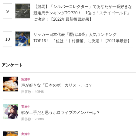
【競馬】「シルバーコレクター」であなたが一番好きな
9
競走馬ランキングTOP20！ 1位は「ステイゴールド」
に決定！【2022年最新投票結果】
サッカー日本代表「歴代10番」人気ランキング
10
TOP16！ 1位は「中村俊輔」に決定！【2021年最新】
アンケート
実施中
声が好きな「日本のボーカリスト」は？
回答数：49548
実施中
歌が上手だと思うホロライブのメンバーは？
回答数：23888
実施中