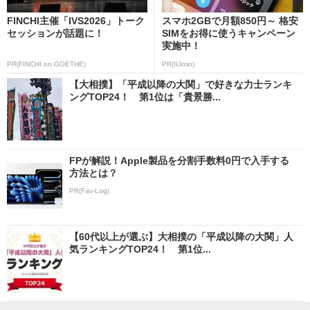
FINCHI主催「IVS2026」トーク
スマホ2GBで月額850円～ 格安
セッションが話題に！
SIMをお得に使うキャンペーン
実施中！
PR(FINCHI on GOETHE)
PR(IIJmio)
【大相撲】「平成以降の大関」で好きな力士ランキ
ングTOP24！ 第1位は「貴景勝...
FPが解説！Apple製品を分割手数料0円で入手する
方法とは？
PR(Fav-Log)
【60代以上が選ぶ】大相撲の「平成以降の大関」人
気ランキングTOP24！ 第1位...