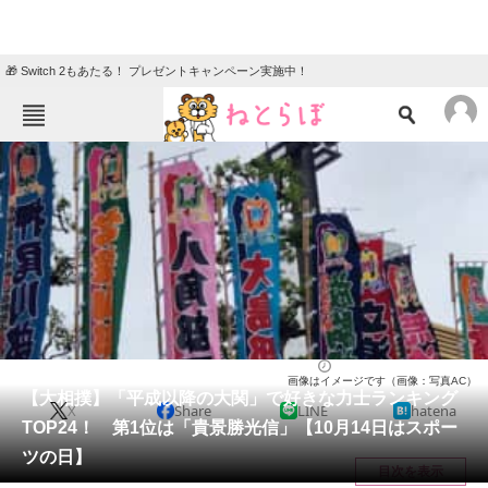
🎁 Switch 2もあたる！ プレゼントキャンペーン実施中！
ねとらぼメニュー
TOP
ニュース
エンタメ
クイズ
グルメ
地域
住まい
教育・育児
動物
リサーチ
スポーツ
2024/10/14 07:15（公開）
画像はイメージです（画像：写真AC）
会員記事
【大相撲】「平成以降の大関」で好きな力士ランキング
X
Share
LINE
hatena
TOP24！ 第1位は「貴景勝光信」【10月14日はスポー
メディア
ツの日】
目次を表示
注目記事を集めた総合ページ