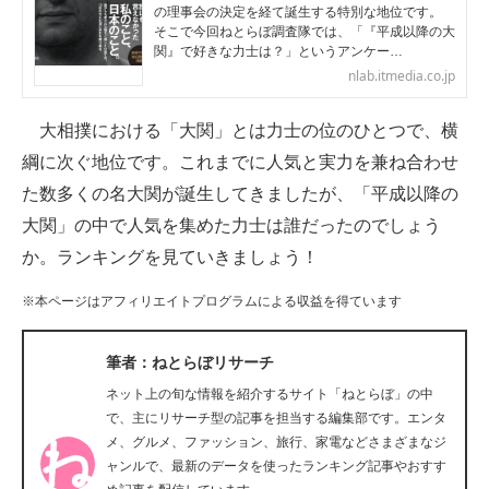
の理事会の決定を経て誕生する特別な地位です。
企業向けIT製品の総合サイト
そこで今回ねとらぼ調査隊では、「『平成以降の大
関』で好きな力士は？」というアンケー…
IT製品の技術・比較・事例
nlab.itmedia.co.jp
製造業のIT導入・活用を支援
大相撲における「大関」とは力士の位のひとつで、横
綱に次ぐ地位です。これまでに人気と実力を兼ね合わせ
モノづくり技術者専門サイト
た数多くの名大関が誕生してきましたが、「平成以降の
エレクトロニクス専門サイト
大関」の中で人気を集めた力士は誰だったのでしょう
か。ランキングを見ていきましょう！
電子設計の基本と応用
※本ページはアフィリエイトプログラムによる収益を得ています
エネルギーの専門メディア
建設×テクノロジーの最前線
筆者：ねとらぼリサーチ
ネット上の旬な情報を紹介するサイト「ねとらぼ」の中
ちょっと気になるネットの話題
で、主にリサーチ型の記事を担当する編集部です。エンタ
メ、グルメ、ファッション、旅行、家電などさまざまなジ
ャンルで、最新のデータを使ったランキング記事やおすす