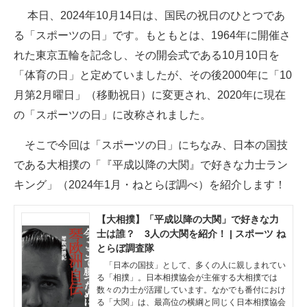
本日、2024年10月14日は、国民の祝日のひとつであ
ITの今と未来を見通す
る「スポーツの日」です。もともとは、1964年に開催さ
れた東京五輪を記念し、その開会式である10月10日を
スマホと通信の最新トレンド
「体育の日」と定めていましたが、その後2000年に「10
進化するPCとデバイスの未来
月第2月曜日」（移動祝日）に変更され、2020年に現在
の「スポーツの日」に改称されました。
好きが集まる 比べて選べる
そこで今回は「スポーツの日」にちなみ、日本の国技
ビジネスと働き方のヒント
である大相撲の「『平成以降の大関』で好きな力士ラン
AI活用のいまが分かる
キング」（2024年1月・ねとらぼ調べ）を紹介します！
企業ITのトレンドを詳説
【大相撲】「平成以降の大関」で好きな力
士は誰？ 3人の大関を紹介！ | スポーツ ね
経営リーダーのコミュニティ
とらぼ調査隊
マーケ×ITの今がよく分かる
「日本の国技」として、多くの人に親しまれてい
る「相撲」。日本相撲協会が主催する大相撲では
数々の力士が活躍しています。なかでも番付におけ
ITエンジニア向け専門サイト
る「大関」は、最高位の横綱と同じく日本相撲協会