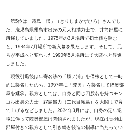
第5位は「霧島一博」（きりしまかずひろ）さんでし
た。鹿児島県霧島市出身の元大相撲力士で、井筒部屋に
所属していました。1975年の3月場所で初土俵を踏む
と、1984年7月場所で新入幕を果たします。そして、元
号が平成へと変わった1990年5月場所にて大関へと昇進
しました。
現役引退後は年寄名跡の「勝ノ浦」を借株として一時
的に襲名したのち、1997年に「陸奥」を襲名して陸奥部
屋を継承。親方としては、自身と同じ四股名を持つモン
ゴル出身の力士・霧島鐵力（二代目霧島）を大関まで育
て上げるなどしました。2024年3月には、自身の定年退
職に伴って陸奥部屋は閉鎖されましたが、現在は音羽山
部屋付きの親方として引き続き後進の指導に当たってい