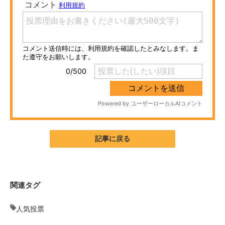
ITの今と未来を見通す
スマホと通信の最新トレンド
進化するPCとデバイスの未来
好きが集まる 比べて選べる
ビジネスと働き方のヒント
AI活用のいまが分かる
記事に戻る
企業ITのトレンドを詳説
経営リーダーのコミュニティ
関連タグ
マーケ×ITの今がよく分かる
人気投票
ITエンジニア向け専門サイト