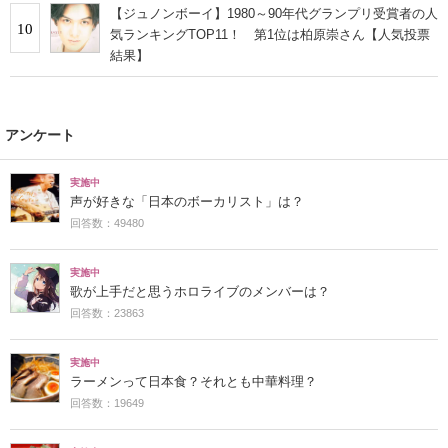
【ジュノンボーイ】1980～90年代グランプリ受賞者の人
10
気ランキングTOP11！ 第1位は柏原崇さん【人気投票
結果】
アンケート
実施中
声が好きな「日本のボーカリスト」は？
回答数：49480
実施中
歌が上手だと思うホロライブのメンバーは？
回答数：23863
実施中
ラーメンって日本食？それとも中華料理？
回答数：19649