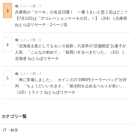
コメント数：
7
3
兵庫県の「ケーキ」の名店10選！ 一番うまいと思う店はどこ？
【7月12日は「デコレーションケーキの日」！】（2/4） | 兵庫県
ねとらぼリサーチ：2ページ目
コメント数：
5
4
「北海道土産としてもセンス抜群」六花亭の“店舗限定”お菓子が
人気 「こんなの初めて」「箱買いするべきだった」（1/2） |
北海道 ねとらぼリサーチ
コメント数：
4
5
「車に常備しました」 カインズの“1980円クーラーバッグ”が評
判 「ちょうどいい大きさ」「保冷剤を止めるベルトが良い」
（1/5） | ライフ ねとらぼリサーチ
カテゴリ一覧
IT・科学