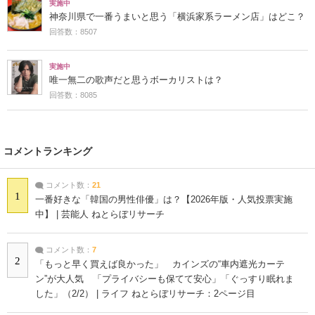
実施中
神奈川県で一番うまいと思う「横浜家系ラーメン店」はどこ？
回答数：8507
実施中
唯一無二の歌声だと思うボーカリストは？
回答数：8085
コメントランキング
コメント数：
21
1
一番好きな「韓国の男性俳優」は？【2026年版・人気投票実施
中】 | 芸能人 ねとらぼリサーチ
コメント数：
7
2
「もっと早く買えば良かった」 カインズの“車内遮光カーテ
ン”が大人気 「プライバシーも保てて安心」「ぐっすり眠れま
した」（2/2） | ライフ ねとらぼリサーチ：2ページ目