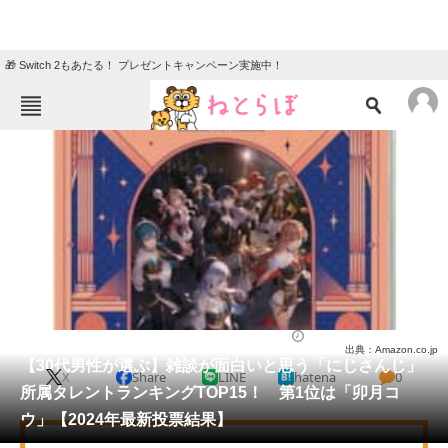
🎁 Switch 2もあたる！ プレゼントキャンペーン実施中！
ねとらぼメニュー
TOP
ニュース
エンタメ
クイズ
グルメ
地域
住まい
教育・育児
動物
リサーチ
芸能人
2024/11/20 20:40（公開）
出典：Amazon.co.jp
会員記事
【30代男性が選ぶ】雑談が面白いと思う「にじさんじ」
X
Share
LINE
hatena
0
所属タレントランキングTOP15！ 第1位は「卯月コ
メディア
ウ」【2024年最新投票結果】
注目記事を集めた総合ページ