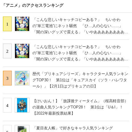
「アニメ」のアクセスランキング
「こんな悲しいキャッチコピーある？」 ちいかわ
1
の“単三電池”にネット騒然 「ひ…人の心ない……」
「闇の深いグッズで震える」「いやあああああああああ
あ」
「こんな悲しいキャッチコピーある？」 ちいかわ
2
の“単三電池”にネット騒然 「ひ…人の心ない……」
「闇の深いグッズで震える」「いやあああああああああ
あ」
歴代「プリキュアシリーズ」キャラクター人気ランキン
3
グTOP30！ 第1位は「キュアスカイ（ソラ・ハレワタ
ール）」【2月1日はプリキュアの日】
【けいおん！】「放課後ティータイム」（桜高軽音部）
4
の楽曲人気ランキングTOP28！ 第1位は「U＆I」！
【2022年最新投票結果】
「夏目友人帳」で好きなキャラ人気ランキング