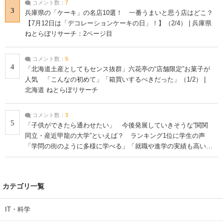
コメント数：
7
3
兵庫県の「ケーキ」の名店10選！ 一番うまいと思う店はどこ？
【7月12日は「デコレーションケーキの日」！】（2/4） | 兵庫県
ねとらぼリサーチ：2ページ目
コメント数：
5
4
「北海道土産としてもセンス抜群」六花亭の“店舗限定”お菓子が
人気 「こんなの初めて」「箱買いするべきだった」（1/2） |
北海道 ねとらぼリサーチ
コメント数：
3
5
「子供ができたら通わせたい」 今後発展していきそうな“関関
同立・産近甲龍の大学”といえば？ ランキング1位に学生の声
「学問の街のように多様に学べる」「就職や進学の実績も高い」
| 大学 ねとらぼリサーチ
カテゴリ一覧
IT・科学