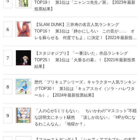
5
TOP19！ 第1位は「ニャンコ先生／斑」【2023年最新
投票結果】
【SLAM DUNK】三井寿の名言人気ランキング
6
TOP16！ 第1位は「静かにしろい この音が…… オ
レを蘇らせる 何度でもよ」に決定！【2021年最新投票
結果】
【スタジオジブリ】「一番泣いた」作品ランキング
7
TOP25！ 第1位は「火垂るの墓」！【2021年最新投票
結果】
歴代「プリキュアシリーズ」キャラクター人気ランキン
8
グTOP30！ 第1位は「キュアスカイ（ソラ・ハレワタ
ール）」【2024年最新投票結果】
「人の心が1ミリもない」 ちいかわの“マスコット”不穏
9
な説明文にネット騒然 「涙しか出ない」「HPが0にな
るわこんなん」「地獄か？」
【ファーストガンダム】「シャア・アズナブル」の名言