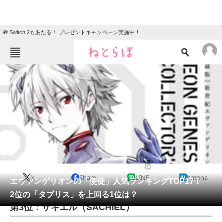
🎁 Switch 2もあたる！ プレゼントキャンペーン実施中！
ねとらぼメニュー
TOP
ニュース
エンタメ
クイズ
グルメ
地域
住まい
教育・育児
動物
リサーチ
アニメ
2021/09/13 11:30（公開）
X
Share
LINE
hatena
会員記事
エヴァンゲリオンの「使徒」人気ランキングTOP17！
2位の「タブリス」を上回る1位は？
メディア
第3位：サキエル（SACHIEL）
注目記事を集めた総合ページ