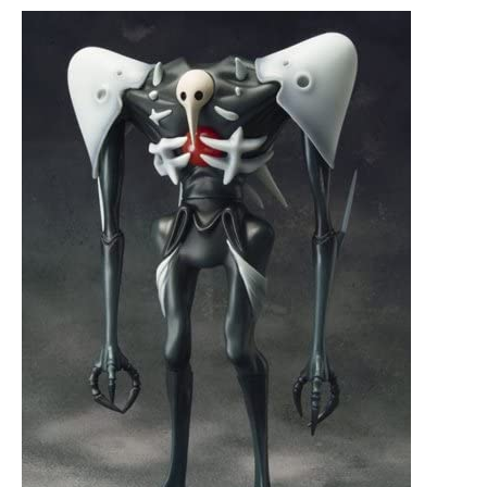
ITの今と未来を見通す
スマホと通信の最新トレンド
進化するPCとデバイスの未来
好きが集まる 比べて選べる
ビジネスと働き方のヒント
AI活用のいまが分かる
企業ITのトレンドを詳説
経営リーダーのコミュニティ
マーケ×ITの今がよく分かる
ITエンジニア向け専門サイト