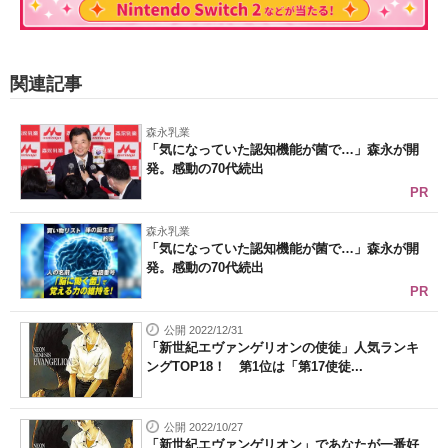
関連記事
森永乳業
「気になっていた認知機能が菌で…」森永が開
発。感動の70代続出
PR
森永乳業
「気になっていた認知機能が菌で…」森永が開
発。感動の70代続出
PR
公開 2022/12/31
「新世紀エヴァンゲリオンの使徒」人気ランキ
ングTOP18！ 第1位は「第17使徒...
公開 2022/10/27
「新世紀エヴァンゲリオン」であなたが一番好