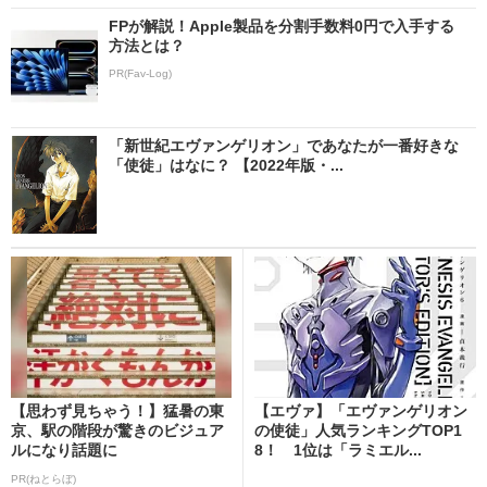
FPが解説！Apple製品を分割手数料0円で入手する
方法とは？
PR(Fav-Log)
「新世紀エヴァンゲリオン」であなたが一番好きな
「使徒」はなに？ 【2022年版・...
【思わず見ちゃう！】猛暑の東
【エヴァ】「エヴァンゲリオン
京、駅の階段が驚きのビジュア
の使徒」人気ランキングTOP1
ルになり話題に
8！ 1位は「ラミエル...
PR(ねとらぼ)