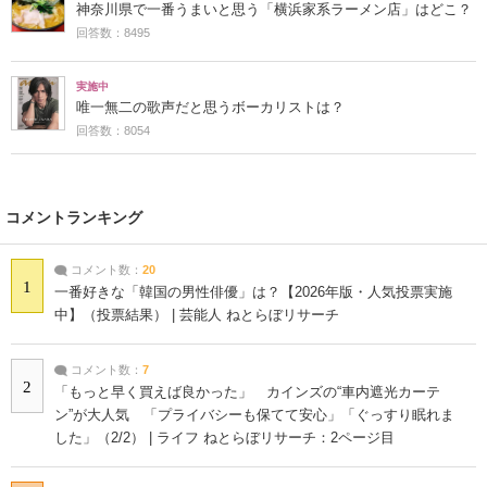
神奈川県で一番うまいと思う「横浜家系ラーメン店」はどこ？
回答数：8495
実施中
唯一無二の歌声だと思うボーカリストは？
回答数：8054
コメントランキング
コメント数：
20
1
一番好きな「韓国の男性俳優」は？【2026年版・人気投票実施
中】（投票結果） | 芸能人 ねとらぼリサーチ
コメント数：
7
2
「もっと早く買えば良かった」 カインズの“車内遮光カーテ
ン”が大人気 「プライバシーも保てて安心」「ぐっすり眠れま
した」（2/2） | ライフ ねとらぼリサーチ：2ページ目