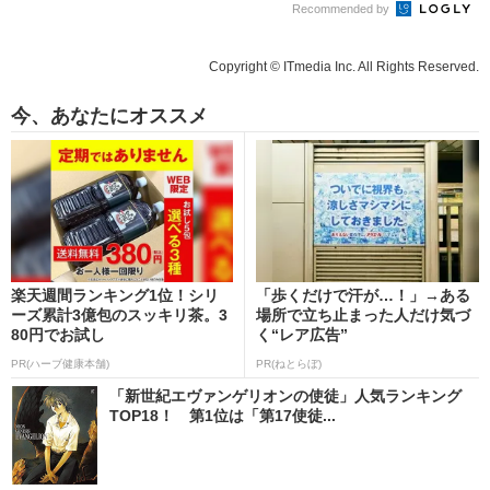
Recommended by
Copyright © ITmedia Inc. All Rights Reserved.
今、あなたにオススメ
楽天週間ランキング1位！シリ
「歩くだけで汗が…！」→ある
ーズ累計3億包のスッキリ茶。3
場所で立ち止まった人だけ気づ
80円でお試し
く“レア広告”
PR(ハーブ健康本舗)
PR(ねとらぼ)
「新世紀エヴァンゲリオンの使徒」人気ランキング
TOP18！ 第1位は「第17使徒...