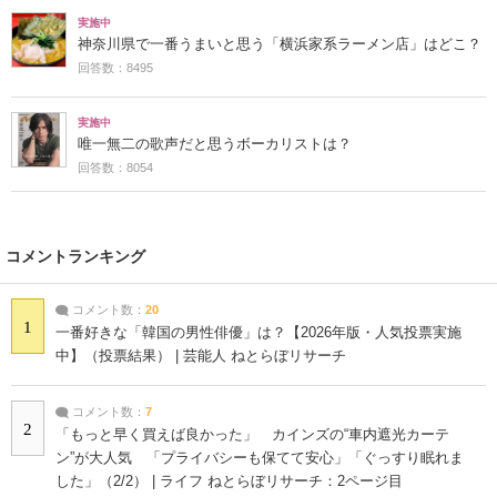
実施中
神奈川県で一番うまいと思う「横浜家系ラーメン店」はどこ？
回答数：8495
実施中
唯一無二の歌声だと思うボーカリストは？
回答数：8054
コメントランキング
コメント数：
20
1
一番好きな「韓国の男性俳優」は？【2026年版・人気投票実施
中】（投票結果） | 芸能人 ねとらぼリサーチ
コメント数：
7
2
「もっと早く買えば良かった」 カインズの“車内遮光カーテ
ン”が大人気 「プライバシーも保てて安心」「ぐっすり眠れま
した」（2/2） | ライフ ねとらぼリサーチ：2ページ目