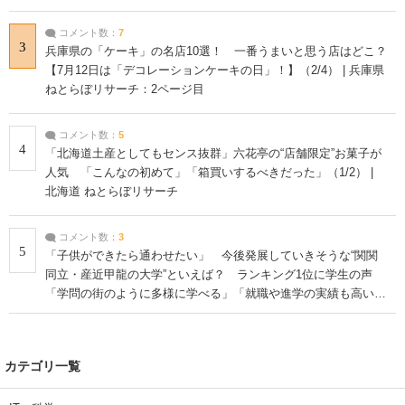
コメント数：
7
3
兵庫県の「ケーキ」の名店10選！ 一番うまいと思う店はどこ？
【7月12日は「デコレーションケーキの日」！】（2/4） | 兵庫県
ねとらぼリサーチ：2ページ目
コメント数：
5
4
「北海道土産としてもセンス抜群」六花亭の“店舗限定”お菓子が
人気 「こんなの初めて」「箱買いするべきだった」（1/2） |
北海道 ねとらぼリサーチ
コメント数：
3
5
「子供ができたら通わせたい」 今後発展していきそうな“関関
同立・産近甲龍の大学”といえば？ ランキング1位に学生の声
「学問の街のように多様に学べる」「就職や進学の実績も高い」
| 大学 ねとらぼリサーチ
カテゴリ一覧