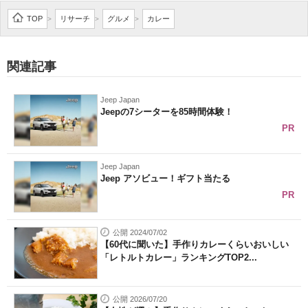
企業向けIT製品の総合サイト
TOP
リサーチ
グルメ
カレー
>
>
>
IT製品の技術・比較・事例
関連記事
製造業のIT導入・活用を支援
Jeep Japan
モノづくり技術者専門サイト
Jeepの7シーターを85時間体験！
PR
エレクトロニクス専門サイト
電子設計の基本と応用
Jeep Japan
Jeep アソビュー！ギフト当たる
エネルギーの専門メディア
PR
建設×テクノロジーの最前線
公開 2024/07/02
【60代に聞いた】手作りカレーくらいおいしい
ちょっと気になるネットの話題
「レトルトカレー」ランキングTOP2...
公開 2026/07/20