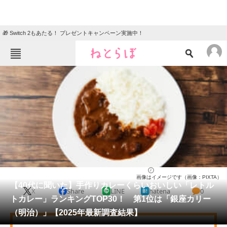
🎁 Switch 2もあたる！ プレゼントキャンペーン実施中！
ねとらぼメニュー
TOP
ニュース
エンタメ
クイズ
グルメ
地域
住まい
教育・育児
動物
リサーチ
カレー
2025/10/25 12:00（公開）
画像はイメージです（画像：PIXTA）
会員記事
【40代に聞いた】手作りカレーくらいおいしい「レトル
X
Share
LINE
hatena
0
トカレー」ランキングTOP30！ 第1位は「銀座カリー
メディア
（明治）」【2025年最新調査結果】
注目記事を集めた総合ページ