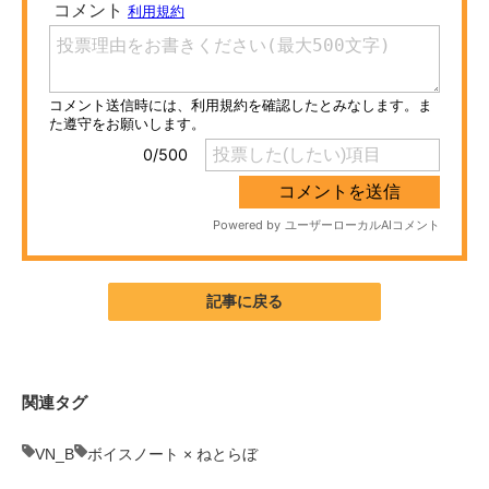
ITの今と未来を見通す
スマホと通信の最新トレンド
進化するPCとデバイスの未来
好きが集まる 比べて選べる
ビジネスと働き方のヒント
AI活用のいまが分かる
記事に戻る
企業ITのトレンドを詳説
経営リーダーのコミュニティ
関連タグ
マーケ×ITの今がよく分かる
VN_B
ボイスノート × ねとらぼ
ITエンジニア向け専門サイト