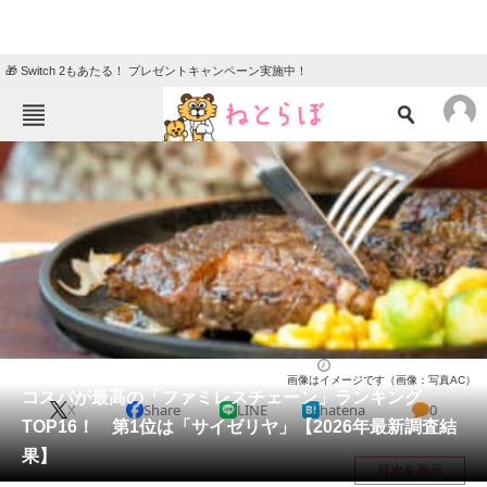
🎁 Switch 2もあたる！ プレゼントキャンペーン実施中！
ねとらぼメニュー
TOP
ニュース
エンタメ
クイズ
グルメ
地域
住まい
教育・育児
動物
リサーチ
チェーン店
2026/03/08 11:00（公開）
画像はイメージです（画像：写真AC）
会員記事
コスパが最高の「ファミレスチェーン」ランキング
X
Share
LINE
hatena
0
TOP16！ 第1位は「サイゼリヤ」【2026年最新調査結
メディア
果】
目次を表示
注目記事を集めた総合ページ