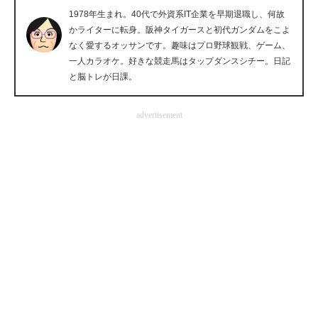
1978年生まれ。40代で外資系IT企業を早期退職し、何故
企業向けIT製品の総合サイト
かライターに転身。阪神タイガースと初代ガンダムをこよ
なく愛するオッサンです。趣味はプロ野球観戦、ゲーム、
IT製品の技術・比較・事例
一人カラオケ。好きな競走馬はタップダンスシチー。日記
と脳トレが日課。
製造業のIT導入・活用を支援
モノづくり技術者専門サイト
advertisement
エレクトロニクス専門サイト
電子設計の基本と応用
エネルギーの専門メディア
建設×テクノロジーの最前線
ちょっと気になるネットの話題