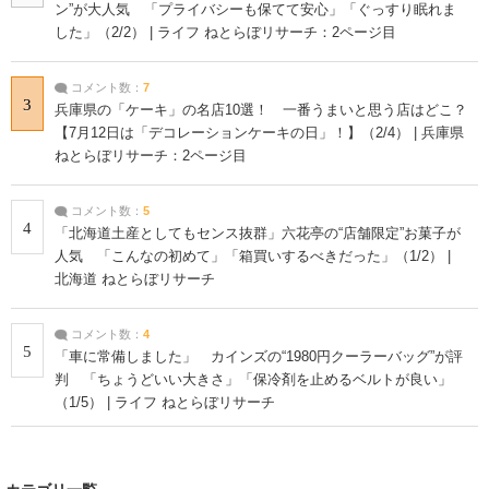
ン”が大人気 「プライバシーも保てて安心」「ぐっすり眠れま
した」（2/2） | ライフ ねとらぼリサーチ：2ページ目
コメント数：
7
3
兵庫県の「ケーキ」の名店10選！ 一番うまいと思う店はどこ？
【7月12日は「デコレーションケーキの日」！】（2/4） | 兵庫県
ねとらぼリサーチ：2ページ目
コメント数：
5
4
「北海道土産としてもセンス抜群」六花亭の“店舗限定”お菓子が
人気 「こんなの初めて」「箱買いするべきだった」（1/2） |
北海道 ねとらぼリサーチ
コメント数：
4
5
「車に常備しました」 カインズの“1980円クーラーバッグ”が評
判 「ちょうどいい大きさ」「保冷剤を止めるベルトが良い」
（1/5） | ライフ ねとらぼリサーチ