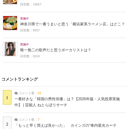
回答数：19657
実施中
神奈川県で一番うまいと思う「横浜家系ラーメン店」はどこ？
回答数：8507
実施中
唯一無二の歌声だと思うボーカリストは？
回答数：8104
コメントランキング
コメント数：
21
1
一番好きな「韓国の男性俳優」は？【2026年版・人気投票実施
中】 | 芸能人 ねとらぼリサーチ
コメント数：
7
2
「もっと早く買えば良かった」 カインズの“車内遮光カーテ