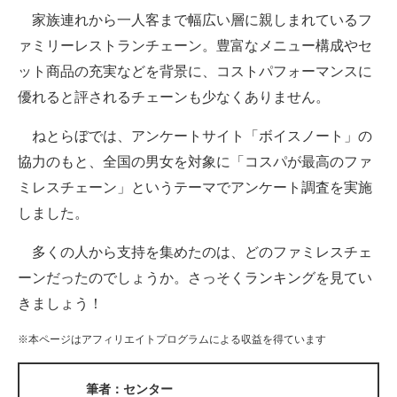
家族連れから一人客まで幅広い層に親しまれているフ
ITの今と未来を見通す
ァミリーレストランチェーン。豊富なメニュー構成やセ
ット商品の充実などを背景に、コストパフォーマンスに
スマホと通信の最新トレンド
優れると評されるチェーンも少なくありません。
進化するPCとデバイスの未来
ねとらぼでは、アンケートサイト「ボイスノート」の
好きが集まる 比べて選べる
協力のもと、全国の男女を対象に「コスパが最高のファ
ミレスチェーン」というテーマでアンケート調査を実施
ビジネスと働き方のヒント
しました。
AI活用のいまが分かる
多くの人から支持を集めたのは、どのファミレスチェ
企業ITのトレンドを詳説
ーンだったのでしょうか。さっそくランキングを見てい
きましょう！
経営リーダーのコミュニティ
※本ページはアフィリエイトプログラムによる収益を得ています
マーケ×ITの今がよく分かる
ITエンジニア向け専門サイト
筆者：センター