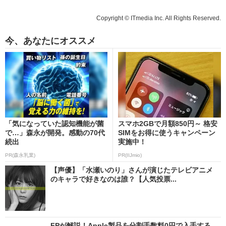
Copyright © ITmedia Inc. All Rights Reserved.
今、あなたにオススメ
「気になっていた認知機能が菌
スマホ2GBで月額850円～ 格安
で…」森永が開発。感動の70代
SIMをお得に使うキャンペーン
続出
実施中！
PR(森永乳業)
PR(IIJmio)
【声優】「水瀬いのり」さんが演じたテレビアニメ
のキャラで好きなのは誰？【人気投票...
FPが解説！Apple製品を分割手数料0円で入手する