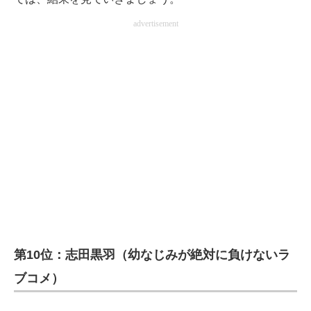
企業向けIT製品の総合サイト
advertisement
IT製品の技術・比較・事例
製造業のIT導入・活用を支援
モノづくり技術者専門サイト
エレクトロニクス専門サイト
電子設計の基本と応用
エネルギーの専門メディア
建設×テクノロジーの最前線
第10位：志田黒羽（幼なじみが絶対に負けないラ
ちょっと気になるネットの話題
ブコメ）