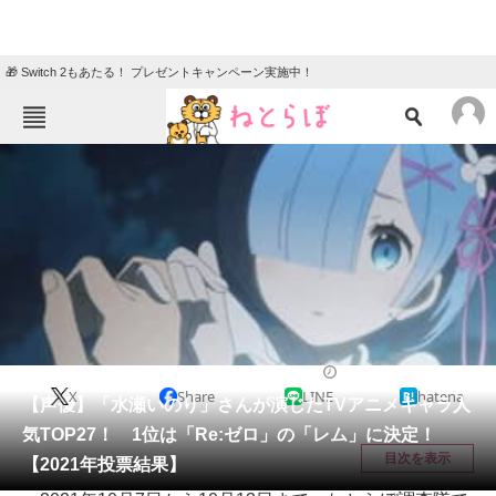
🎁 Switch 2もあたる！ プレゼントキャンペーン実施中！
ねとらぼメニュー
TOP
ニュース
エンタメ
クイズ
グルメ
地域
住まい
教育・育児
動物
リサーチ
アニメ
2021/10/18 20:50（公開）
X
Share
LINE
hatena
会員記事
【声優】「水瀬いのり」さんが演じたTVアニメキャラ人
気TOP27！ 1位は「Re:ゼロ」の「レム」に決定！
メディア
目次を表示
【2021年投票結果】
注目記事を集めた総合ページ