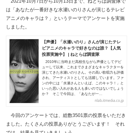
2021年10月7日から10月13日まで、ねとらぼ調査隊で
は「あなたが一番好きな水瀬いのりさんが演じるテレビ
ITの今と未来を見通す
アニメのキャラは？」というテーマでアンケートを実施
スマホと通信の最新トレンド
しました。
進化するPCとデバイスの未来
【声優】「水瀬いのり」さんが演じたテレ
ビアニメのキャラで好きなのは誰？【人気
好きが集まる 比べて選べる
投票実施中】 | ねとらぼ調査隊
2010年に当時まだ高校生ながら声優としてデビ
ビジネスと働き方のヒント
ューして以来、これまでさまざまなキャラクターを
演じてきた水瀬いのりさん。その高い歌唱力も評価
AI活用のいまが分かる
され、アーティストとしても活躍しています。ファ
ンの中には「水瀬さんといえば、このキャラ！」と
いった思い入れがある人も多いのではないでしょう
企業ITのトレンドを詳説
か？ そこで今回は、「あなたが一…
nlab.itmedia.co.jp
経営リーダーのコミュニティ
マーケ×ITの今がよく分かる
今回のアンケートでは、総数3501票の投票をいただき
ました。たくさんの投票ありがとうございます！ それ
ITエンジニア向け専門サイト
では、結果を見ていきましょう。