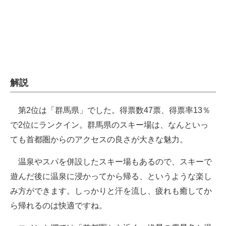
企業向けIT製品の総合サイト
IT製品の技術・比較・事例
製造業のIT導入・活用を支援
モノづくり技術者専門サイト
解説
エレクトロニクス専門サイト
第2位は「群馬県」でした。得票数47票、得票率13％
電子設計の基本と応用
で2位にランクイン。群馬県のスキー場は、なんといっ
ても首都圏からのアクセスの良さが大きな魅力。
エネルギーの専門メディア
温泉やスパを併設したスキー場もあるので、スキーで
建設×テクノロジーの最前線
遊んだ後に温泉に浸かってから帰る、というような楽し
ちょっと気になるネットの話題
み方ができます。しっかりと汗を流し、疲れも癒してか
ら帰れるのは快適ですね。