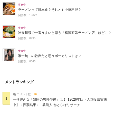
実施中
ラーメンって日本食？それとも中華料理？
回答数：19622
実施中
神奈川県で一番うまいと思う「横浜家系ラーメン店」はどこ？
回答数：8495
実施中
唯一無二の歌声だと思うボーカリストは？
回答数：8045
コメントランキング
コメント数：
20
1
一番好きな「韓国の男性俳優」は？【2026年版・人気投票実施
中】（投票結果） | 芸能人 ねとらぼリサーチ