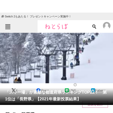
🎁 Switch 2もあたる！ プレゼントキャンペーン実施中！
ねとらぼメニュー
TOP
ニュース
エンタメ
クイズ
グルメ
地域
住まい
教育・育児
動物
リサーチ
人気スポット
2022/01/29 09:00（公開）
X
Share
LINE
hatena
会員記事
「スキー場」が素敵な都道府県ランキングTOP22！ 第
1位は「長野県」【2021年最新投票結果】
メディア
目次を表示
注目記事を集めた総合ページ