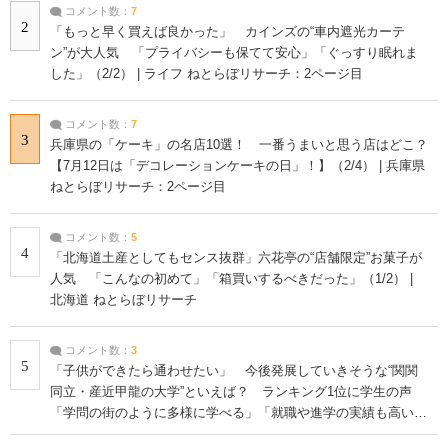
コメント数：
7
2
「もっと早く買えば良かった」 カインズの“車内遮光カーテ
ン”が大人気 「プライバシーも保てて安心」「ぐっすり眠れま
した」（2/2） | ライフ ねとらぼリサーチ：2ページ目
コメント数：
7
3
兵庫県の「ケーキ」の名店10選！ 一番うまいと思う店はどこ？
【7月12日は「デコレーションケーキの日」！】（2/4） | 兵庫県
ねとらぼリサーチ：2ページ目
コメント数：
5
4
「北海道土産としてもセンス抜群」六花亭の“店舗限定”お菓子が
人気 「こんなの初めて」「箱買いするべきだった」（1/2） |
北海道 ねとらぼリサーチ
コメント数：
3
5
「子供ができたら通わせたい」 今後発展していきそうな“関関
同立・産近甲龍の大学”といえば？ ランキング1位に学生の声
「学問の街のように多様に学べる」「就職や進学の実績も高い」
| 大学 ねとらぼリサーチ