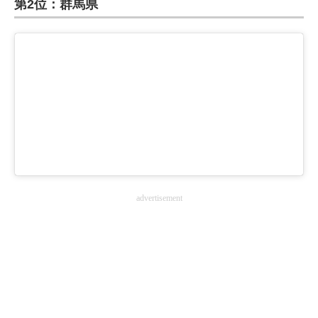
第2位：群馬県
ITの今と未来を見通す
スマホと通信の最新トレンド
進化するPCとデバイスの未来
好きが集まる 比べて選べる
ビジネスと働き方のヒント
AI活用のいまが分かる
advertisement
企業ITのトレンドを詳説
経営リーダーのコミュニティ
マーケ×ITの今がよく分かる
ITエンジニア向け専門サイト