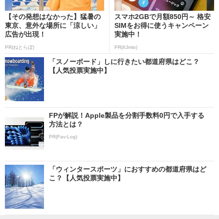
【その発想はなかった】猛暑の
スマホ2GBで月額850円～ 格安
東京、意外な場所に「涼しい」
SIMをお得に使うキャンペーン
広告が出現！
実施中！
PR(ねとらぼ)
PR(IIJmio)
「スノーボード」しに行きたい都道府県はどこ？
【人気投票実施中】
FPが解説！Apple製品を分割手数料0円で入手する
方法とは？
PR(Fav-Log)
「ウィンタースポーツ」におすすめの都道府県はど
こ？【人気投票実施中】