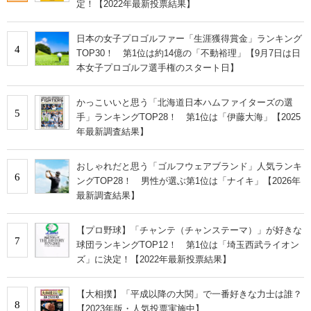
定！【2022年最新投票結果】
日本の女子プロゴルファー「生涯獲得賞金」ランキング
4
TOP30！ 第1位は約14億の「不動裕理」【9月7日は日
本女子プロゴルフ選手権のスタート日】
かっこいいと思う「北海道日本ハムファイターズの選
5
手」ランキングTOP28！ 第1位は「伊藤大海」【2025
年最新調査結果】
おしゃれだと思う「ゴルフウェアブランド」人気ランキ
6
ングTOP28！ 男性が選ぶ第1位は「ナイキ」【2026年
最新調査結果】
【プロ野球】「チャンテ（チャンステーマ）」が好きな
7
球団ランキングTOP12！ 第1位は「埼玉西武ライオン
ズ」に決定！【2022年最新投票結果】
【大相撲】「平成以降の大関」で一番好きな力士は誰？
8
【2023年版・人気投票実施中】