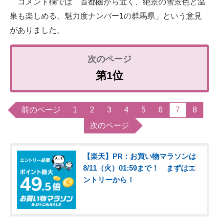
コメント欄では「首都圏から近く、絶景の雪景色と温
泉も楽しめる、魅力度ナンバー1の群馬県」という意見
がありました。
第1位
前のページ
1
2
3
4
5
6
7
8
次のページ
【楽天】PR：お買い物マラソンは
8/11（火）01:59まで！ まずはエ
ントリーから！