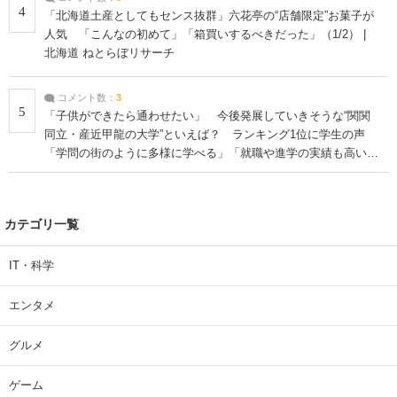
4
「北海道土産としてもセンス抜群」六花亭の“店舗限定”お菓子が
人気 「こんなの初めて」「箱買いするべきだった」（1/2） |
北海道 ねとらぼリサーチ
コメント数：
3
5
「子供ができたら通わせたい」 今後発展していきそうな“関関
同立・産近甲龍の大学”といえば？ ランキング1位に学生の声
「学問の街のように多様に学べる」「就職や進学の実績も高い」
| 大学 ねとらぼリサーチ
カテゴリ一覧
IT・科学
エンタメ
グルメ
ゲーム