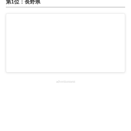
第1位：長野県
ITの今と未来を見通す
スマホと通信の最新トレンド
進化するPCとデバイスの未来
好きが集まる 比べて選べる
ビジネスと働き方のヒント
AI活用のいまが分かる
advertisement
企業ITのトレンドを詳説
経営リーダーのコミュニティ
マーケ×ITの今がよく分かる
ITエンジニア向け専門サイト