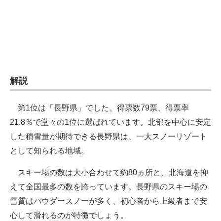
企業向けIT製品の総合サイト
IT製品の技術・比較・事例
製造業のIT導入・活用を支援
モノづくり技術者専門サイト
解説
エレクトロニクス専門サイト
第1位は「長野県」でした。得票数79票、得票率
電子設計の基本と応用
21.8％で堂々の1位に選ばれています。北部を中心に安定
した積雪量が期待できる長野県は、一大スノーリゾート
エネルギーの専門メディア
として知られる地域。
建設×テクノロジーの最前線
スキー場の数は大小合わせて約80ヵ所と、北海道を抑
ちょっと気になるネットの話題
えて全国最多の数を誇っています。長野県のスキー場の
雪質はパウダースノーが多く、初心者から上級者まで安
心して滑れるのが特徴でしょう。