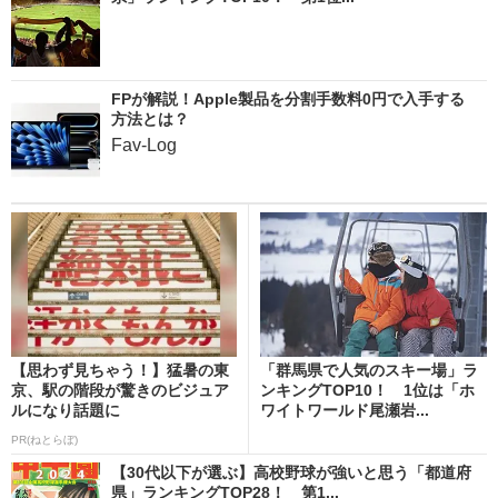
FPが解説！Apple製品を分割手数料0円で入手する
方法とは？
Fav-Log
【思わず見ちゃう！】猛暑の東
「群馬県で人気のスキー場」ラ
京、駅の階段が驚きのビジュア
ンキングTOP10！ 1位は「ホ
ルになり話題に
ワイトワールド尾瀬岩...
PR(ねとらぼ)
【30代以下が選ぶ】高校野球が強いと思う「都道府
県」ランキングTOP28！ 第1...