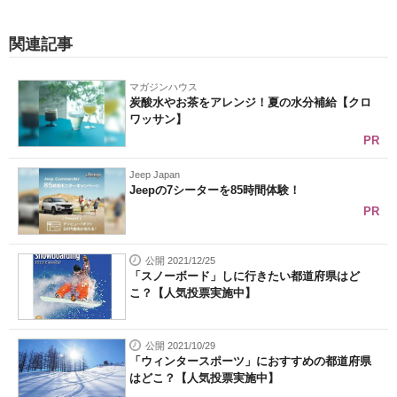
関連記事
マガジンハウス
炭酸水やお茶をアレンジ！夏の水分補給【クロ
ワッサン】
PR
Jeep Japan
Jeepの7シーターを85時間体験！
PR
公開 2021/12/25
「スノーボード」しに行きたい都道府県はど
こ？【人気投票実施中】
公開 2021/10/29
「ウィンタースポーツ」におすすめの都道府県
はどこ？【人気投票実施中】