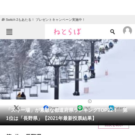
🎁 Switch 2もあたる！ プレゼントキャンペーン実施中！
ねとらぼメニュー
TOP
ニュース
エンタメ
クイズ
グルメ
地域
住まい
教育・育児
動物
リサーチ
人気スポット
2022/01/29 09:00（公開）
X
Share
LINE
hatena
会員記事
「スキー場」が素敵な都道府県ランキングTOP22！ 第
1位は「長野県」【2021年最新投票結果】
メディア
目次を表示
注目記事を集めた総合ページ