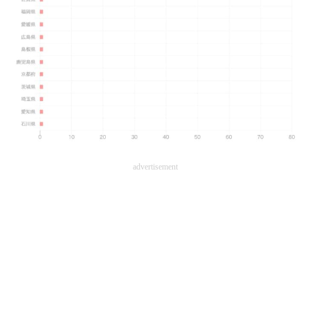
advertisement