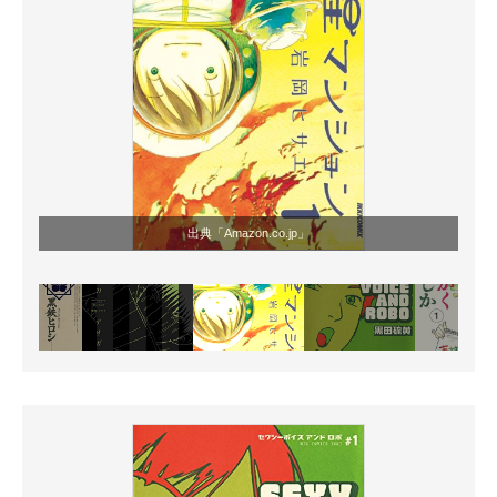
出典「Amazon.co.jp」