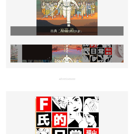
出典「Amazon.co.jp」
advertisement