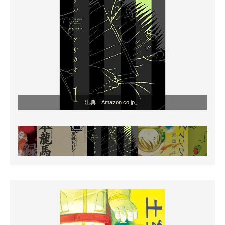
出典「Amazon.co.jp」