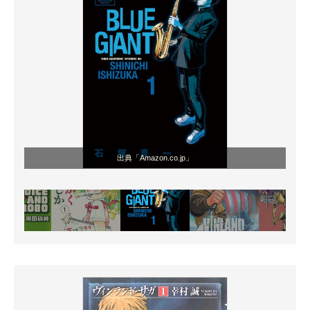
出典「Amazon.co.jp」