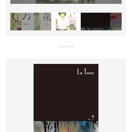
advertisement