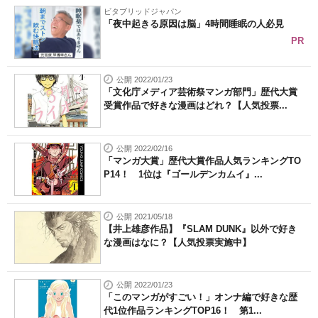
ビタブリッドジャパン
「夜中起きる原因は脳」4時間睡眠の人必見
PR
公開 2022/01/23
「文化庁メディア芸術祭マンガ部門」歴代大賞
受賞作品で好きな漫画はどれ？【人気投票...
公開 2022/02/16
「マンガ大賞」歴代大賞作品人気ランキングTO
P14！ 1位は『ゴールデンカムイ』...
公開 2021/05/18
【井上雄彦作品】『SLAM DUNK』以外で好き
な漫画はなに？【人気投票実施中】
公開 2022/01/23
「このマンガがすごい！」オンナ編で好きな歴
代1位作品ランキングTOP16！ 第1...