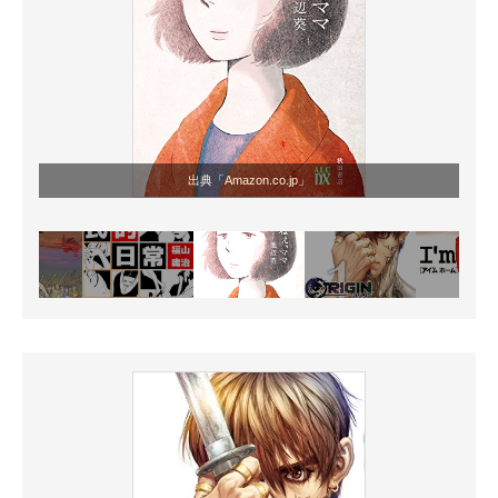
出典「Amazon.co.jp」