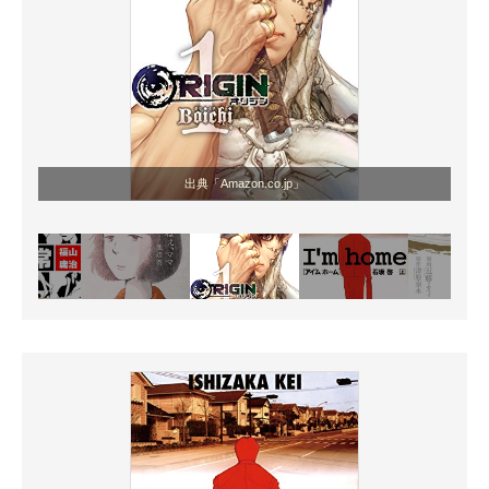
出典「Amazon.co.jp」