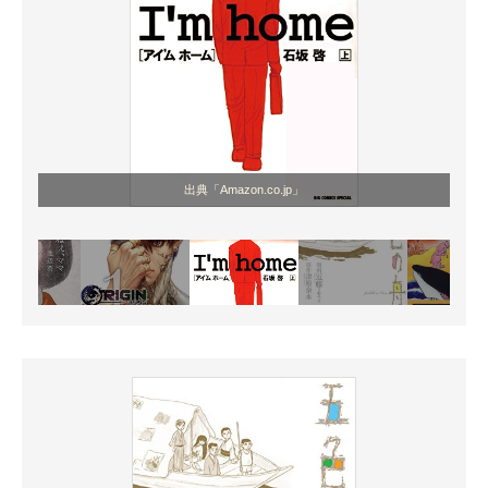
出典「Amazon.co.jp」