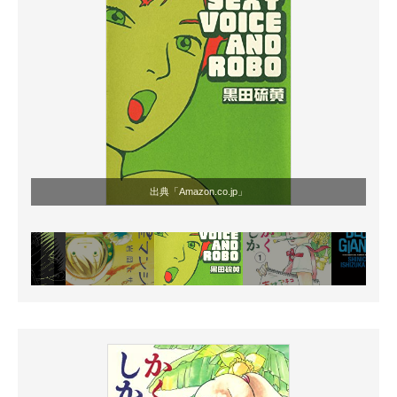
出典「Amazon.co.jp」