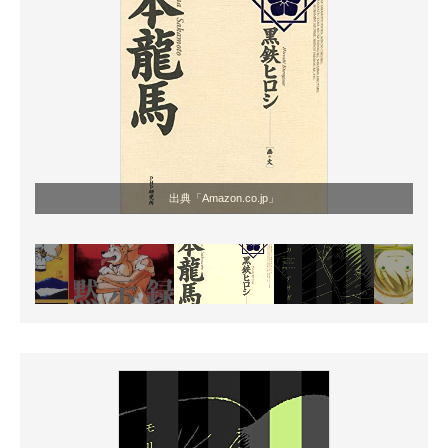
出典「Amazon.co.jp」