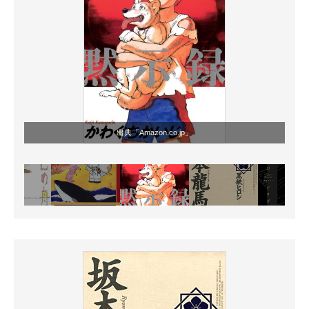
出典「Amazon.co.jp」