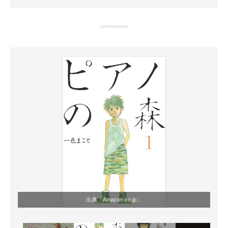
企業向けIT製品の総合サイト
advertisement
IT製品の技術・比較・事例
製造業のIT導入・活用を支援
モノづくり技術者専門サイト
エレクトロニクス専門サイト
電子設計の基本と応用
エネルギーの専門メディア
建設×テクノロジーの最前線
ちょっと気になるネットの話題
出典「Amazon.co.jp」