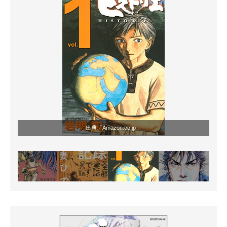
出典「Amazon.co.jp」