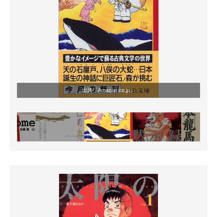
出典「Amazon.co.jp」