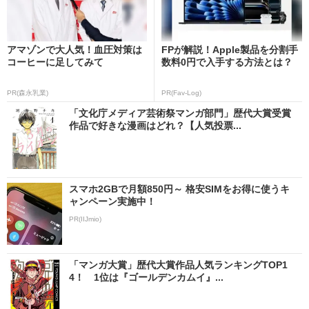
アマゾンで大人気！血圧対策は
FPが解説！Apple製品を分割手
コーヒーに足してみて
数料0円で入手する方法とは？
PR(森永乳業)
PR(Fav-Log)
「文化庁メディア芸術祭マンガ部門」歴代大賞受賞
作品で好きな漫画はどれ？【人気投票...
スマホ2GBで月額850円～ 格安SIMをお得に使うキ
ャンペーン実施中！
PR(IIJmio)
「マンガ大賞」歴代大賞作品人気ランキングTOP1
4！ 1位は『ゴールデンカムイ』...