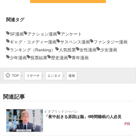
関連タグ
SF漫画
アクション漫画
アンケート
ギャグ・コメディー漫画
サスペンス漫画
ファンタジー漫画
ランキング（Ranking）
人気投票
女性漫画
少女漫画
少年漫画
投票結果
歴史漫画
青年漫画
TOP
リサーチ
エンタメ
漫画
>
>
>
関連記事
ビタブリッドジャパン
「夜中起きる原因は脳」4時間睡眠の人必見
PR