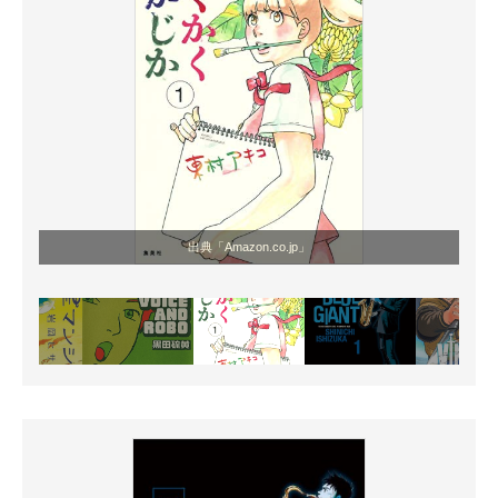
出典「Amazon.co.jp」