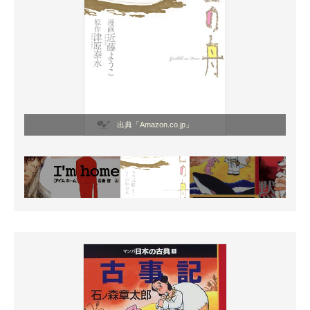
出典「Amazon.co.jp」