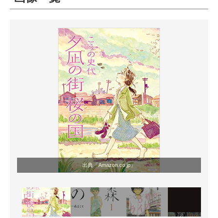
ITの今と未来を見通す
スマホと通信の最新トレンド
進化するPCとデバイスの未来
好きが集まる 比べて選べる
ビジネスと働き方のヒント
AI活用のいまが分かる
企業ITのトレンドを詳説
出典「Amazon.co.jp」
経営リーダーのコミュニティ
マーケ×ITの今がよく分かる
ITエンジニア向け専門サイト