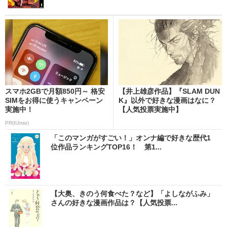
スマホ2GBで月額850円～ 格安
【井上雄彦作品】『SLAM DUN
SIMをお得に使うキャンペーン
K』以外で好きな漫画はなに？
実施中！
【人気投票実施中】
PR(IIJmio)
「このマンガがすごい！」オンナ編で好きな歴代1
位作品ランキングTOP16！ 第1...
【大奥、きのう何食べた？など】「よしながふみ」
さんの好きな漫画作品は？【人気投票...