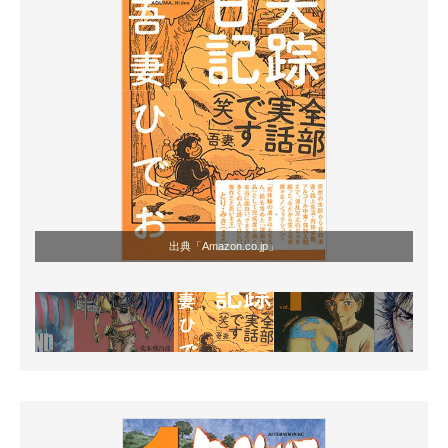
出典「Amazon.co.jp」