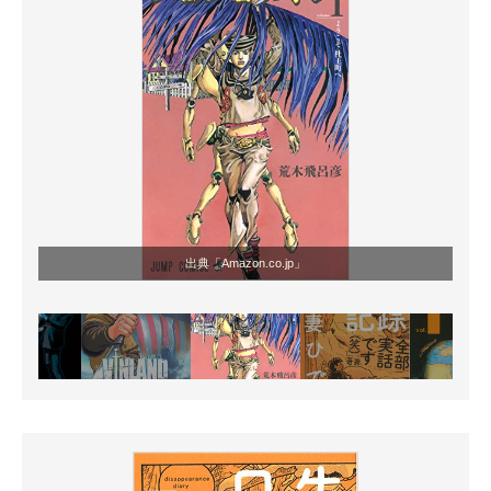
出典「Amazon.co.jp」