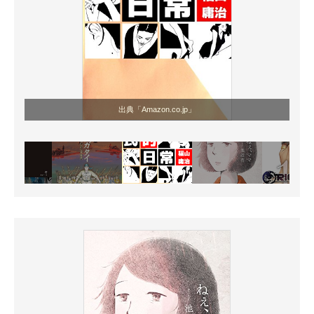
出典「Amazon.co.jp」