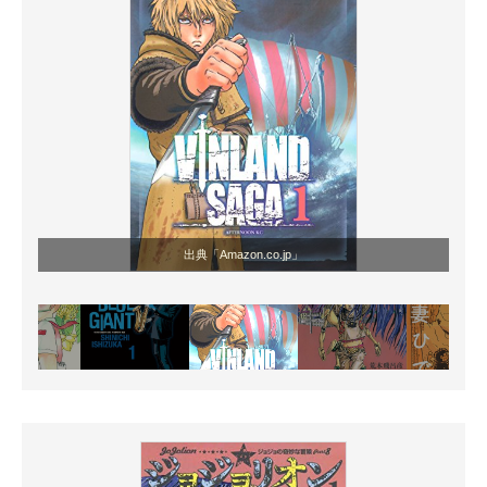
出典「Amazon.co.jp」