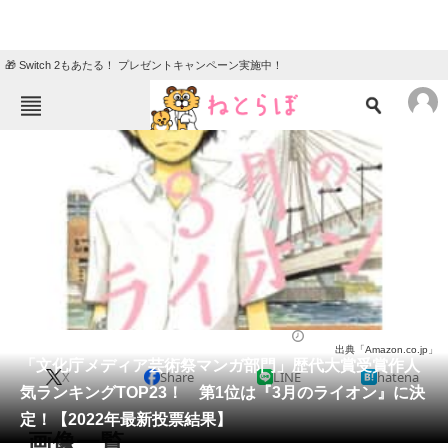
🎁 Switch 2もあたる！ プレゼントキャンペーン実施中！
ねとらぼメニュー
TOP
ニュース
エンタメ
クイズ
グルメ
地域
住まい
教育・育児
動物
リサーチ
漫画
2022/03/13 16:00（公開）
出典「Amazon.co.jp」
会員記事
「文化庁メディア芸術祭マンガ部門」歴代大賞受賞作人
X
Share
LINE
hatena
気ランキングTOP23！ 第1位は『3月のライオン』に決
メディア
定！【2022年最新投票結果】
画像一覧
注目記事を集めた総合ページ