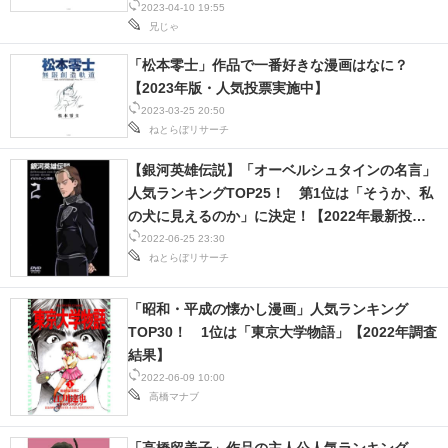
2023-04-10 19:55
IT製品の技術・比較・事例
兄じゃ
製造業のIT導入・活用を支援
「松本零士」作品で一番好きな漫画はなに？
【2023年版・人気投票実施中】
モノづくり技術者専門サイト
2023-03-25 20:50
ねとらぼリサーチ
エレクトロニクス専門サイト
【銀河英雄伝説】「オーベルシュタインの名言」
電子設計の基本と応用
人気ランキングTOP25！ 第1位は「そうか、私
の犬に見えるのか」に決定！【2022年最新投票
エネルギーの専門メディア
結果】
2022-06-25 23:30
ねとらぼリサーチ
建設×テクノロジーの最前線
「昭和・平成の懐かし漫画」人気ランキング
ちょっと気になるネットの話題
TOP30！ 1位は「東京大学物語」【2022年調査
結果】
2022-06-09 10:00
高橋マナブ