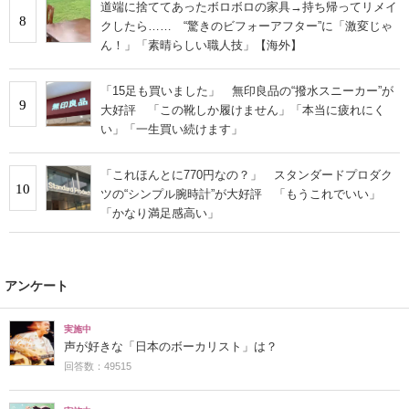
道端に捨ててあったボロボロの家具→持ち帰ってリメイ
8
クしたら…… “驚きのビフォーアフター”に「激変じゃ
ん！」「素晴らしい職人技」【海外】
「15足も買いました」 無印良品の“撥水スニーカー”が
9
大好評 「この靴しか履けません」「本当に疲れにく
い」「一生買い続けます」
「これほんとに770円なの？」 スタンダードプロダク
10
ツの“シンプル腕時計”が大好評 「もうこれでいい」
「かなり満足感高い」
アンケート
実施中
声が好きな「日本のボーカリスト」は？
回答数：49515