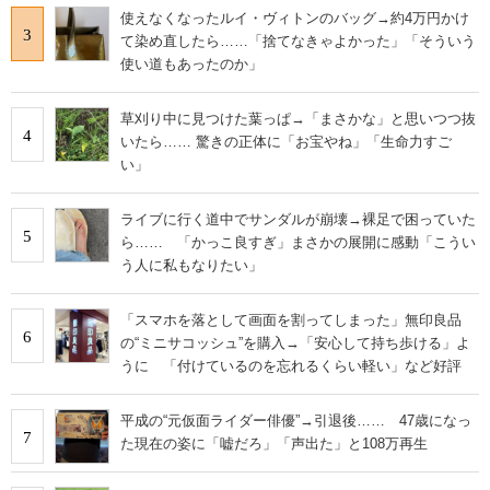
使えなくなったルイ・ヴィトンのバッグ→約4万円かけ
3
て染め直したら……「捨てなきゃよかった」「そういう
使い道もあったのか」
草刈り中に見つけた葉っぱ→「まさかな」と思いつつ抜
4
いたら…… 驚きの正体に「お宝やね」「生命力すご
い」
ライブに行く道中でサンダルが崩壊→裸足で困っていた
5
ら…… 「かっこ良すぎ」まさかの展開に感動「こうい
う人に私もなりたい」
「スマホを落として画面を割ってしまった」無印良品
6
の“ミニサコッシュ”を購入→「安心して持ち歩ける」よ
うに 「付けているのを忘れるくらい軽い」など好評
平成の“元仮面ライダー俳優”→引退後…… 47歳になっ
7
た現在の姿に「嘘だろ」「声出た」と108万再生