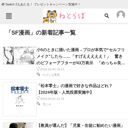
🎁 Switch 2もあたる！ プレゼントキャンペーン実施中！
ねとらぼメニュー
「SF漫画」の新着記事一覧
TOP
ニュース
エンタメ
クイズ
小5のときに描いた漫画→プロが本気で“セルフリ
グルメ
地域
メイク”したら……「すげえええええ！」 驚き
のビフォーアフターが43万表示 「めっちゃ良
住まい
教育・育児
い」「コレが才能か」
2026-04-30 19:15
たけしな竜美
動物
リサーチ
「松本零士」の漫画で好きな作品はどれ？
会員記事
【2024年版・人気投票実施中】
2024-03-01 21:25
メディア
兄じゃ
注目記事を集めた総合ページ
【教員が選んだ】「児童・生徒に勧めたい漫画」
ITの今と未来を見通す