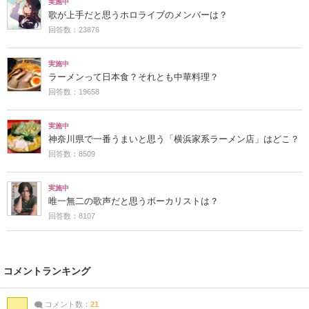
実施中
歌が上手だと思うホロライブのメンバーは？
回答数：23876
実施中
ラーメンって日本食？それとも中華料理？
回答数：19658
実施中
神奈川県で一番うまいと思う「横浜家系ラーメン店」はどこ？
回答数：8509
実施中
唯一無二の歌声だと思うボーカリストは？
回答数：8107
コメントランキング
コメント数：
21