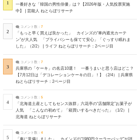
1
一番好きな「韓国の男性俳優」は？【2026年版・人気投票実施
中】 | 芸能人 ねとらぼリサーチ
コメント数：
7
2
「もっと早く買えば良かった」 カインズの“車内遮光カーテ
ン”が大人気 「プライバシーも保てて安心」「ぐっすり眠れま
した」（2/2） | ライフ ねとらぼリサーチ：2ページ目
コメント数：
7
3
兵庫県の「ケーキ」の名店10選！ 一番うまいと思う店はどこ？
【7月12日は「デコレーションケーキの日」！】（2/4） | 兵庫県
ねとらぼリサーチ：2ページ目
コメント数：
5
4
「北海道土産としてもセンス抜群」六花亭の“店舗限定”お菓子が
人気 「こんなの初めて」「箱買いするべきだった」（1/2） |
北海道 ねとらぼリサーチ
コメント数：
4
5
「車に常備しました」 カインズの“1980円クーラーバッグ”が評