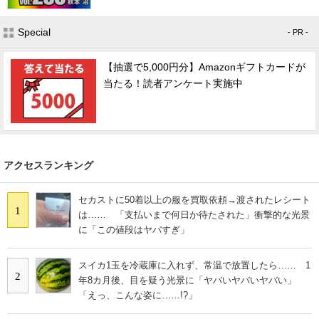
Special
- PR -
【抽選で5,000円分】Amazonギフトカードが
当たる！読者アンケート実施中
アクセスランキング
セカストに50着以上の服を買取依頼→渡されたレシート
1
は…… 「支払いまで何日か待たされた」衝撃的な光景
に「この値段はヤバすぎ」
スイカ1玉を冷蔵庫に入れず、常温で放置したら…… 1
2
年8カ月後、目を疑う光景に「ヤバいヤバいヤバい」
「えっ、こんな姿に……!?」