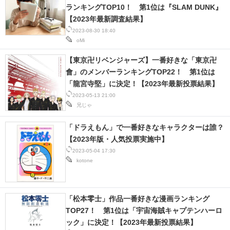
ランキングTOP10！ 第1位は『SLAM DUNK』
スマホと通信の最新トレンド
【2023年最新調査結果】
2023-08-30 18:40
進化するPCとデバイスの未来
oMi
【東京卍リベンジャーズ】一番好きな「東京卍
好きが集まる 比べて選べる
會」のメンバーランキングTOP22！ 第1位は
「龍宮寺堅」に決定！【2023年最新投票結果】
ビジネスと働き方のヒント
2023-05-13 21:00
兄じゃ
AI活用のいまが分かる
「ドラえもん」で一番好きなキャラクターは誰？
企業ITのトレンドを詳説
【2023年版・人気投票実施中】
経営リーダーのコミュニティ
2023-05-04 17:30
kotone
マーケ×ITの今がよく分かる
ITエンジニア向け専門サイト
「松本零士」作品一番好きな漫画ランキング
TOP27！ 第1位は「宇宙海賊キャプテンハーロ
企業向けIT製品の総合サイト
ック」に決定！【2023年最新投票結果】