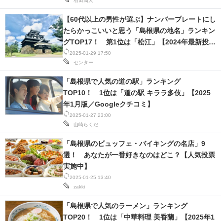
石田高大
【60代以上の男性が選ぶ】ナンバープレートにし
たらかっこいいと思う「島根県の地名」ランキン
グTOP17！ 第1位は「松江」【2024年最新投票
結果】
2025-01-29 17:50
センター
「島根県で人気の道の駅」ランキング
TOP10！ 1位は「道の駅 キララ多伎」【2025
年1月版／Googleクチコミ】
2025-01-27 23:00
山崎らくだ
「島根県のビュッフェ・バイキングの名店」9
選！ あなたが一番好きなのはどこ？【人気投票
実施中】
2025-01-25 13:40
zakki
「島根県で人気のラーメン」ランキング
TOP20！ 1位は「中華料理 美香蘭」【2025年1