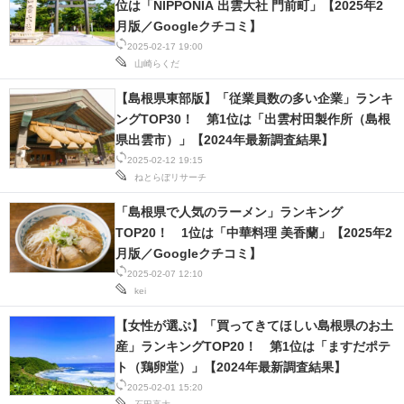
位は「NIPPONIA 出雲大社 門前町」【2025年2
IT製品の技術・比較・事例
月版／Googleクチコミ】
2025-02-17 19:00
製造業のIT導入・活用を支援
山崎らくだ
モノづくり技術者専門サイト
【島根県東部版】「従業員数の多い企業」ランキ
ングTOP30！ 第1位は「出雲村田製作所（島根
エレクトロニクス専門サイト
県出雲市）」【2024年最新調査結果】
2025-02-12 19:15
電子設計の基本と応用
ねとらぼリサーチ
エネルギーの専門メディア
「島根県で人気のラーメン」ランキング
TOP20！ 1位は「中華料理 美香蘭」【2025年2
建設×テクノロジーの最前線
月版／Googleクチコミ】
2025-02-07 12:10
ちょっと気になるネットの話題
kei
【女性が選ぶ】「買ってきてほしい島根県のお土
産」ランキングTOP20！ 第1位は「ますだポテ
ト（鶏卵堂）」【2024年最新調査結果】
2025-02-01 15:20