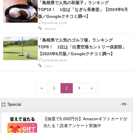
「島根県で人気の和菓子」ランキング
TOP10！ 1位は「なぎら長春堂」【2024年6月
版／Googleクチコミ調べ】
2024-06-09 13:20
chococo
「島根県で人気のゴルフ場」ランキング
TOP6！ 1位は「出雲空港カントリー倶楽部」
【2024年6月版／Googleクチコミ調べ】
2024-06-08 08:20
たびと
«
1
2
3
»
Special
- PR -
【抽選で5,000円分】Amazonギフトカードが
当たる！読者アンケート実施中