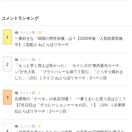
コメントランキング
コメント数：
21
1
一番好きな「韓国の男性俳優」は？【2026年版・人気投票実施
中】 | 芸能人 ねとらぼリサーチ
コメント数：
7
2
「もっと早く買えば良かった」 カインズの“車内遮光カーテ
ン”が大人気 「プライバシーも保てて安心」「ぐっすり眠れま
した」（2/2） | ライフ ねとらぼリサーチ：2ページ目
コメント数：
7
3
兵庫県の「ケーキ」の名店10選！ 一番うまいと思う店はどこ？
【7月12日は「デコレーションケーキの日」！】（2/4） | 兵庫県
ねとらぼリサーチ：2ページ目
コメント数：
5
4