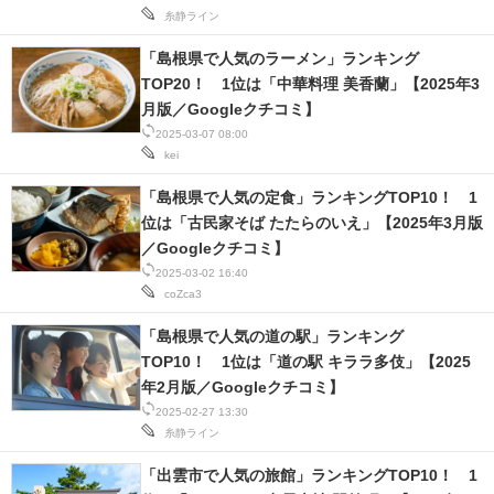
糸静ライン
スマホと通信の最新トレンド
「島根県で人気のラーメン」ランキング
TOP20！ 1位は「中華料理 美香蘭」【2025年3
進化するPCとデバイスの未来
月版／Googleクチコミ】
好きが集まる 比べて選べる
2025-03-07 08:00
kei
ビジネスと働き方のヒント
「島根県で人気の定食」ランキングTOP10！ 1
位は「古民家そば たたらのいえ」【2025年3月版
AI活用のいまが分かる
／Googleクチコミ】
2025-03-02 16:40
企業ITのトレンドを詳説
coZca3
経営リーダーのコミュニティ
「島根県で人気の道の駅」ランキング
TOP10！ 1位は「道の駅 キララ多伎」【2025
マーケ×ITの今がよく分かる
年2月版／Googleクチコミ】
2025-02-27 13:30
ITエンジニア向け専門サイト
糸静ライン
企業向けIT製品の総合サイト
「出雲市で人気の旅館」ランキングTOP10！ 1