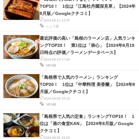
TOP10！ 1位は「江島牡丹園深見草」【2024年
8月版／Googleクチコミ】
2024-08-21 13:05
しょう湯
最近評価の高い「島根のラーメン店」人気ランキ
ングTOP20！ 第1位は「崇心」【2024年8月19
日時点の評価／ラーメンデータベース】
2024-08-19 17:45
MEN蔵
「島根県で人気のラーメン」ランキング
TOP20！ 1位は「中華料理 美香蘭」【2024年8
月版／Googleクチコミ】
2024-08-06 15:10
MEN蔵
「島根県で人気の定食」ランキングTOP10！ 1
位は「港の食堂KAN」【2024年8月版／Google
クチコミ】
2024-08-02 19:25