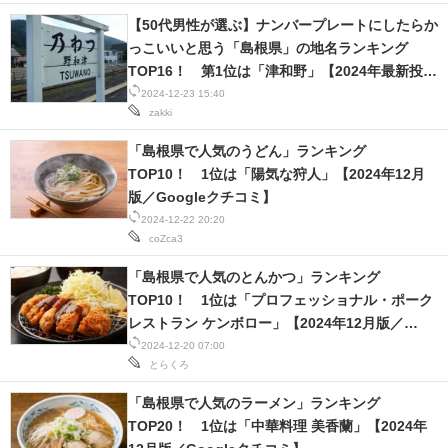
【50代男性が選ぶ】ナンバープレートにしたらか
っこいいと思う「島根県」の地名ランキング
TOP16！ 第1位は「津和野」【2024年最新投票
結果】
2024-12-23 15:40
zakki
「島根県で人気のうどん」ランキング
TOP10！ 1位は「陽気な狩人」【2024年12月
版／Googleクチコミ】
2024-12-22 20:20
coZca3
「島根県で人気のとんかつ」ランキング
TOP10！ 1位は「プロフェッショナル・ポーク
レストラン ケンボロー」【2024年12月版／
Googleクチコミ】
2024-12-20 07:00
とらくろ
「島根県で人気のラーメン」ランキング
TOP20！ 1位は「中華料理 美香蘭」【2024年