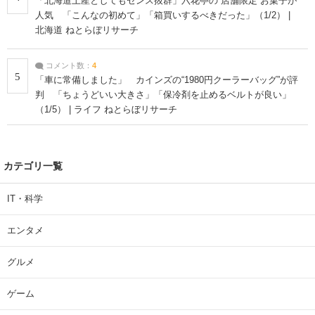
「北海道土産としてもセンス抜群」六花亭の“店舗限定”お菓子が
人気 「こんなの初めて」「箱買いするべきだった」（1/2） |
北海道 ねとらぼリサーチ
コメント数：
4
5
「車に常備しました」 カインズの“1980円クーラーバッグ”が評
判 「ちょうどいい大きさ」「保冷剤を止めるベルトが良い」
（1/5） | ライフ ねとらぼリサーチ
カテゴリ一覧
IT・科学
エンタメ
グルメ
ゲーム