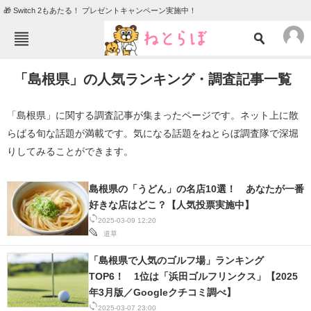
🎁 Switch 2もあたる！ プレゼントキャンペーン実施中！
ねとらぼメニュー
「島根県」の人気ランキング・調査記事一覧
TOP
ニュース
エンタメ
クイズ
「島根県」に関する調査記事が集まったページです。ネット上に散
らばる旬な話題が満載です。気になる話題をねとらぼ調査隊で深堀
グルメ
地域
りしてみることができます。
住まい
教育・育児
動物
リサーチ
島根県の「うどん」の名店10選！ あなたが一番
好きな店はどこ？【人気投票実施中】
会員記事
2025-03-09 12:20
道草
メディア
「島根県で人気のゴルフ場」ランキング
注目記事を集めた総合ページ
TOP6！ 1位は「浜田ゴルフリンクス」【2025
年3月版／Googleクチコミ調べ】
ITの今と未来を見通す
2025-03-07 23:00