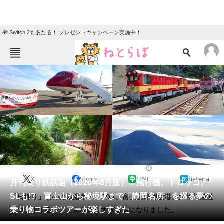
🎁 Switch 2もあたる！ プレゼントキャンペーン実施中！
ねとらぼメニュー
TOP
ニュース
エンタメ
クイズ
グルメ
地域
住まい
教育・育児
動物
リサーチ
2020/08/18 20:00（公開）
X
Share
LINE
hatena
会員記事
月刊乗り鉄話題（2020年8月版）：飛行機、トロッコ、
SLも!? 富士山から秘境駅まで「静岡名所」を巡る夢の
「日帰り」なのに超濃厚！ FDA、富士山静岡空港、大井川鐵道
メディア
乗り物コラボツアーが楽しすぎた
がコラボすると、こんな楽しすぎる旅になりました。
注目記事を集めた総合ページ