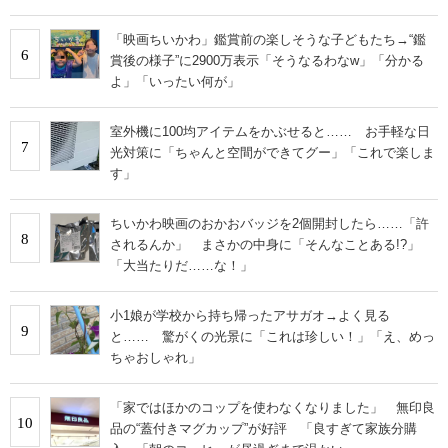
「映画ちいかわ」鑑賞前の楽しそうな子どもたち→“鑑
6
賞後の様子”に2900万表示「そうなるわなw」「分かる
よ」「いったい何が」
室外機に100均アイテムをかぶせると…… お手軽な日
7
光対策に「ちゃんと空間ができてグー」「これで楽しま
す」
ちいかわ映画のおかおバッジを2個開封したら……「許
8
されるんか」 まさかの中身に「そんなことある!?」
「大当たりだ……な！」
小1娘が学校から持ち帰ったアサガオ→よく見る
9
と…… 驚がくの光景に「これは珍しい！」「え、めっ
ちゃおしゃれ」
「家ではほかのコップを使わなくなりました」 無印良
10
品の“蓋付きマグカップ”が好評 「良すぎて家族分購