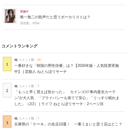
実施中
唯一無二の歌声だと思うボーカリストは？
回答数：8094
コメントランキング
コメント数：
21
1
一番好きな「韓国の男性俳優」は？【2026年版・人気投票実施
中】 | 芸能人 ねとらぼリサーチ
コメント数：
7
2
「もっと早く買えば良かった」 カインズの“車内遮光カーテ
ン”が大人気 「プライバシーも保てて安心」「ぐっすり眠れま
した」（2/2） | ライフ ねとらぼリサーチ：2ページ目
コメント数：
7
3
兵庫県の「ケーキ」の名店10選！ 一番うまいと思う店はどこ？