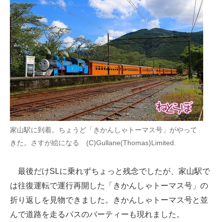
企業向けIT製品の総合サイト
IT製品の技術・比較・事例
製造業のIT導入・活用を支援
モノづくり技術者専門サイト
エレクトロニクス専門サイト
電子設計の基本と応用
家山駅に到着。ちょうど「きかんしゃトーマス号」がやって
エネルギーの専門メディア
きた。さすが絵になる (C)Gullane(Thomas)Limited.
建設×テクノロジーの最前線
最後だけSLに乗れずちょっと残念でしたが、家山駅で
ちょっと気になるネットの話題
は往復運転で運行再開した「きかんしゃトーマス号」の
折り返しを見物できました。きかんしゃトーマス号と並
んで道路を走るバスのバーティーも現れました。