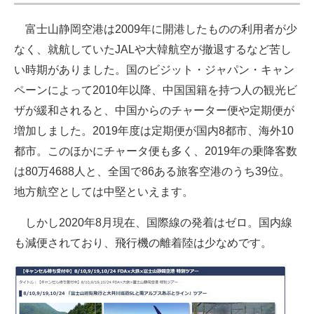
富士山静岡空港は2009年に開港したものの利用者が少
なく、就航していたJALや大韓航空が撤退するなど苦し
い時期がありました。国のビジット・ジャパン・キャン
ペーンによって2010年以降、中国国籍を持つ人の観光ビ
ザが緩和されると、中国からのチャーター便や定期便が
増加しました。2019年度は定期便が国内8都市、海外10
都市。このほかにチャータ便も多く、2019年の乗降客数
は80万4688人と、全国で86ある旅客空港のうち39位。
地方航空としては中堅といえます。
しかし2020年8月現在、国際線の発着はゼロ。国内線
も減便されており、飛行機の離着陸は少なめです。