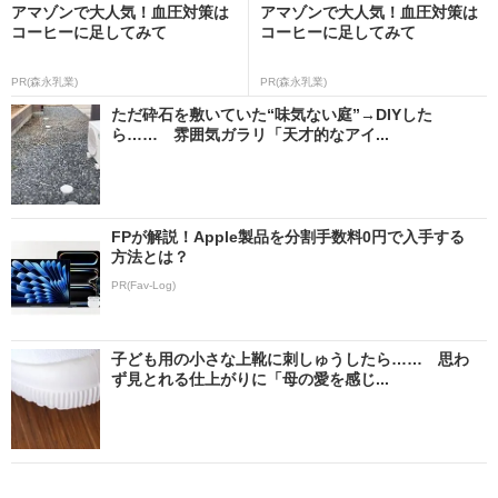
アマゾンで大人気！血圧対策は
アマゾンで大人気！血圧対策は
コーヒーに足してみて
コーヒーに足してみて
PR(森永乳業)
PR(森永乳業)
ただ砕石を敷いていた“味気ない庭”→DIYした
ら…… 雰囲気ガラリ「天才的なアイ...
FPが解説！Apple製品を分割手数料0円で入手する
方法とは？
PR(Fav-Log)
子ども用の小さな上靴に刺しゅうしたら…… 思わ
ず見とれる仕上がりに「母の愛を感じ...