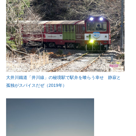
大井川鐵道「井川線」の秘境駅で駅弁を喰らう幸せ 静寂と
孤独がスパイスだぜ（2019年）