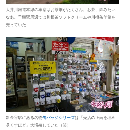
大井川鐵道本線の車窓はお茶畑がたくさん。お茶、飲みたい
なあ。千頭駅周辺では川根茶ソフトクリームや川根茶羊羹を
売っていた
新金谷駅にある名物
缶バッジシリーズ
は「売店の正面を埋め
尽くすほど」大増殖していた（笑）