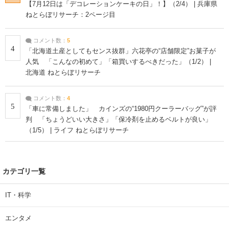
【7月12日は「デコレーションケーキの日」！】（2/4） | 兵庫県
ねとらぼリサーチ：2ページ目
コメント数：
5
4
「北海道土産としてもセンス抜群」六花亭の“店舗限定”お菓子が
人気 「こんなの初めて」「箱買いするべきだった」（1/2） |
北海道 ねとらぼリサーチ
コメント数：
4
5
「車に常備しました」 カインズの“1980円クーラーバッグ”が評
判 「ちょうどいい大きさ」「保冷剤を止めるベルトが良い」
（1/5） | ライフ ねとらぼリサーチ
カテゴリ一覧
IT・科学
エンタメ