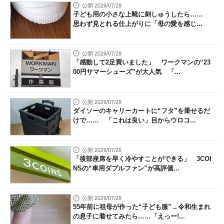
公開 2026/07/28
子ども用の小さな上靴に刺しゅうしたら……
思わず見とれる仕上がりに「母の愛を感じ...
公開 2026/07/28
「感動して2足買いました」 ワークマンの“23
00円サマーシューズ”が大人気 「...
公開 2026/07/28
ダイソーのキャリーカートに“フタ”を乗せるだ
けで…… 「これは良い」目からウロコ...
公開 2026/07/26
「後部座席を早く冷やすことができる」 3COI
NSの“車用ダブルファン”が高評価...
公開 2026/07/28
55年前に祖母が作った“子ども服”→令和生まれ
の息子に着せてみたら……「えっー!...