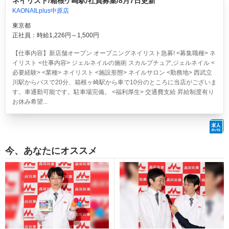
ネイリスト/箱根ケ崎駅/社員募集/8月7日更新
KAONAILplus中原店
東京都
正社員：時給1,226円～1,500円
【仕事内容】新店舗オープン オープニングネイリスト急募! <募集職種> ネ
イリスト <仕事内容> ジェルネイルの施術 スカルプチュア,ジェルネイル <
必要経験> <業種> ネイリスト <施設形態> ネイルサロン <勤務地> 西武立
川駅からバスで20分、箱根ヶ崎駅から車で10分のところに当店がございま
す。車通勤可能です。駐車場完備。 <福利厚生> 交通費支給 昇給制度有り
お休み希望...
今、あなたにオススメ