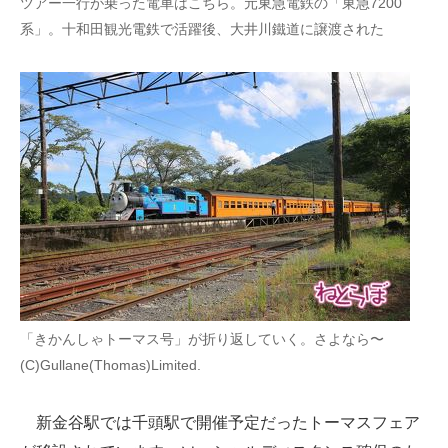
ツアー一行が乗った電車はこちら。元東急電鉄の「東急7200
系」。十和田観光電鉄で活躍後、大井川鐵道に譲渡された
「きかんしゃトーマス号」が折り返していく。さよなら〜
(C)Gullane(Thomas)Limited.
新金谷駅では千頭駅で開催予定だったトーマスフェア