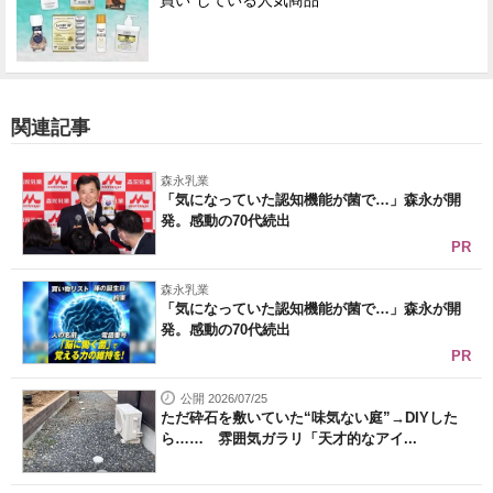
買い"している人気商品
関連記事
森永乳業
「気になっていた認知機能が菌で…」森永が開
発。感動の70代続出
PR
森永乳業
「気になっていた認知機能が菌で…」森永が開
発。感動の70代続出
PR
公開 2026/07/25
ただ砕石を敷いていた“味気ない庭”→DIYした
ら…… 雰囲気ガラリ「天才的なアイ...