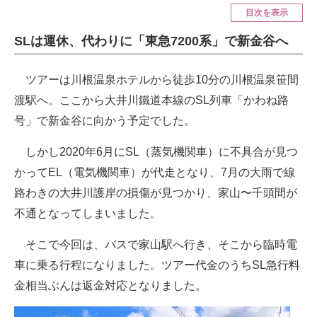
目次を表示
ITの今と未来を見通す
SLは運休、代わりに「東急7200系」で新金谷へ
スマホと通信の最新トレンド
ツアーは川根温泉ホテルから徒歩10分の川根温泉笹間
進化するPCとデバイスの未来
渡駅へ。ここから大井川鐵道本線のSL列車「かわね路
号」で新金谷に向かう予定でした。
好きが集まる 比べて選べる
しかし2020年6月にSL（蒸気機関車）に不具合が見つ
ビジネスと働き方のヒント
かってEL（電気機関車）が代走となり、7月の大雨で線
AI活用のいまが分かる
路わきの大井川護岸の損傷が見つかり、家山〜千頭間が
企業ITのトレンドを詳説
不通となってしまいました。
経営リーダーのコミュニティ
そこで今回は、バスで家山駅へ行き、そこから臨時電
車に乗る行程になりました。ツアー代金のうちSL急行料
マーケ×ITの今がよく分かる
金相当ぶんは返金対応となりました。
ITエンジニア向け専門サイト