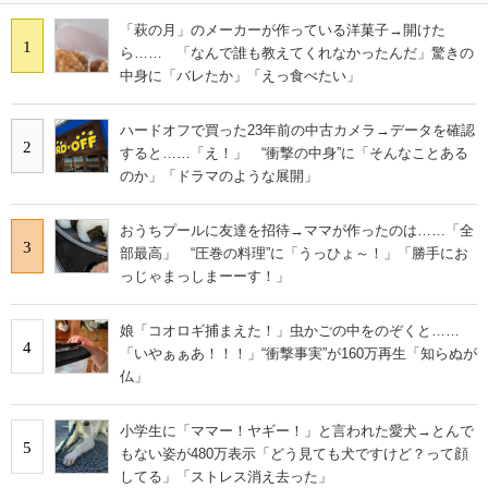
「萩の月」のメーカーが作っている洋菓子→開けた
1
ら…… 「なんで誰も教えてくれなかったんだ」驚きの
中身に「バレたか」「えっ食べたい」
ハードオフで買った23年前の中古カメラ→データを確認
2
すると……「え！」 “衝撃の中身”に「そんなことある
のか」「ドラマのような展開」
おうちプールに友達を招待→ママが作ったのは……「全
3
部最高」 “圧巻の料理”に「うっひょ～！」「勝手にお
っじゃまっしまーーす！」
娘「コオロギ捕まえた！」虫かごの中をのぞくと……
4
「いやぁぁあ！！！」“衝撃事実”が160万再生「知らぬが
仏」
小学生に「ママー！ヤギー！」と言われた愛犬→とんで
5
もない姿が480万表示「どう見ても犬ですけど？って顔
してる」「ストレス消え去った」