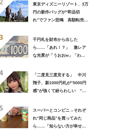
2
東京ディズニーリゾート、3万
円の新作バッグが“即品切
れ”でファン悲鳴 高額転売も
続出「これは許せんって」
3
千円札を財布から出した
ら……「あれ！？」 激レア
な光景が「うおおw」「わー
凄い！！」と356万表示
4
「二度見三度見する」 中川
翔子、新1000円札が“5000円
感”が強くて紛らわしい “新
札あるある”に共感の声
5
スーパーとコンビニ→それぞ
れ“同じ商品”を買ってみた
ら……「知らない方が幸せか