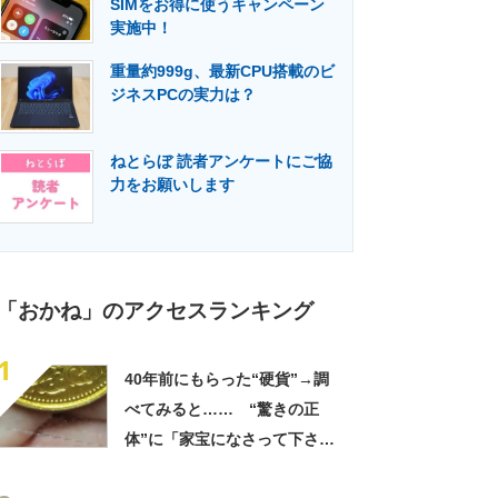
SIMをお得に使うキャンペーン
門メディア
建設×テクノロジーの最前線
実施中！
重量約999g、最新CPU搭載のビ
ジネスPCの実力は？
ねとらぼ 読者アンケートにご協
力をお願いします
「おかね」のアクセスランキング
1
40年前にもらった“硬貨”→調
べてみると…… “驚きの正
体”に「家宝になさって下さ
い！」「御利益ありそう」