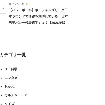
コメント数：
3
5
【バレーボール】ネーションズリーグ日
本ラウンドで活躍を期待している「日本
男子バレー代表選手」は？【2026年版・
人気投票実施中】（投票結果） | スポー
ツ ねとらぼリサーチ
カテゴリ一覧
IT・科学
エンタメ
おかね
カルチャー・アート
クイズ