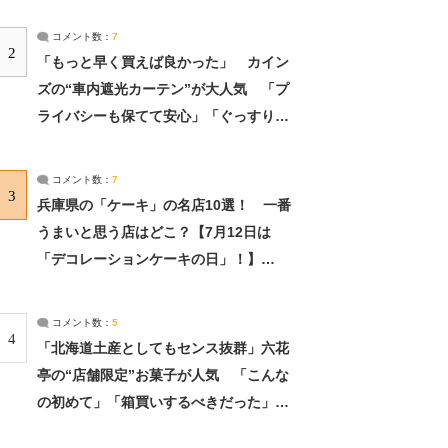
コメント数：
7
2
「もっと早く買えば良かった」 カイン
ズの“車内遮光カーテン”が大人気 「プ
ライバシーも保てて安心」「ぐっすり眠
れました」（2/2） | ライフ ねとらぼリ
サーチ：2ページ目
コメント数：
7
3
兵庫県の「ケーキ」の名店10選！ 一番
うまいと思う店はどこ？【7月12日は
「デコレーションケーキの日」！】
（2/4） | 兵庫県 ねとらぼリサーチ：2ペ
ージ目
コメント数：
5
4
「北海道土産としてもセンス抜群」六花
亭の“店舗限定”お菓子が人気 「こんな
の初めて」「箱買いするべきだった」
（1/2） | 北海道 ねとらぼリサーチ