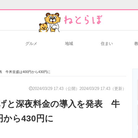
グルメ
地域
住まい
と未来を見通す
スマホと通信の最新トレンド
進化するPCとデ
 牛丼並盛は400円から430円に
のいまが分かる
企業ITのトレンドを詳説
経営リーダーの
2024/03/29 17:43（公開）
2024/03/29 17:43（更新）
げと深夜料金の導入を発表 牛
T製品の総合サイト
IT製品の技術・比較・事例
製造業のIT導入
円から430円に