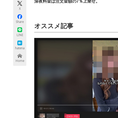
深夜料金は注文金額の7％上乗せ。
モノづくり技術者専門サイト
エレクトロ
X
Share
オススメ記事
ちょっと気になるネットの話題
LINE
hatena
Home