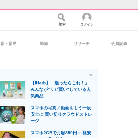
検索
ログイン
教育・育児
動物
リサーチ
会員記事
バイスの未来
好きが集まる 比べて選べる
- PR -
【iHerb】「迷ったらこれ！」
コミュニティ
マーケ×ITの今がよく分かる
みんなが"リピ買い"している人
気商品
スマホの写真／動画をもう一段
・活用を支援
安全に 買い切りクラウドストレ
ージ
スマホ2GBで月額850円～ 格安