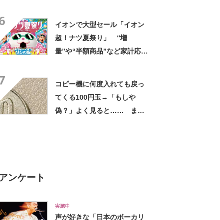
も」 “衝撃の価格差”に「買
6
い物できなくなる」「コンビ
イオンで大型セール「イオン
ニ恐るべし」
超！ナツ夏祭り」 “増
量”や“半額商品”など家計応援
企画
7
コピー機に何度入れても戻っ
てくる100円玉→「もしや
偽？」よく見ると…… まさ
かの光景に「レアモノ」「本
物ならお宝」
アンケート
実施中
声が好きな「日本のボーカリ