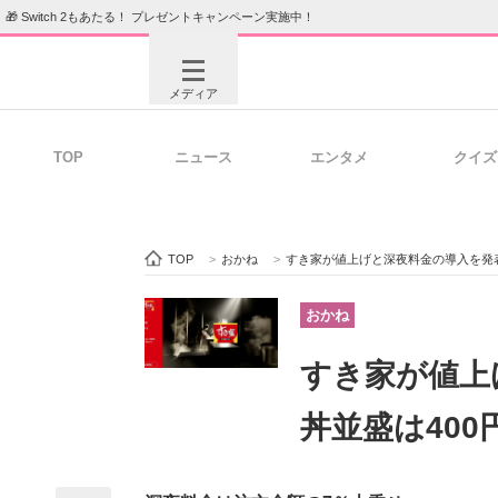
🎁 Switch 2もあたる！ プレゼントキャンペーン実施中！
メディア
TOP
ニュース
エンタメ
クイズ
注目記事を集めた総合ページ
ITの今
TOP
>
おかね
>
すき家が値上げと深夜料金の導入を発表
ビジネスと働き方のヒント
AI活用
おかね
すき家が値上
ITエンジニア向け専門サイト
企業向けI
丼並盛は400