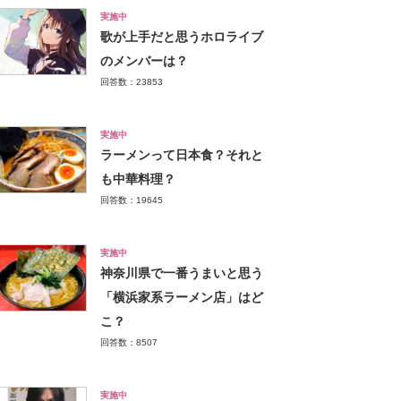
実施中
歌が上手だと思うホロライブ
のメンバーは？
回答数：23853
実施中
ラーメンって日本食？それと
も中華料理？
回答数：19645
実施中
神奈川県で一番うまいと思う
「横浜家系ラーメン店」はど
こ？
回答数：8507
実施中