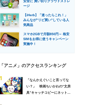
安全に 買い切りクラウドストレ
門メディア
建設×テクノロジーの最前線
ージ
【iHerb】「迷ったらこれ！」
みんなが"リピ買い"している人
気商品
スマホ2GBで月額850円～ 格安
SIMをお得に使うキャンペーン
実施中！
「アニメ」のアクセスランキング
1
「なんかえぐいこと言ってな
い？」 映画ちいかわの“文房
具”キャッチコピーにネット騒
然 「どこに置いてきた