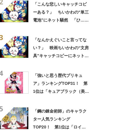
2
の？！心ッ！！」「怖い怖い
「こんな悲しいキャッチコピ
怖い怖い怖い怖い怖い」
ーある？」 ちいかわの“単三
電池”にネット騒然 「ひ…人
の心ない……」「闇の深いグ
3
ッズで震える」「いやあああ
「なんかえぐいこと言ってな
あああああああ」
い？」 映画ちいかわの“文房
具”キャッチコピーにネット騒
然 「どこに置いてきた
4
の？！心ッ！！」「怖い怖い
「強いと思う歴代プリキュ
怖い怖い怖い怖い怖い」
ア」ランキングTOP31！ 第
1位は「キュアブラック（美墨
なぎさ）」【2024年最新投票
5
結果】
「鋼の錬金術師」のキャラク
ター人気ランキング
TOP20！ 第1位は「ロイ・