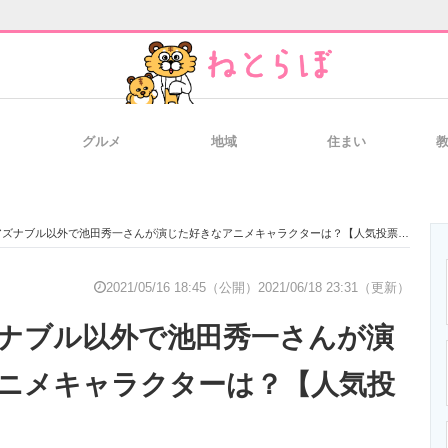
グルメ
地域
住まい
と未来を見通す
スマホと通信の最新トレンド
進化するPCとデ
ズナブル以外で池田秀一さんが演じた好きなアニメキャラクターは？【人気投票実施中】
のいまが分かる
企業ITのトレンドを詳説
経営リーダーの
2021/05/16 18:45（公開）
2021/06/18 23:31（更新）
ナブル以外で池田秀一さんが演
T製品の総合サイト
IT製品の技術・比較・事例
製造業のIT導入
ニメキャラクターは？【人気投