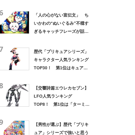
マスタング」【2024年最新投
6
票結果】
「人の心がない宣伝文」 ち
いかわの“ぬいぐるみ”不穏す
ぎるキャッチフレーズが話
題 「なんかとんでもないこ
7
と言ってない！？」「もう包
歴代「プリキュアシリーズ」
み隠さなくなってきたな」
キャラクター人気ランキング
TOP30！ 第1位はキュアブ
ラック（美墨なぎさ）に決
8
定！【2022年最新投票結果】
【交響詩篇エウレカセブン】
LFO人気ランキング
TOP8！ 第1位は「ターミナ
ス type B303」に決定！
9
【2021年最新投票結果】
【男性が選ぶ】歴代「プリキ
ュア」シリーズで強いと思う