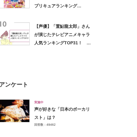
プリキュアランキング
TOP32！ 第1位は「キュア
10
ブラック（美墨なぎさ）」
【声優】「置鮎龍太郎」さん
【2024年最新投票結果】
が演じたテレビアニメキャラ
人気ランキングTOP31！
「三井寿」を抑えた1位は？
【2021年投票結果】
アンケート
実施中
声が好きな「日本のボーカリ
スト」は？
回答数：49462