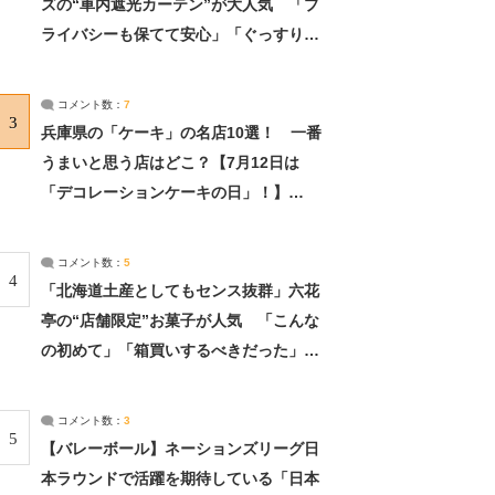
ズの“車内遮光カーテン”が大人気 「プ
ライバシーも保てて安心」「ぐっすり眠
れました」（2/2） | ライフ ねとらぼリ
サーチ：2ページ目
コメント数：
7
3
兵庫県の「ケーキ」の名店10選！ 一番
うまいと思う店はどこ？【7月12日は
「デコレーションケーキの日」！】
（2/4） | 兵庫県 ねとらぼリサーチ：2ペ
ージ目
コメント数：
5
4
「北海道土産としてもセンス抜群」六花
亭の“店舗限定”お菓子が人気 「こんな
の初めて」「箱買いするべきだった」
（1/2） | 北海道 ねとらぼリサーチ
コメント数：
3
5
【バレーボール】ネーションズリーグ日
本ラウンドで活躍を期待している「日本