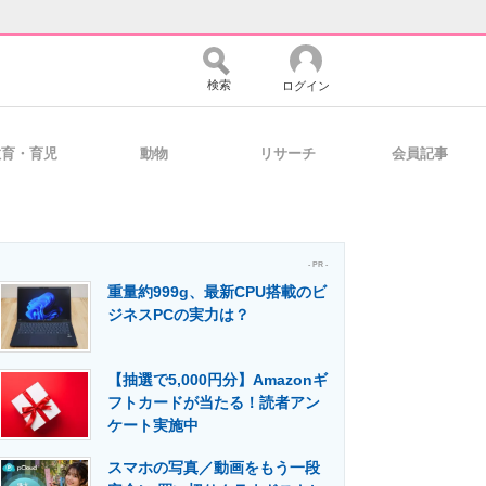
検索
ログイン
教育・育児
動物
リサーチ
会員記事
バイスの未来
好きが集まる 比べて選べる
- PR -
重量約999g、最新CPU搭載のビ
コミュニティ
マーケ×ITの今がよく分かる
ジネスPCの実力は？
【抽選で5,000円分】Amazonギ
・活用を支援
フトカードが当たる！読者アン
ケート実施中
スマホの写真／動画をもう一段