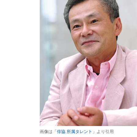
画像は
「俳協 所属タレント」
より引用