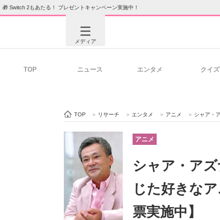
🎁 Switch 2もあたる！ プレゼントキャンペーン実施中！
メディア
TOP
ニュース
エンタメ
クイズ
注目記事を集めた総合ページ
ITの今
TOP
>
リサーチ
>
エンタメ
>
アニメ
>
シャア・ア
ビジネスと働き方のヒント
AI活用
アニメ
シャア・アズ
ITエンジニア向け専門サイト
企業向けI
じた好きなア
票実施中】