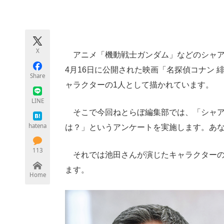
モノづくり技術者専門サイト
エレクトロ
X
アニメ「機動戦士ガンダム」などのシャア
ちょっと気になるネットの話題
4月16日に公開された映画「名探偵コナン
Share
ャラクターの1人として描かれています。
LINE
そこで今回ねとらぼ編集部では、「シャア
hatena
は？」というアンケートを実施します。あ
113
それでは池田さんが演じたキャラクターの
ます。
Home