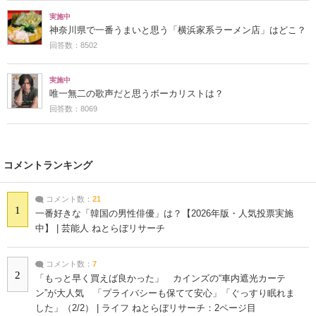
実施中
神奈川県で一番うまいと思う「横浜家系ラーメン店」はどこ？
回答数：8502
実施中
唯一無二の歌声だと思うボーカリストは？
回答数：8069
コメントランキング
コメント数：
21
1
一番好きな「韓国の男性俳優」は？【2026年版・人気投票実施
中】 | 芸能人 ねとらぼリサーチ
コメント数：
7
2
「もっと早く買えば良かった」 カインズの“車内遮光カーテ
ン”が大人気 「プライバシーも保てて安心」「ぐっすり眠れま
した」（2/2） | ライフ ねとらぼリサーチ：2ページ目