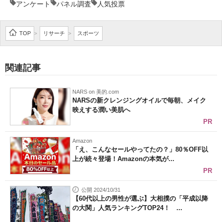
アンケート
パネル調査
人気投票
TOP
リサーチ
スポーツ
>
>
関連記事
NARS on 美的.com
NARSの新クレンジングオイルで毎朝、メイク
映えする潤い美肌へ
PR
Amazon
「え、こんなセールやってたの？」80％OFF以
上が続々登場！Amazonの本気が...
PR
公開 2024/10/31
【60代以上の男性が選ぶ】大相撲の「平成以降
の大関」人気ランキングTOP24！ ...