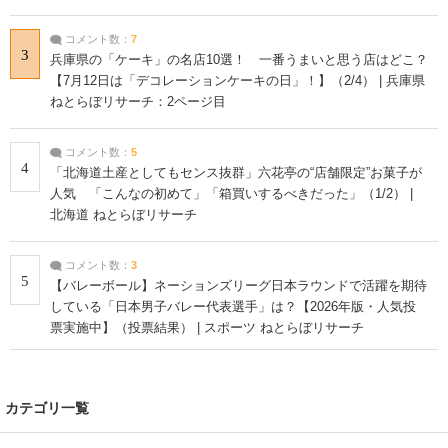
コメント数：
7
3
兵庫県の「ケーキ」の名店10選！ 一番うまいと思う店はどこ？
【7月12日は「デコレーションケーキの日」！】（2/4） | 兵庫県
ねとらぼリサーチ：2ページ目
コメント数：
5
4
「北海道土産としてもセンス抜群」六花亭の“店舗限定”お菓子が
人気 「こんなの初めて」「箱買いするべきだった」（1/2） |
北海道 ねとらぼリサーチ
コメント数：
3
5
【バレーボール】ネーションズリーグ日本ラウンドで活躍を期待
している「日本男子バレー代表選手」は？【2026年版・人気投
票実施中】（投票結果） | スポーツ ねとらぼリサーチ
カテゴリ一覧