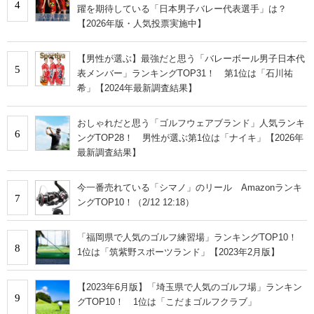
4
躍を期待している「日本男子バレー代表選手」は？
【2026年版・人気投票実施中】
【男性が選ぶ】最強だと思う「バレーボール男子日本代
5
表メンバー」ランキングTOP31！ 第1位は「石川祐
希」【2024年最新調査結果】
おしゃれだと思う「ゴルフウェアブランド」人気ランキ
6
ングTOP28！ 男性が選ぶ第1位は「ナイキ」【2026年
最新調査結果】
今一番売れている「シマノ」のリール Amazonランキ
7
ングTOP10！（2/12 12:18）
「福岡県で人気のゴルフ練習場」ランキングTOP10！
8
1位は「筑紫野スポーツランド」【2023年2月版】
【2023年6月版】「埼玉県で人気のゴルフ場」ランキン
9
グTOP10！ 1位は「こだまゴルフクラブ」