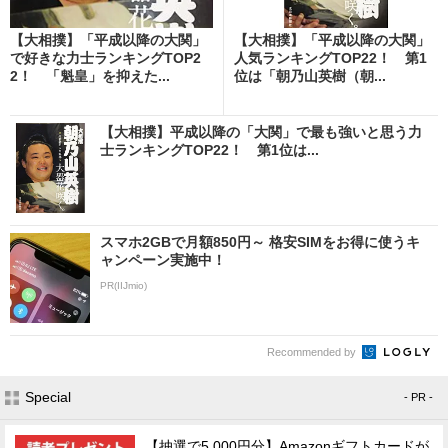
【大相撲】「平成以降の大関」
【大相撲】「平成以降の大関」
で好きな力士ランキングTOP2
人気ランキングTOP22！ 第1
2！ 「魁皇」を抑えた...
位は「朝乃山英樹（朝...
【大相撲】平成以降の「大関」で最も強いと思う力
士ランキングTOP22！ 第1位は...
スマホ2GBで月額850円～ 格安SIMをお得に使うキ
ャンペーン実施中！
PR(IIJmio)
Recommended by
Special
- PR -
【抽選で5,000円分】Amazonギフトカードが