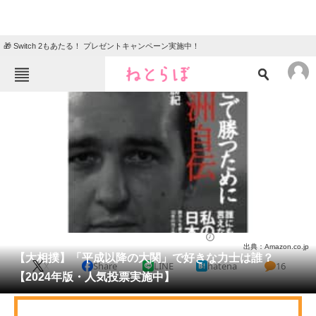
🎁 Switch 2もあたる！ プレゼントキャンペーン実施中！
ねとらぼメニュー
TOP
ニュース
エンタメ
クイズ
グルメ
地域
住まい
教育・育児
動物
リサーチ
スポーツ
2024/01/26 12:05（公開）
出典：Amazon.co.jp
会員記事
【大相撲】「平成以降の大関」で好きな力士は誰？
X
Share
LINE
hatena
16
【2024年版・人気投票実施中】
メディア
注目記事を集めた総合ページ