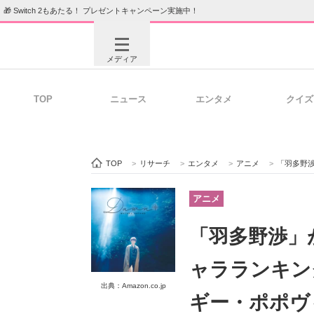
🎁 Switch 2もあたる！ プレゼントキャンペーン実施中！
メディア
TOP
ニュース
エンタメ
クイズ
注目記事を集めた総合ページ
ITの今
TOP
>
リサーチ
>
エンタメ
>
アニメ
>
「羽多野渉」が演じ
ビジネスと働き方のヒント
AI活用
アニメ
「羽多野渉」
ITエンジニア向け専門サイト
企業向けI
ャラランキン
出典：Amazon.co.jp
ギー・ポポヴィッ