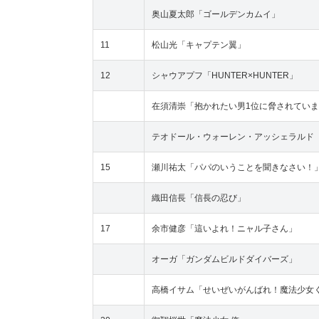
奥山夏太郎「ゴールデンカムイ」
11
松山光「キャプテン翼」
12
シャウアプフ「HUNTER×HUNTER」
在須清崇「抱かれたい男1位に脅されてい
テオドール・ウォーレン・アッシェラルド
15
瀬川祐太「パパのいうことを聞きなさい！
織田信長「信長の忍び」
17
余市健彦「這いよれ！ニャル子さん」
オーガ「ガンダムビルドダイバーズ」
高橋イサム「せいぜいがんばれ！魔法少女