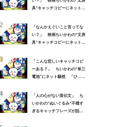
い？」 映画ちいかわの“文房
具”キャッチコピーにネット騒
然 「どこに置いてきた
2
の？！心ッ！！」「怖い怖い
「なんかえぐいこと言ってな
怖い怖い怖い怖い怖い」
い？」 映画ちいかわの“文房
具”キャッチコピーにネット騒
然 「どこに置いてきた
3
の？！心ッ！！」「怖い怖い
「こんな悲しいキャッチコピ
怖い怖い怖い怖い怖い」
ーある？」 ちいかわの“単三
電池”にネット騒然 「ひ…人
の心ない……」「闇の深いグ
4
ッズで震える」「いやあああ
「人の心がない宣伝文」 ち
あああああああ」
いかわの“ぬいぐるみ”不穏す
ぎるキャッチフレーズが話
題 「なんかとんでもないこ
と言ってない！？」「もう包