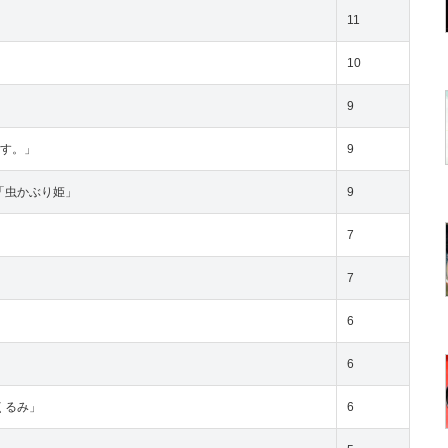
11
10
9
ます。」
9
「虫かぶり姫」
9
」
7
7
6
6
くるみ」
6