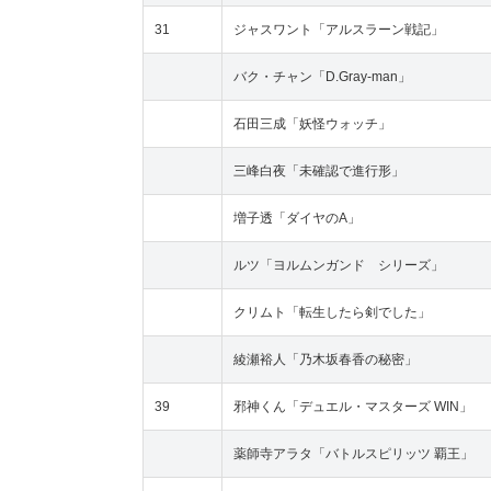
31
ジャスワント「アルスラーン戦記」
バク・チャン「D.Gray-man」
石田三成「妖怪ウォッチ」
三峰白夜「未確認で進行形」
増子透「ダイヤのA」
ルツ「ヨルムンガンド シリーズ」
クリムト「転生したら剣でした」
綾瀬裕人「乃木坂春香の秘密」
39
邪神くん「デュエル・マスターズ WIN」
薬師寺アラタ「バトルスピリッツ 覇王」