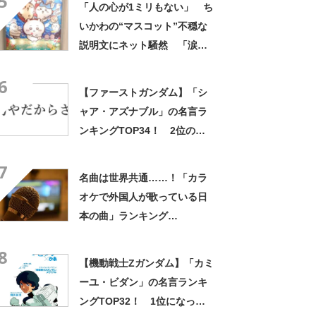
5
「人の心が1ミリもない」 ち
み隠さなくなってきたな」
いかわの“マスコット”不穏な
説明文にネット騒然 「涙し
か出ない」「HPが0になるわ
6
こんなん」「地獄か？」
【ファーストガンダム】「シ
ャア・アズナブル」の名言ラ
ンキングTOP34！ 2位の
「坊やだからさ」を上回る1位
7
は？
名曲は世界共通……！「カラ
オケで外国人が歌っている日
本の曲」ランキング
TOP30！ 第1位は「残酷な
8
天使のテーゼ」【2024年最新
【機動戦士Zガンダム】「カミ
調査結果】
ーユ・ビダン」の名言ランキ
ングTOP32！ 1位になった