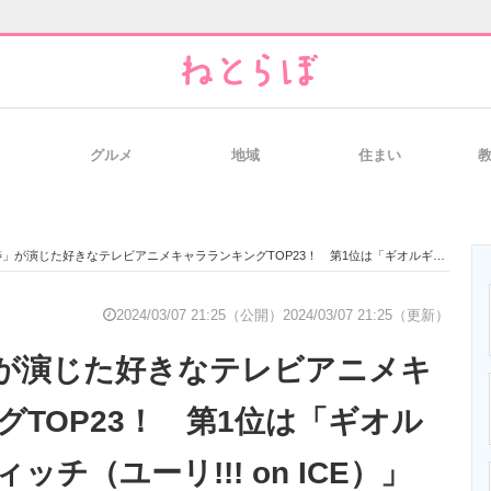
グルメ
地域
住まい
と未来を見通す
スマホと通信の最新トレンド
進化するPCとデ
た好きなテレビアニメキャラランキングTOP23！ 第1位は「ギオルギー・ポポヴィッチ（ユーリ!!! on ICE）」【2024年最新投票結果】
のいまが分かる
企業ITのトレンドを詳説
経営リーダーの
2024/03/07 21:25（公開）
2024/03/07 21:25（更新）
が演じた好きなテレビアニメキ
T製品の総合サイト
IT製品の技術・比較・事例
製造業のIT導入
グTOP23！ 第1位は「ギオル
チ（ユーリ!!! on ICE）」