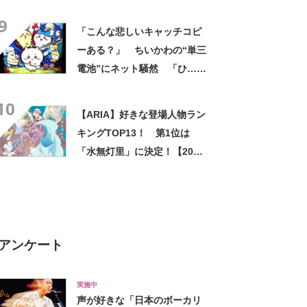
セリフわかる？【2021年投票
9
結果】
「こんな悲しいキャッチコピ
ーある？」 ちいかわの“単三
電池”にネット騒然 「ひ…人
の心ない……」「闇の深いグ
10
ッズで震える」「いやあああ
【ARIA】好きな登場人物ラン
あああああああ」
キングTOP13！ 第1位は
「水無灯里」に決定！【2021
年最新結果】
アンケート
実施中
声が好きな「日本のボーカリ