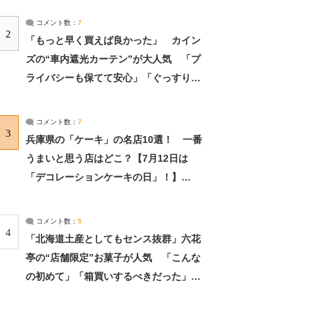
コメント数：
7
2
「もっと早く買えば良かった」 カイン
ズの“車内遮光カーテン”が大人気 「プ
ライバシーも保てて安心」「ぐっすり眠
れました」（2/2） | ライフ ねとらぼリ
サーチ：2ページ目
コメント数：
7
3
兵庫県の「ケーキ」の名店10選！ 一番
うまいと思う店はどこ？【7月12日は
「デコレーションケーキの日」！】
（2/4） | 兵庫県 ねとらぼリサーチ：2ペ
ージ目
コメント数：
5
4
「北海道土産としてもセンス抜群」六花
亭の“店舗限定”お菓子が人気 「こんな
の初めて」「箱買いするべきだった」
（1/2） | 北海道 ねとらぼリサーチ