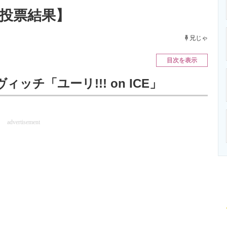
ニクス専門サイト
電子設計の基本と応用
エネルギーの専
新投票結果】
兄じゃ
目次を表示
ッチ「ユーリ!!! on ICE」
advertisement