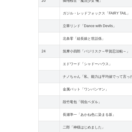
20
御翔桜世「魔法少女 俺」
ガジル・レッドフォックス「FAIRY TAIL」
立華リンド「Dance with Devils」
北条零「組長娘と世話係」
24
筑摩小四郎「バジリスク～甲賀忍法帖～」
エドワード「シャドーハウス」
ナノちゃん「私、能力は平均値でって言った
金属バット「ワンパンマン」
段竹竜包「弱虫ペダル」
長瀬準一「あかね色に染まる坂」
二郎「神様はじめました」