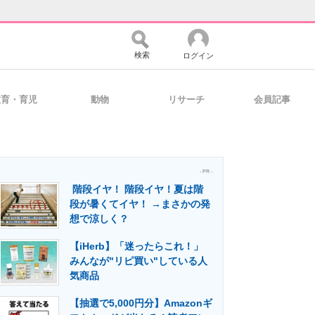
検索
ログイン
教育・育児
動物
リサーチ
会員記事
バイスの未来
好きが集まる 比べて選べる
- PR -
階段イヤ！ 階段イヤ！夏は階
コミュニティ
マーケ×ITの今がよく分かる
段が暑くてイヤ！ →まさかの発
想で涼しく？
【iHerb】「迷ったらこれ！」
・活用を支援
みんなが"リピ買い"している人
気商品
【抽選で5,000円分】Amazonギ