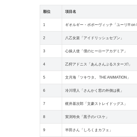
順位
項目名
1
ギオルギー・ポポーヴィッチ「ユーリ!!! on 
2
八乙女楽「アイドリッシュセブン」
3
心操人使「僕のヒーローアカデミア」
4
乙狩アドニス「あんさんぶるスターズ!」
5
文月海「ツキウタ。 THE ANIMATION」
6
冷川理人「さんかく窓の外側は夜」
7
梶井基次郎「文豪ストレイドッグス」
8
実渕玲央「黒子のバスケ」
9
半田さん「しろくまカフェ」