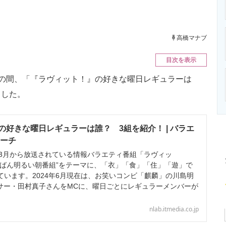
ニクス専門サイト
電子設計の基本と応用
エネルギーの専
高橋マナブ
目次を表示
3日の間、「『ラヴィット！』の好きな曜日レギュラーは
ました。
の好きな曜日レギュラーは誰？ 3組を紹介！ | バラエ
サーチ
年3月から放送されている情報バラエティ番組「ラヴィッ
ちばん明るい朝番組”をテーマに、「衣」「食」「住」「遊」で
ています。2024年6月現在は、お笑いコンビ「麒麟」の川島明
ンサー・田村真子さんをMCに、曜日ごとにレギュラーメンバーが
nlab.itmedia.co.jp