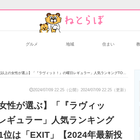
グルメ
地域
住まい
と未来を見通す
スマホと通信の最新トレンド
進化するPCとデ
以上の女性が選ぶ】「『ラヴィット！』の曜日レギュラー」人気ランキングTOP26！ 第1位は「EXIT」【2024年最新投票結果】
のいまが分かる
企業ITのトレンドを詳説
経営リーダーの
2024/07/09 22:25（公開）
2024/07/09 22:25（更新）
の女性が選ぶ】「『ラヴィッ
T製品の総合サイト
IT製品の技術・比較・事例
製造業のIT導入
レギュラー」人気ランキング
1位は「EXIT」【2024年最新投