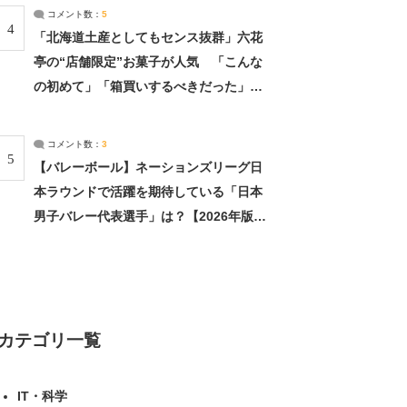
ージ目
コメント数：
5
4
「北海道土産としてもセンス抜群」六花
亭の“店舗限定”お菓子が人気 「こんな
の初めて」「箱買いするべきだった」
（1/2） | 北海道 ねとらぼリサーチ
コメント数：
3
5
【バレーボール】ネーションズリーグ日
本ラウンドで活躍を期待している「日本
男子バレー代表選手」は？【2026年版・
人気投票実施中】（投票結果） | スポー
ツ ねとらぼリサーチ
カテゴリ一覧
IT・科学