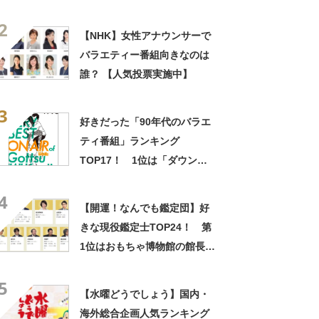
定！【2022年最新投票結果】
2
【NHK】女性アナウンサーで
バラエティー番組向きなのは
誰？ 【人気投票実施中】
3
好きだった「90年代のバラエ
ティ番組」ランキング
TOP17！ 1位は「ダウンタ
ウンのごっつええ感じ」
4
【2023年最新投票結果】
【開運！なんでも鑑定団】好
きな現役鑑定士TOP24！ 第
1位はおもちゃ博物館の館長
「北原照久」さん 【2021年
5
最新投票結果】
【水曜どうでしょう】国内・
海外総合企画人気ランキング