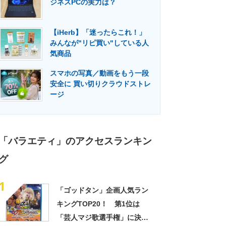
ジネスPCの実力は？
門メディア
建設×テクノロジーの最前線
【iHerb】「迷ったらこれ！」
みんなが"リピ買い"している人
気商品
スマホの写真／動画をもう一段
安全に 買い切りクラウドストレ
ージ
「バラエティ」のアクセスランキン
グ
1
「ゴッドタン」企画人気ラン
キングTOP20！ 第1位は
「芸人マジ歌選手権」に決