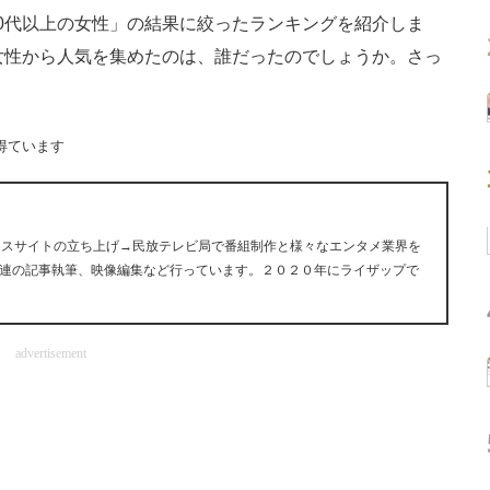
0代以上の女性」の結果に絞ったランキングを紹介しま
女性から人気を集めたのは、誰だったのでしょうか。さっ
得ています
ュースサイトの立ち上げ→民放テレビ局で番組制作と様々なエンタメ業界を
連の記事執筆、映像編集など行っています。２０２０年にライザップで
advertisement