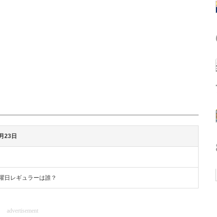
6月23日
曜日レギュラーは誰？
advertisement