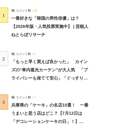
コメント数：
21
1
一番好きな「韓国の男性俳優」は？
【2026年版・人気投票実施中】 | 芸能人
ねとらぼリサーチ
コメント数：
7
2
「もっと早く買えば良かった」 カイン
ズの“車内遮光カーテン”が大人気 「プ
ライバシーも保てて安心」「ぐっすり眠
れました」（2/2） | ライフ ねとらぼリ
サーチ：2ページ目
コメント数：
7
3
兵庫県の「ケーキ」の名店10選！ 一番
うまいと思う店はどこ？【7月12日は
「デコレーションケーキの日」！】
（2/4） | 兵庫県 ねとらぼリサーチ：2ペ