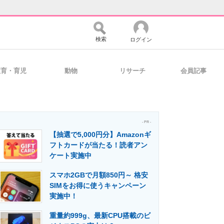
検索
ログイン
教育・育児
動物
リサーチ
会員記事
バイスの未来
好きが集まる 比べて選べる
- PR -
【抽選で5,000円分】Amazonギ
コミュニティ
マーケ×ITの今がよく分かる
フトカードが当たる！読者アン
ケート実施中
スマホ2GBで月額850円～ 格安
・活用を支援
SIMをお得に使うキャンペーン
実施中！
重量約999g、最新CPU搭載のビ