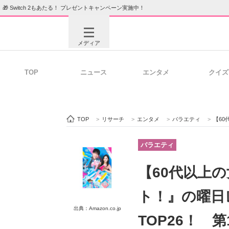
🎁 Switch 2もあたる！ プレゼントキャンペーン実施中！
メディア
TOP
ニュース
エンタメ
クイズ
注目記事を集めた総合ページ
ITの今
TOP
>
リサーチ
>
エンタメ
>
バラエティ
>
【60代
ビジネスと働き方のヒント
AI活用
バラエティ
【60代以上
ITエンジニア向け専門サイト
企業向けI
ト！』の曜日
出典：Amazon.co.jp
TOP26！ 第