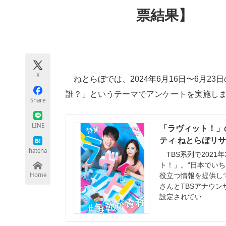
モノづくり技術者専門サイト
エレクトロ
票結果】
ちょっと気になるネットの話題
X
ねとらぼでは、2024年6月16日〜6月2
誰？」というテーマでアンケートを実施し
Share
LINE
「ラヴィット！」
ティ ねとらぼリ
hatena
TBS系列で2021
ト！」。“日本でい
Home
役立つ情報を提供し
さんとTBSアナウ
設定されてい…