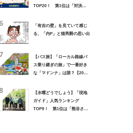
TOP20！ 第1位は「対決列
島 ～甘いもの国盗り物語～」
6
に決定！
「有吉の壁」を見ていて感じ
る、「内P」と猫男爵の思い出
7
【バス旅】「ローカル路線バ
ス乗り継ぎの旅」で一番好き
な「マドンナ」は誰？【2022
年版・人気投票実施中】
8
【水曜どうでしょう】「現地
ガイド」人気ランキング
TOP9！ 第1位は「熊谷さ
ん」に決定！【2022年最新投
票結果】