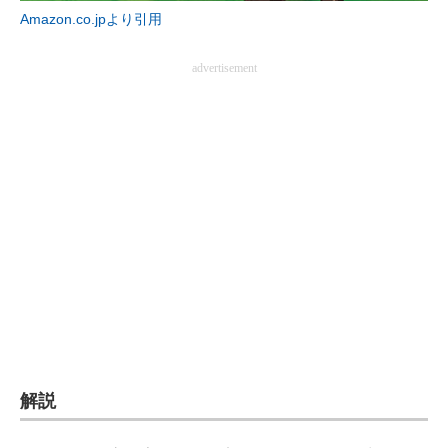
Amazon.co.jpより引用
企業向けIT製品の総合サイト
IT製品の技術・比較・事例
advertisement
製造業のIT導入・活用を支援
モノづくり技術者専門サイト
エレクトロニクス専門サイト
電子設計の基本と応用
エネルギーの専門メディア
建設×テクノロジーの最前線
ちょっと気になるネットの話題
解説