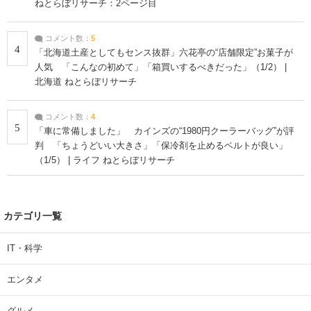
ねとらぼリサーチ：2ページ目
コメント数：
5
4
「北海道土産としてもセンス抜群」六花亭の“店舗限定”お菓子が
人気 「こんなの初めて」「箱買いするべきだった」（1/2） |
北海道 ねとらぼリサーチ
コメント数：
4
5
「車に常備しました」 カインズの“1980円クーラーバッグ”が評
判 「ちょうどいい大きさ」「保冷剤を止めるベルトが良い」
（1/5） | ライフ ねとらぼリサーチ
カテゴリ一覧
IT・科学
エンタメ
グルメ