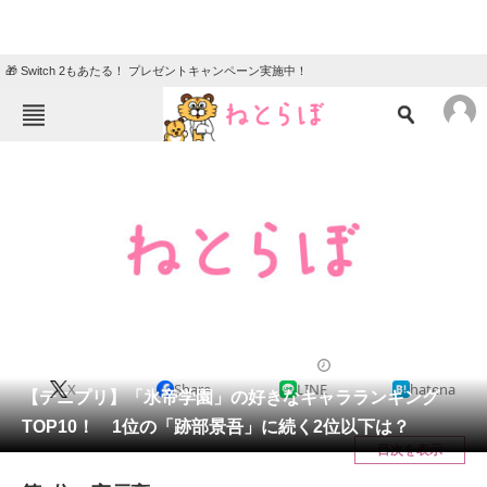
🎁 Switch 2もあたる！ プレゼントキャンペーン実施中！
ねとらぼメニュー
TOP
ニュース
エンタメ
クイズ
グルメ
地域
住まい
教育・育児
動物
リサーチ
漫画
2021/10/04 11:50（公開）
X
Share
LINE
hatena
会員記事
【テニプリ】「氷帝学園」の好きなキャラランキング
TOP10！ 1位の「跡部景吾」に続く2位以下は？
メディア
目次を表示
注目記事を集めた総合ページ