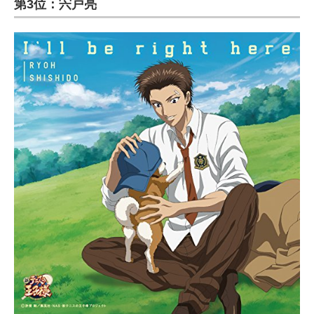
第3位：宍戸亮
ITの今と未来を見通す
スマホと通信の最新トレンド
進化するPCとデバイスの未来
好きが集まる 比べて選べる
ビジネスと働き方のヒント
AI活用のいまが分かる
企業ITのトレンドを詳説
経営リーダーのコミュニティ
マーケ×ITの今がよく分かる
ITエンジニア向け専門サイト