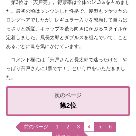
第3位は「宍戸亮」。得票率は全体の14.3％を占めまし
た。最初の頃はツンツンした性格で、髪型もツヤツヤの
ロングヘアでしたが、レギュラー入りを懇願して自らば
っさりと断髪。キャップを後ろ向きにかぶるスタイルが
定着しました。鳳長太郎とダブルスを組んでいて、こと
あるごとに鳳を気にかけています。
コメント欄には「宍戸さんと長太郎で迷ったけど、や
っぱり宍戸さんに1票です！」という声をいただきまし
た。
第2位
前のページ
1
2
3
4
5
6