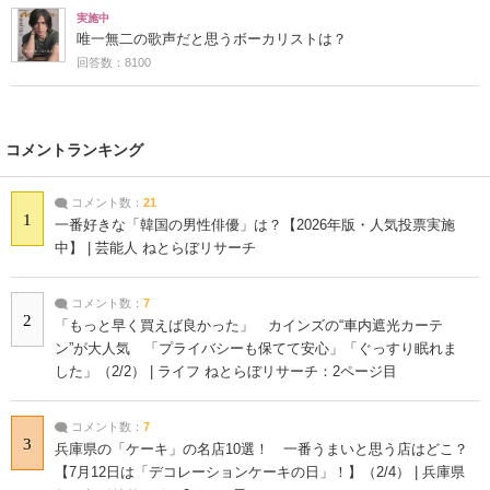
実施中
唯一無二の歌声だと思うボーカリストは？
回答数：8100
コメントランキング
コメント数：
21
1
一番好きな「韓国の男性俳優」は？【2026年版・人気投票実施
中】 | 芸能人 ねとらぼリサーチ
コメント数：
7
2
「もっと早く買えば良かった」 カインズの“車内遮光カーテ
ン”が大人気 「プライバシーも保てて安心」「ぐっすり眠れま
した」（2/2） | ライフ ねとらぼリサーチ：2ページ目
コメント数：
7
3
兵庫県の「ケーキ」の名店10選！ 一番うまいと思う店はどこ？
【7月12日は「デコレーションケーキの日」！】（2/4） | 兵庫県