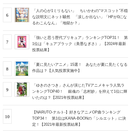
い」
「人の心が1ミリもない」 ちいかわの“マスコット”不穏
6
な説明文にネット騒然 「涙しか出ない」「HPが0にな
るわこんなん」「地獄か？」
「強いと思う歴代プリキュア」ランキングTOP31！ 第
7
1位は「キュアブラック（美墨なぎさ）」【2024年最新
投票結果】
「夏に見たいアニメ」15選！ あなたが夏に見たくなる
8
作品は？【人気投票実施中】
「ゆきのさつき」さんが演じたTVアニメキャラ人気ラ
9
ンキングTOP40！ 銀魂の「志村妙」を抑えて1位に輝
いたのは？【2021年投票結果】
【NARUTO-ナルト-】好きなアニメOP曲ランキング
10
TOP34！ 第1位はKANA-BOONの「シルエット」に決
定！【2021年最新投票結果】