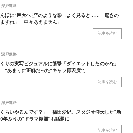
ニクス専門サイト
電子設計の基本と応用
エネルギーの専
深戸進路
んぼに“巨大ヘビ”のような影→よく見ると…… 驚きの
ますね」「中々あえません」
記事を読む
深戸進路
くりの実写ビジュアルに衝撃「ダイエットしたのかな」
 “あまりに正解だった”キャラ再現度で……
記事を読む
深戸進路
くらいやるんです？」 福田沙紀、スタジオ仰天した“新
10年ぶりの“ドラマ復帰”も話題に
記事を読む