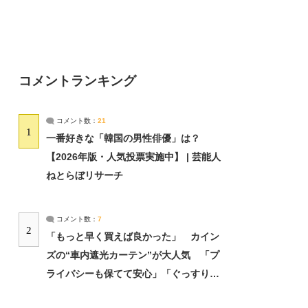
コメントランキング
コメント数：
21
1
一番好きな「韓国の男性俳優」は？
【2026年版・人気投票実施中】 | 芸能人
ねとらぼリサーチ
コメント数：
7
2
「もっと早く買えば良かった」 カイン
ズの“車内遮光カーテン”が大人気 「プ
ライバシーも保てて安心」「ぐっすり眠
れました」（2/2） | ライフ ねとらぼリ