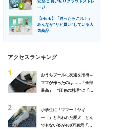
安全に 買い切りクラウドストレ
門メディア
建設×テクノロジーの最前線
ージ
【iHerb】「迷ったらこれ！」
みんなが"リピ買い"している人
気商品
アクセスランキング
1
おうちプールに友達を招待→
ママが作ったのは……「全部
最高」 “圧巻の料理”に「う
っひょ～！」「勝手におっじ
2
ゃまっしまーーす！」
小学生に「ママー！ヤギ
ー！」と言われた愛犬→とん
でもない姿が480万表示「ど