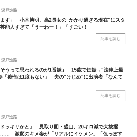
深戸進路
ます」 小木博明、高2長女の“かかり過ぎる現在”にスタ
芸能人すぎて「うーわー！」「すごい！」
記事を読む
深戸進路
そうって思われるのが1番嫌」 15歳で妊娠→“法律上最
妻「後悔は1度もない」 夫の“けじめ”に出演者「なんて
記事を読む
深戸進路
ドッキリかと」 見取り図・盛山、20キロ減で大抜擢
”…… 激変のキメ姿が「リアルにイケメン」「色っぽす