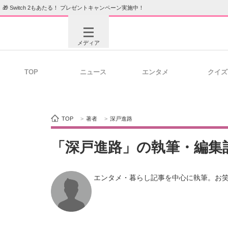
🎁 Switch 2もあたる！ プレゼントキャンペーン実施中！
メディア
TOP
ニュース
エンタメ
クイズ
注目記事を集めた総合ページ
ITの今
TOP
>
著者
>
深戸進路
ビジネスと働き方のヒント
AI活用
「深戸進路」の執筆・編集
 エンタメ・暮らし記事を中心に執筆。お
ITエンジニア向け専門サイト
企業向けI