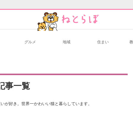
グルメ
地域
住まい
と未来を見通す
スマホと通信の最新トレンド
進化するPCとデ
のいまが分かる
企業ITのトレンドを詳説
経営リーダーの
記事一覧
笑いが好き。世界一かわいい猫と暮らしています。 
T製品の総合サイト
IT製品の技術・比較・事例
製造業のIT導入