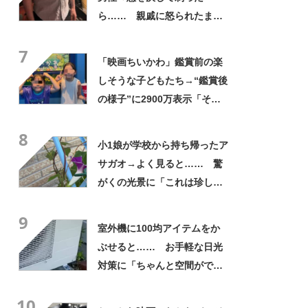
ら…… 親戚に怒られたまさ
かの理由に「えぇwwwそんな
7
ぁ」「どんまいです」
「映画ちいかわ」鑑賞前の楽
しそうな子どもたち→“鑑賞後
の様子”に2900万表示「そう
なるわなw」「分かるよ」
8
「いったい何が」
小1娘が学校から持ち帰ったア
サガオ→よく見ると…… 驚
がくの光景に「これは珍し
い！」「え、めっちゃおしゃ
9
れ」
室外機に100均アイテムをか
ぶせると…… お手軽な日光
対策に「ちゃんと空間ができ
てグー」「これで楽します」
10