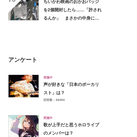
ちいかわ映画のおかおバッジ
を2個開封したら……「許され
るんか」 まさかの中身に
「そんなことある!?」「大当
たりだ……な！」
アンケート
実施中
声が好きな「日本のボーカリ
スト」は？
回答数：49484
実施中
歌が上手だと思うホロライブ
のメンバーは？