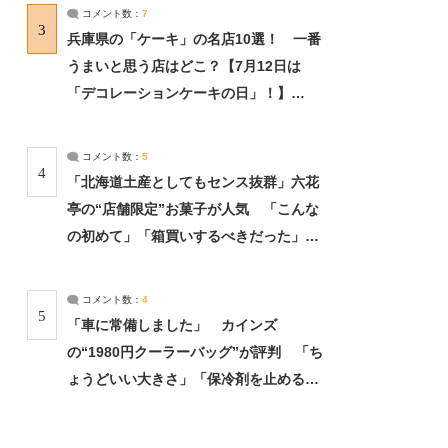
サーチ：2ページ目
コメント数：
7
3
兵庫県の「ケーキ」の名店10選！ 一番
うまいと思う店はどこ？【7月12日は
「デコレーションケーキの日」！】
（2/4） | 兵庫県 ねとらぼリサーチ：2ペ
ージ目
コメント数：
5
4
「北海道土産としてもセンス抜群」六花
亭の“店舗限定”お菓子が人気 「こんな
の初めて」「箱買いするべきだった」
（1/2） | 北海道 ねとらぼリサーチ
コメント数：
4
5
「車に常備しました」 カインズ
の“1980円クーラーバッグ”が評判 「ち
ょうどいい大きさ」「保冷剤を止めるベ
ルトが良い」（1/5） | ライフ ねとらぼ
リサーチ