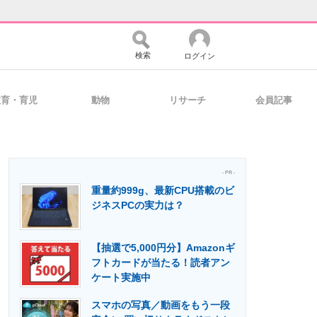
検索
ログイン
教育・育児
動物
リサーチ
会員記事
バイスの未来
好きが集まる 比べて選べる
- PR -
重量約999g、最新CPU搭載のビ
コミュニティ
マーケ×ITの今がよく分かる
ジネスPCの実力は？
【抽選で5,000円分】Amazonギ
・活用を支援
フトカードが当たる！読者アン
ケート実施中
スマホの写真／動画をもう一段