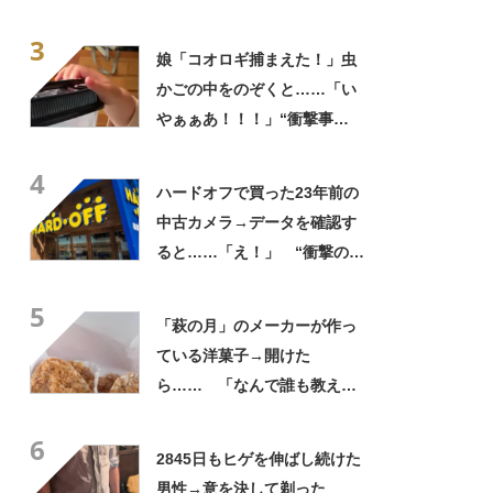
う見ても犬ですけど？って顔
3
してる」「ストレス消え去っ
娘「コオロギ捕まえた！」虫
た」
かごの中をのぞくと……「い
やぁぁあ！！！」“衝撃事
実”が160万再生「知らぬが
4
仏」
ハードオフで買った23年前の
中古カメラ→データを確認す
ると……「え！」 “衝撃の中
身”に「そんなことあるのか」
5
「ドラマのような展開」
「萩の月」のメーカーが作っ
ている洋菓子→開けた
ら…… 「なんで誰も教えて
くれなかったんだ」驚きの中
6
身に「バレたか」「えっ食べ
2845日もヒゲを伸ばし続けた
たい」
男性→意を決して剃った