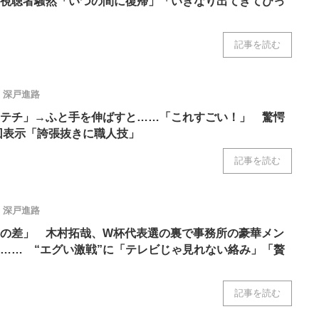
視聴者騒然「いつの間に復帰」「いきなり出てきてびっ
記事を読む
深戸進路
テチ」→ふと手を伸ばすと……「これすごい！」 驚愕
万回表示「誇張抜きに職人技」
記事を読む
深戸進路
の差」 木村拓哉、W杯代表選の裏で事務所の豪華メン
…… “エグい激戦”に「テレビじゃ見れない絡み」「贅
記事を読む