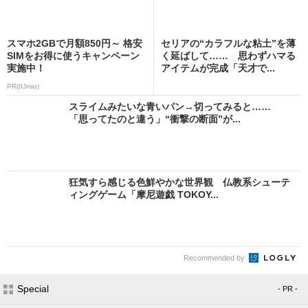
スマホ2GBで月額850円～ 格安
セリアの“カラフルな粘土”を薄
SIMをお得に使うキャンペーン
く延ばして…… 思わずハマる
実施中！
アイテムが完成「天才で...
PR(IIJmio)
スライムみたいな青いパン→切ってみると……
「思ってたのと違う」“衝撃の断面”が...
狂気すら感じる色鮮やかな世界観 仏教系シューテ
ィングゲーム「摩尼遊戯 TOKOY...
Recommended by
Special
- PR -