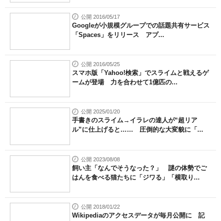
公開 2016/05/17
Googleが小規模グループでの話題共有サービス
「Spaces」をリリース アプ...
公開 2016/05/25
スマホ版「Yahoo!検索」でスライムと戦えるゲ
ームが登場 力を合わせて1億匹の...
公開 2025/01/20
手書きのスライム→イラレの達人が“超リア
ル”に仕上げると…… 圧倒的な大変貌に「...
公開 2023/08/08
飼い主「なんでそうなった？」 謎の体勢でご
はんを食べる猫たちに「ジワる」「横取り...
公開 2018/01/22
Wikipediaのアクセスデータが毎月公開に 記