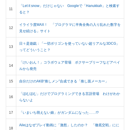
「Let it snow」だけじゃない Googleで「Hanukkah」と検索す
11
ると？
イライラ度MAX！ 「プログラマに半角全角の入り乱れた数字を
12
見せ続ける」サイト
日々是遊戯：「一切ポリゴンを使っていない超リアルな3DCG」
13
ってどういうこと？
「けいおん！」コラボウェア登場 ボクサーブリーフなどアベイ
14
ルから発売
15
自分だけのAKB“推しメン”合成できる「推し面メーカー」
「ほむほむ」だけでプログラミングできる言語登場 わけがわか
16
らないよ
17
「いまいち萌えない娘」がガンダムになった……!?
Aileはなぜプレイ動画に「激怒」したのか？ 「徹底交戦」にに
18