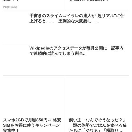
PR(IIJmio)
手書きのスライム→イラレの達人が“超リアル”に仕
上げると…… 圧倒的な大変貌に「...
Wikipediaのアクセスデータが毎月公開に 記事内
で連鎖的に読んでしまう割合...
スマホ2GBで月額850円～ 格安
飼い主「なんでそうなった？」
SIMをお得に使うキャンペーン
謎の体勢でごはんを食べる猫
実施中！
たちに「ジワる」「横取り...