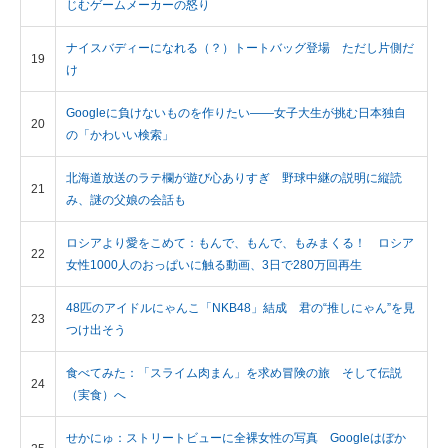
じむゲームメーカーの怒り
ナイスバディーになれる（？）トートバッグ登場 ただし片側だ
19
け
Googleに負けないものを作りたい――女子大生が挑む日本独自
20
の「かわいい検索」
北海道放送のラテ欄が遊び心ありすぎ 野球中継の説明に縦読
21
み、謎の父娘の会話も
ロシアより愛をこめて：もんで、もんで、もみまくる！ ロシア
22
女性1000人のおっぱいに触る動画、3日で280万回再生
48匹のアイドルにゃんこ「NKB48」結成 君の“推しにゃん”を見
23
つけ出そう
食べてみた：「スライム肉まん」を求め冒険の旅 そして伝説
24
（実食）へ
せかにゅ：ストリートビューに全裸女性の写真 Googleはぼか