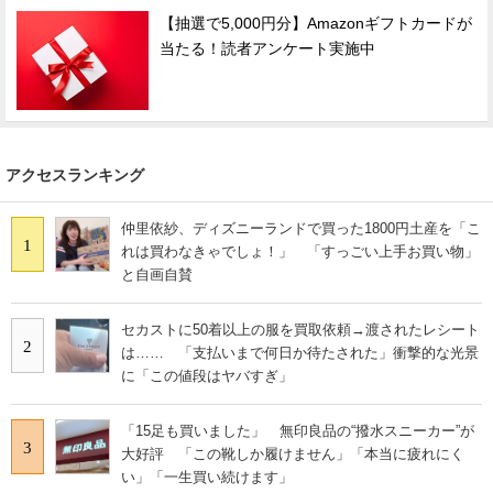
【抽選で5,000円分】Amazonギフトカードが
当たる！読者アンケート実施中
アクセスランキング
仲里依紗、ディズニーランドで買った1800円土産を「こ
1
れは買わなきゃでしょ！」 「すっごい上手お買い物」
と自画自賛
セカストに50着以上の服を買取依頼→渡されたレシート
2
は…… 「支払いまで何日か待たされた」衝撃的な光景
に「この値段はヤバすぎ」
「15足も買いました」 無印良品の“撥水スニーカー”が
3
大好評 「この靴しか履けません」「本当に疲れにく
い」「一生買い続けます」