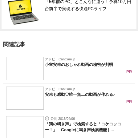
「5年前のPC」とこんなに違う！予算10万円
台前半で実現する快適PCライフ
関連記事
アドビ｜CanCam.jp
小室安未のおしゃれ動画の秘密が判明
PR
アドビ｜CanCam.jp
安未も感動♡唯一無二の動画が作れる♪
PR
公開 2016/04/06
「鶏の鳴き声」で検索すると「コケコッコ
ー！」 Googleに鳴き声検索機能 | ...