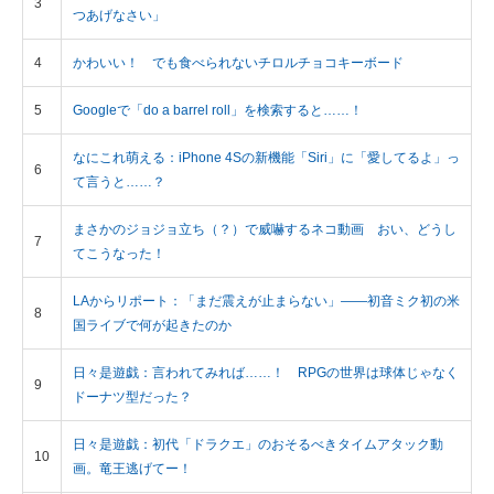
3
つあげなさい」
企業向けIT製品の総合サイト
4
かわいい！ でも食べられないチロルチョコキーボード
IT製品の技術・比較・事例
5
Googleで「do a barrel roll」を検索すると……！
製造業のIT導入・活用を支援
なにこれ萌える：iPhone 4Sの新機能「Siri」に「愛してるよ」っ
モノづくり技術者専門サイト
6
て言うと……？
エレクトロニクス専門サイト
まさかのジョジョ立ち（？）で威嚇するネコ動画 おい、どうし
7
てこうなった！
電子設計の基本と応用
LAからリポート：「まだ震えが止まらない」――初音ミク初の米
エネルギーの専門メディア
8
国ライブで何が起きたのか
建設×テクノロジーの最前線
日々是遊戯：言われてみれば……！ RPGの世界は球体じゃなく
9
ドーナツ型だった？
ちょっと気になるネットの話題
日々是遊戯：初代「ドラクエ」のおそるべきタイムアタック動
10
画。竜王逃げてー！