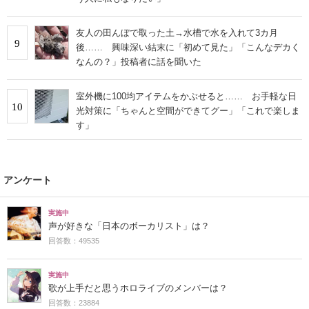
友人の田んぼで取った土→水槽で水を入れて3カ月
9
後…… 興味深い結末に「初めて見た」「こんなデカく
なんの？」投稿者に話を聞いた
室外機に100均アイテムをかぶせると…… お手軽な日
10
光対策に「ちゃんと空間ができてグー」「これで楽しま
す」
アンケート
実施中
声が好きな「日本のボーカリスト」は？
回答数：49535
実施中
歌が上手だと思うホロライブのメンバーは？
回答数：23884