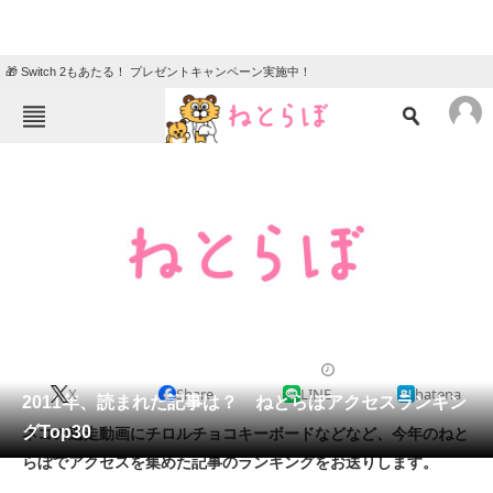
🎁 Switch 2もあたる！ プレゼントキャンペーン実施中！
ねとらぼメニュー
TOP
ニュース
エンタメ
クイズ
グルメ
地域
住まい
教育・育児
動物
リサーチ
2011/12/28 11:16（公開）
X
Share
LINE
hatena
会員記事
2011年、読まれた記事は？ ねとらぼアクセスランキン
グTop30
ネコの逃走動画にチロルチョコキーボードなどなど、今年のねと
メディア
らぼでアクセスを集めた記事のランキングをお送りします。
注目記事を集めた総合ページ