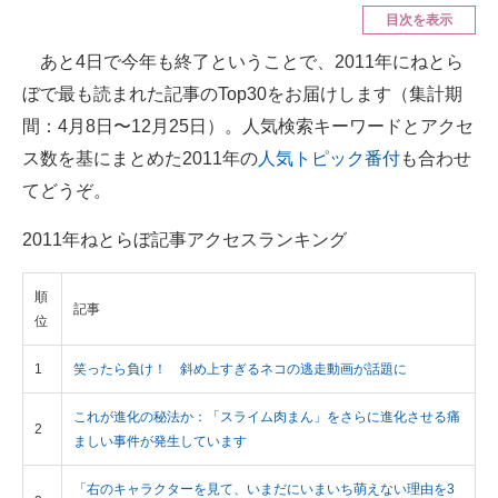
目次を表示
ITの今と未来を見通す
あと4日で今年も終了ということで、2011年にねとら
ぼで最も読まれた記事のTop30をお届けします（集計期
スマホと通信の最新トレンド
間：4月8日〜12月25日）。人気検索キーワードとアクセ
進化するPCとデバイスの未来
ス数を基にまとめた2011年の
人気トピック番付
も合わせ
てどうぞ。
好きが集まる 比べて選べる
ビジネスと働き方のヒント
2011年ねとらぼ記事アクセスランキング
AI活用のいまが分かる
順
記事
位
企業ITのトレンドを詳説
1
笑ったら負け！ 斜め上すぎるネコの逃走動画が話題に
経営リーダーのコミュニティ
これが進化の秘法か：「スライム肉まん」をさらに進化させる痛
マーケ×ITの今がよく分かる
2
ましい事件が発生しています
ITエンジニア向け専門サイト
「右のキャラクターを見て、いまだにいまいち萌えない理由を3