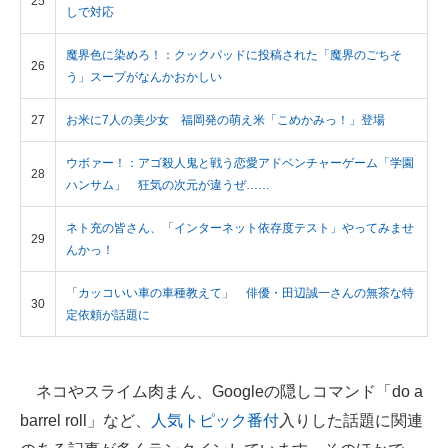
25
しで対応
魔界色に染めろ！：クックパッドに投稿された「魔界のごちそ
26
う」スープがなんかおかしい
27
お米に7人の美少女 福岡発の萌え米「こめかみっ！」登場
ウボァー！：アゴ殺人鬼と戦う恋愛アドベンチャーゲーム「学園
28
ハンサム」 狂気の次元が違うぜ……
ネト充の皆さん、「インターネット依存度テスト」やってみませ
29
んかっ！
「カッコいい車の車種教えて」 俳優・田辺誠一さんの無茶な特
30
定依頼が話題に
ネコやスライム肉まん、Googleの隠しコマンド「do a
barrel roll」など、
人気トピック番付
入りした話題に関連