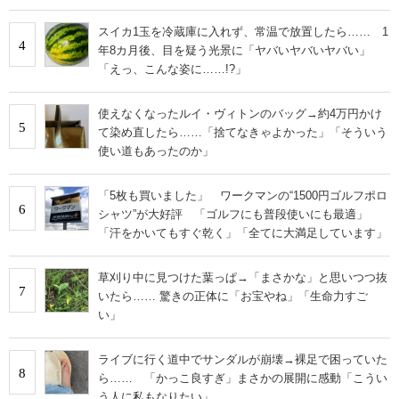
スイカ1玉を冷蔵庫に入れず、常温で放置したら…… 1
4
年8カ月後、目を疑う光景に「ヤバいヤバいヤバい」
「えっ、こんな姿に……!?」
使えなくなったルイ・ヴィトンのバッグ→約4万円かけ
5
て染め直したら……「捨てなきゃよかった」「そういう
使い道もあったのか」
「5枚も買いました」 ワークマンの“1500円ゴルフポロ
6
シャツ”が大好評 「ゴルフにも普段使いにも最適」
「汗をかいてもすぐ乾く」「全てに大満足しています」
草刈り中に見つけた葉っぱ→「まさかな」と思いつつ抜
7
いたら…… 驚きの正体に「お宝やね」「生命力すご
い」
ライブに行く道中でサンダルが崩壊→裸足で困っていた
8
ら…… 「かっこ良すぎ」まさかの展開に感動「こうい
う人に私もなりたい」