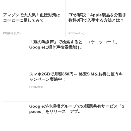
アマゾンで大人気！血圧対策は
FPが解説！Apple製品を分割手
コーヒーに足してみて
数料0円で入手する方法とは？
PR(森永乳業)
PR(Fav-Log)
「鶏の鳴き声」で検索すると「コケコッコー！」
Googleに鳴き声検索機能 | ...
スマホ2GBで月額850円～ 格安SIMをお得に使うキ
ャンペーン実施中！
PR(IIJmio)
Googleが小規模グループでの話題共有サービス「S
paces」をリリース アプ...