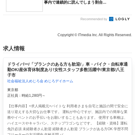
事内で連鎖的に読んでしまう割合...
Recommended by
Copyright © ITmedia Inc. All Rights Reserved.
求人情報
ドライバー/「ブランクのある方も歓迎/」車・バイク・自転車通
勤OK/産休育休制度あり!女性スタッフ多数活躍中/東京都/八王
子市
社会福祉法人めじろ会 めじろデイホーム
東京都
正社員：時給1,280円～
【仕事内容】<求人掲載元>バイトな 利用者さまを自宅と施設の間で安全に
送り迎えする大切なお仕事です。 運転が中心ですが、施設内での簡単な業
務やイベントのお手伝いをお願いすることもあります。 使用する車種は、
ハイエースやキャラバン、ステップワゴンなどです。 【経験・資格】運転
免許必須 未経験者さん歓迎 経験者さん歓迎 ブランクがある方OK 学歴不問
フリーターの方活躍中 年齢不問 パ...