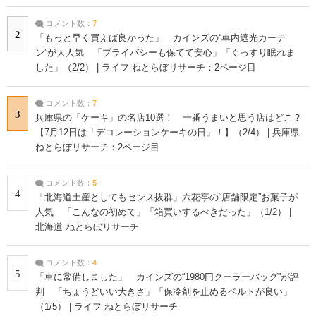
コメント数：
7
2
「もっと早く買えば良かった」 カインズの“車内遮光カーテ
ン”が大人気 「プライバシーも保てて安心」「ぐっすり眠れま
した」（2/2） | ライフ ねとらぼリサーチ：2ページ目
コメント数：
7
3
兵庫県の「ケーキ」の名店10選！ 一番うまいと思う店はどこ？
【7月12日は「デコレーションケーキの日」！】（2/4） | 兵庫県
ねとらぼリサーチ：2ページ目
コメント数：
5
4
「北海道土産としてもセンス抜群」六花亭の“店舗限定”お菓子が
人気 「こんなの初めて」「箱買いするべきだった」（1/2） |
北海道 ねとらぼリサーチ
コメント数：
4
5
「車に常備しました」 カインズの“1980円クーラーバッグ”が評
判 「ちょうどいい大きさ」「保冷剤を止めるベルトが良い」
（1/5） | ライフ ねとらぼリサーチ