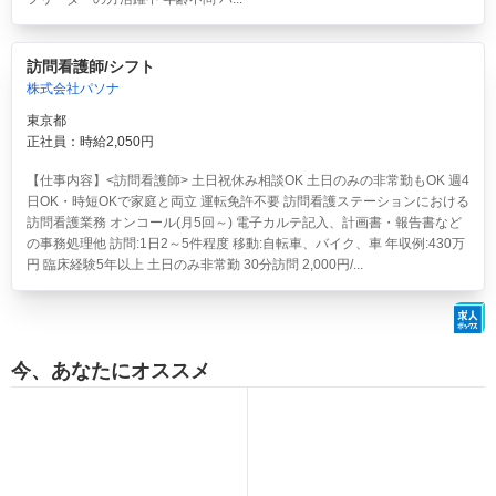
訪問看護師/シフト
株式会社パソナ
東京都
正社員：時給2,050円
【仕事内容】<訪問看護師> 土日祝休み相談OK 土日のみの非常勤もOK 週4
日OK・時短OKで家庭と両立 運転免許不要 訪問看護ステーションにおける
訪問看護業務 オンコール(月5回～) 電子カルテ記入、計画書・報告書など
の事務処理他 訪問:1日2～5件程度 移動:自転車、バイク、車 年収例:430万
円 臨床経験5年以上 土日のみ非常勤 30分訪問 2,000円/...
今、あなたにオススメ