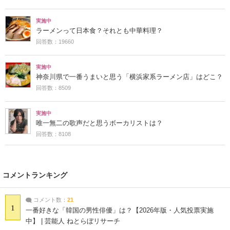
実施中
ラーメンって日本食？それとも中華料理？
回答数：19660
実施中
神奈川県で一番うまいと思う「横浜家系ラーメン店」はどこ？
回答数：8509
実施中
唯一無二の歌声だと思うボーカリストは？
回答数：8108
コメントランキング
コメント数：
21
1
一番好きな「韓国の男性俳優」は？【2026年版・人気投票実施
中】 | 芸能人 ねとらぼリサーチ