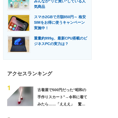
みんなが"リピ買い"している人
門メディア
建設×テクノロジーの最前線
気商品
スマホ2GBで月額850円～ 格安
SIMをお得に使うキャンペーン
実施中！
重量約999g、最新CPU搭載のビ
ジネスPCの実力は？
アクセスランキング
1
古着屋で500円だった“昭和の
手作りスカート”→令和に着て
みたら……「えええ」 驚き
の姿に「探し回ってもなかな