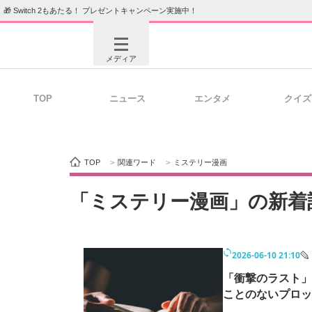
🎁 Switch 2もあたる！ プレゼントキャンペーン実施中！
メディア
TOP
ニュース
エンタメ
クイズ
注目記事を集めた総合ページ
ITの今
TOP
>
関連ワード
>
ミステリー漫画
ビジネスと働き方のヒント
AI活用
「ミステリー漫画」の新着
2026-06-10 21:10
ITエンジニア向け専門サイト
企業向けI
「衝撃のラスト」
ことのないプロッ