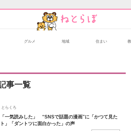
グルメ
地域
住まい
と未来を見通す
スマホと通信の最新トレンド
進化するPCとデ
のいまが分かる
企業ITのトレンドを詳説
経営リーダーの
記事一覧
とらくろ
T製品の総合サイト
IT製品の技術・比較・事例
製造業のIT導入
「一気読みした」 “SNSで話題の漫画”に「かつて見た
ト」「ダントツに面白かった」の声