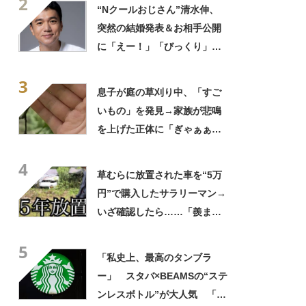
2
か出ない」
“Nクールおじさん”清水伸、
突然の結婚発表＆お相手公開
に「えー！」「びっくり」
「かわいい奥様」
3
息子が庭の草刈り中、「すご
いもの」を発見→家族が悲鳴
を上げた正体に「ぎゃぁぁぁ
ぁぁぁ!!」「こんなに大きい
4
のは初めて」
草むらに放置された車を“5万
円”で購入したサラリーマン→
いざ確認したら……「羨まし
い」「是非譲っていただきた
5
い（笑）」
「私史上、最高のタンブラ
ー」 スタバ×BEAMSの“ステ
ンレスボトル”が大人気 「氷