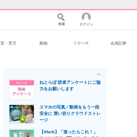
検索
ログイン
教育・育児
動物
リサーチ
会員記事
バイスの未来
好きが集まる 比べて選べる
- PR -
ねとらぼ 読者アンケートにご協
コミュニティ
マーケ×ITの今がよく分かる
力をお願いします
スマホの写真／動画をもう一段
・活用を支援
安全に 買い切りクラウドストレ
ージ
【iHerb】「迷ったらこれ！」