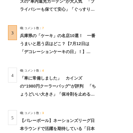
ズの“車内遮光カーテン”が大人気 「プ
ライバシーも保てて安心」「ぐっすり眠
れました」（2/2） | ライフ ねとらぼリ
サーチ：2ページ目
コメント数：
7
3
兵庫県の「ケーキ」の名店10選！ 一番
うまいと思う店はどこ？【7月12日は
「デコレーションケーキの日」！】
（2/4） | 兵庫県 ねとらぼリサーチ：2ペ
ージ目
コメント数：
4
4
「車に常備しました」 カインズ
の“1980円クーラーバッグ”が評判 「ち
ょうどいい大きさ」「保冷剤を止めるベ
ルトが良い」（1/5） | ライフ ねとらぼ
リサーチ
コメント数：
3
5
【バレーボール】ネーションズリーグ日
本ラウンドで活躍を期待している「日本