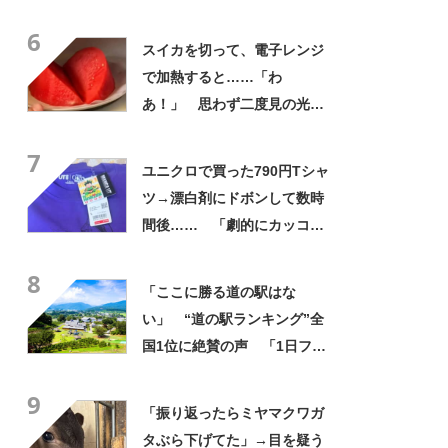
も溶けず満足」「漏れること
6
もなく最強」「オシャレでか
スイカを切って、電子レンジ
っこいい！」
で加熱すると……「わ
あ！」 思わず二度見の光景
に「試してみてもいい」【海
7
外】
ユニクロで買った790円Tシャ
ツ→漂白剤にドボンして数時
間後…… 「劇的にカッコよ
くなっとる」驚きの仕上がり
8
に「センス良すぎ！」
「ここに勝る道の駅はな
い」 “道の駅ランキング”全
国1位に絶賛の声 「1日フル
で遊べる」「地ビール、マル
9
シェ、お土産、食事どれも
「振り返ったらミヤマクワガ
◎」【8月10日は「道の
タぶら下げてた」→目を疑う