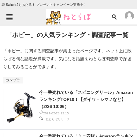
🎁 Switch 2もあたる！ プレゼントキャンペーン実施中！
ねとらぼメニュー
「ホビー」の人気ランキング・調査記事一覧
TOP
ニュース
エンタメ
クイズ
「ホビー」に関する調査記事が集まったページです。ネット上に散
らばる旬な話題が満載です。気になる話題をねとらぼ調査隊で深堀
グルメ
地域
りしてみることができます。
住まい
教育・育児
ガンプラ
動物
リサーチ
今一番売れている「スピニングリール」Amazon
会員記事
ランキングTOP10！【ダイワ・シマノなど】
（2/26 10:06）
メディア
2021-02-26 12:15
ねとらぼリサーチ
注目記事を集めた総合ページ
ITの今と未来を見通す
今一番売れている「ミニ四駆」Amazonランキン