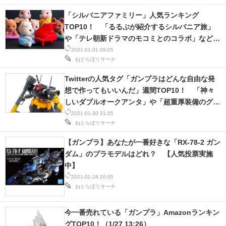
「シルバニアファミリー」人気ランキング
TOP10！ 「るるぶが紹介するシルバニア旅」
や「テレ朝新ドラマのモコミとのコラボ」など、
心躍る投稿が大集合！
2021-01-31 09:05
ねとらぼリサーチ
Twitterの人気タグ「ガンプラはどんな自由な発
想で作ってもいいんだ」週間TOP10！ 「神々
しいダブルオークアンタ」や「超重厚装備のグス
タフ・キャノン」など思わず見惚れる作品がずら
2021-01-30 21:05
ねとらぼリサーチ
り！
【ガンプラ】あなたが一番好きな「RX-78-2 ガン
ダム」のプラモデルはどれ？ 【人気投票実施
中】
2021-01-28 20:05
ねとらぼリサーチ
今一番売れている「ガンプラ」Amazonランキン
グTOP10！（1/27 13:26）