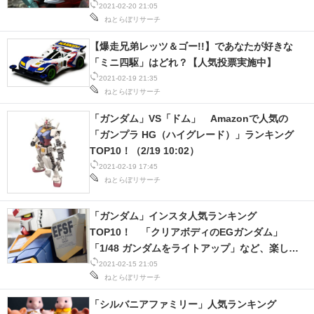
ング・バレンタインデーモデル」など、アイデア
2021-02-20 21:05
IT製品の技術・比較・事例
ねとらぼリサーチ
が光る作品に大注目！
製造業のIT導入・活用を支援
【爆走兄弟レッツ＆ゴー!!】であなたが好きな
「ミニ四駆」はどれ？【人気投票実施中】
モノづくり技術者専門サイト
2021-02-19 21:35
ねとらぼリサーチ
エレクトロニクス専門サイト
「ガンダム」VS「ドム」 Amazonで人気の
電子設計の基本と応用
「ガンプラ HG（ハイグレード）」ランキング
TOP10！（2/19 10:02）
エネルギーの専門メディア
2021-02-19 17:45
ねとらぼリサーチ
建設×テクノロジーの最前線
「ガンダム」インスタ人気ランキング
ちょっと気になるネットの話題
TOP10！ 「クリアボディのEGガンダム」
「1/48 ガンダムをライトアップ」など、楽しい
投稿が満載！
2021-02-15 21:05
ねとらぼリサーチ
「シルバニアファミリー」人気ランキング