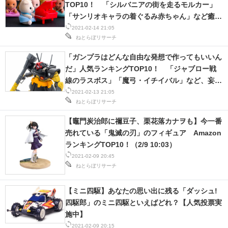
TOP10！ 「シルバニアの街を走るモルカー」
「サンリオキャラの着ぐるみ赤ちゃん」など癒さ
れる投稿が満載！
2021-02-14 21:05
ねとらぼリサーチ
「ガンプラはどんな自由な発想で作ってもいいん
だ」人気ランキングTOP10！ 「ジャブロー戦
線のラスボス」「魔弓・イチイバル」など、妄想
と技術がすごい！
2021-02-13 21:05
ねとらぼリサーチ
【竈門炭治郎に禰豆子、栗花落カナヲも】今一番
売れている「鬼滅の刃」のフィギュア Amazon
ランキングTOP10！（2/9 10:03）
2021-02-09 20:45
ねとらぼリサーチ
【ミニ四駆】あなたの思い出に残る「ダッシュ!
四駆郎」のミニ四駆といえばどれ？【人気投票実
施中】
2021-02-09 20:15