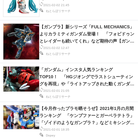
2021-02-02 21:45
ねとらぼリサーチ
【ガンプラ】新シリーズ「FULL MECHANICS」
よりカラミティガンダム登場！ 「フォビドゥン
とレイダーも続いてくれ」など期待の声【ガンダ
ムSEED】
2021-02-02 12:47
ねとらぼリサーチ
「ガンダム」インスタ人気ランキング
TOP10！ 「HGジオングでラストシューティン
グを再現」や「ライトアップされた動くガンダ
ム」など、盛りだくさん！
2021-02-01 21:05
ねとらぼリサーチ
【今月作ったプラモ晒そうぜ】2021年1月の月間
ランキング 「ケンプファーとガーベラテトラ」
「ゾイドのようなガンプラ？」などミキシング作
品が人気！
2021-02-01 18:35
Dopey