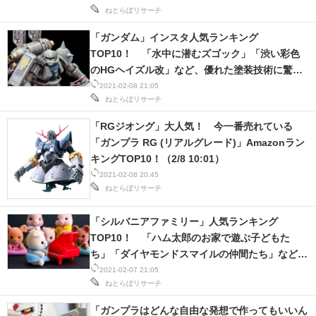
ねとらぼリサーチ
「ガンダム」インスタ人気ランキング
TOP10！ 「水中に潜むズゴック」「渋い彩色
のHGヘイズル改」など、優れた塗装技術に驚
愕！
2021-02-08 21:05
ねとらぼリサーチ
「RGジオング」大人気！ 今一番売れている
「ガンプラ RG (リアルグレード)」Amazonラン
キングTOP10！（2/8 10:01）
2021-02-08 20:45
ねとらぼリサーチ
「シルバニアファミリー」人気ランキング
TOP10！ 「ハム太郎のお家で遊ぶ子どもた
ち」「ダイヤモンドスマイルの仲間たち」など、
楽しい投稿が満載！
2021-02-07 21:05
ねとらぼリサーチ
「ガンプラはどんな自由な発想で作ってもいいん