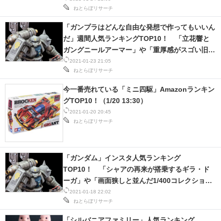
ねとらぼリサーチ
「ガンプラはどんな自由な発想で作ってもいいん
だ」週間人気ランキングTOP10！ 「立花響と
ガングニールアーマー」や「重厚感がスゴい旧キ
ットゲルググ」など、盛りだくさん！
2021-01-23 21:05
ねとらぼリサーチ
今一番売れている「ミニ四駆」Amazonランキン
グTOP10！（1/20 13:30）
2021-01-20 20:45
ねとらぼリサーチ
「ガンダム」インスタ人気ランキング
TOP10！ 「シャアの再来が搭乗するギラ・ド
ーガ」や「画面狭しと並んだ1/400コレクショ
ン」に大興奮！
2021-01-18 22:02
ねとらぼリサーチ
「シルバニアファミリー」人気ランキング