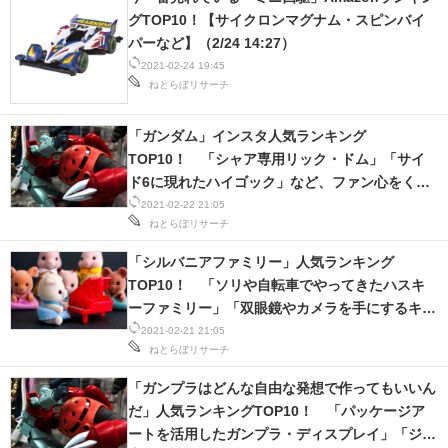
グTOP10！【サイクロンマグナム・スピンバイ
スマホと通信の最新トレンド
パーなど】（2/24 14:27）
2021-02-24 19:45
進化するPCとデバイスの未来
ねとらぼリサーチ
好きが集まる 比べて選べる
「ガンダム」インスタ人気ランキング
TOP10！ 「シャア専用リック・ドム」「サイ
ビジネスと働き方のヒント
ド6に現れたハイゴック」など、ファン心をくす
ぐる作品満載！
2021-02-22 21:05
AI活用のいまが分かる
ねとらぼリサーチ
企業ITのトレンドを詳説
「シルバニアファミリー」人気ランキング
TOP10！ 「ソリや自転車でやってきたハスキ
経営リーダーのコミュニティ
ーファミリー」「双眼鏡やカメラを手にするキリ
ンの赤ちゃんたち」など、新家族の紹介が満載！
2021-02-21 21:05
マーケ×ITの今がよく分かる
ねとらぼリサーチ
ITエンジニア向け専門サイト
「ガンプラはどんな自由な発想で作ってもいいん
だ」人気ランキングTOP10！ 「パッケージア
企業向けIT製品の総合サイト
ートを活用したガンプラ・ディスプレイ」「ジオ