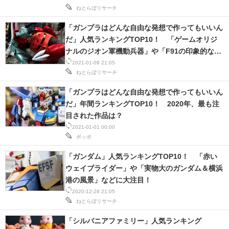
ねとらぼリサーチ
「ガンプラはどんな自由な発想で作ってもいいん
だ」人気ランキングTOP10！ 「ゲームオリジ
ナルのジオン軍機動兵器」や「F91の印象的な場
面を再現」など、驚愕の作品が満載！
2021-01-09 21:05
ねとらぼリサーチ
「ガンプラはどんな自由な発想で作ってもいいん
だ」年間ランキングTOP10！ 2020年、最も注
目された作品は？
2021-01-01 00:00
ポッポ
「ガンダム」人気ランキングTOP10！ 「赤い
ウェイブライダー」や「実物大のガンダム＆横浜
港の風景」などに大注目！
2020-12-28 21:05
ねとらぼリサーチ
「シルバニアファミリー」人気ランキング