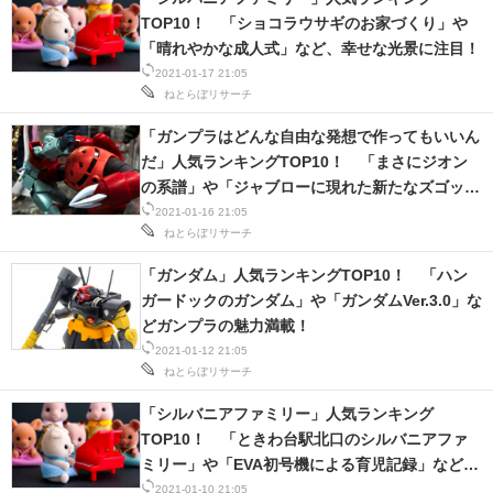
TOP10！ 「ショコラウサギのお家づくり」や
「晴れやかな成人式」など、幸せな光景に注目！
2021-01-17 21:05
ねとらぼリサーチ
「ガンプラはどんな自由な発想で作ってもいいん
だ」人気ランキングTOP10！ 「まさにジオン
の系譜」や「ジャブローに現れた新たなズゴッ
ク」など、見惚れる作品満載！
2021-01-16 21:05
ねとらぼリサーチ
「ガンダム」人気ランキングTOP10！ 「ハン
ガードックのガンダム」や「ガンダムVer.3.0」な
どガンプラの魅力満載！
2021-01-12 21:05
ねとらぼリサーチ
「シルバニアファミリー」人気ランキング
TOP10！ 「ときわ台駅北口のシルバニアファ
ミリー」や「EVA初号機による育児記録」などに
大注目！
2021-01-10 21:05