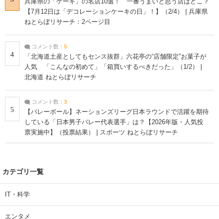
兵庫県の「ケーキ」の名店10選！ 一番うまいと思う店はどこ？
【7月12日は「デコレーションケーキの日」！】（2/4） | 兵庫県
ねとらぼリサーチ：2ページ目
コメント数：
5
4
「北海道土産としてもセンス抜群」六花亭の“店舗限定”お菓子が
人気 「こんなの初めて」「箱買いするべきだった」（1/2） |
北海道 ねとらぼリサーチ
コメント数：
3
5
【バレーボール】ネーションズリーグ日本ラウンドで活躍を期待
している「日本男子バレー代表選手」は？【2026年版・人気投
票実施中】（投票結果） | スポーツ ねとらぼリサーチ
カテゴリ一覧
IT・科学
エンタメ