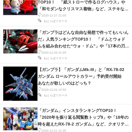
TOP10！ 「紙ストローで作るログハウス」や
「和モダンなクリスマス着物」など、ステキなア
イデア盛りだくさん！
2020-12-27 21:05
ねとらぼリサーチ
「ガンプラはどんな自由な発想で作ってもいいん
だ」人気ランキングTOP10！ 「ドムとウォド
ムを組み合わせた“ウォ・ドム”」や「17本の刃を
もつダブルオー」など、驚愕の作品が満載！
2020-12-26 21:05
ねとらぼリサーチ
【ガンプラ】「ガンダムMk-III」と「RX-78-02
ガンダム ロールアウトカラー」予約受付開始
あなたが欲しいのはどっち？
2020-12-24 15:55
ねとらぼリサーチ
「ガンダム」インスタランキングTOP10！
「2020年を振り返る閲覧数トップ9」や「18年の
時を超えたRX-78-2 ガンダム」など、クオリティ
に驚愕！
2020-12-21 21:35