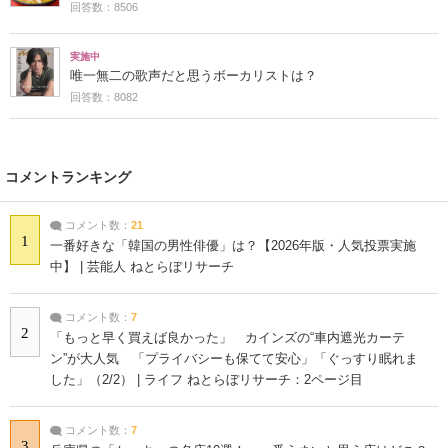
回答数：8506
実施中
唯一無二の歌声だと思うボーカリストは？
回答数：8082
コメントランキング
コメント数：
21
1
一番好きな「韓国の男性俳優」は？【2026年版・人気投票実施
中】 | 芸能人 ねとらぼリサーチ
コメント数：
7
2
「もっと早く買えば良かった」 カインズの“車内遮光カーテ
ン”が大人気 「プライバシーも保てて安心」「ぐっすり眠れま
した」（2/2） | ライフ ねとらぼリサーチ：2ページ目
コメント数：
7
3