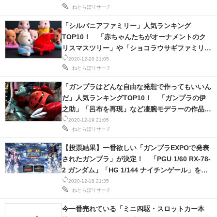
ねとらぼリサーチ
「シルバニアファミリー」人気ランキング
TOP10！ 「赤ちゃんたちがオーナメントのク
リスマスツリー」や「ショコラウサギファミリー
のドライブ風景」など、かわいい世界が満載！
2020-12-20 21:05
ねとらぼリサーチ
「ガンプラはどんな自由な発想で作ってもいいん
だ」人気ランキングTOP10！ 「ガンプラの伊
之助」「呂布を再現」など凄腕モデラーの作品が
ずらり！
2020-12-19 21:05
ねとらぼリサーチ
【投票結果】一番欲しい「ガンプラEXPOで発表
されたガンプラ」が決定！ 「PGU 1/60 RX-78-
2 ガンダム」「HG 1/144 ナイチンゲール」を抑
えて1位になったのは？
2020-12-18 21:35
ねとらぼリサーチ
今一番売れている「ミニ四駆・スロットカー本