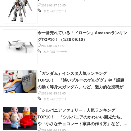
2021-01-27 20:45
ねとらぼリサーチ
今一番売れている「ドローン」Amazonランキン
グTOP10！（1/26 09:10）
2021-01-26 11:55
ねとらぼリサーチ
「ガンダム」インスタ人気ランキング
TOP10！ 「淡いブルーのゲルググ」や「話題
の動く等身大ガンダム」など、魅力的な投稿が盛
りだくさん！
2021-01-25 21:05
ねとらぼリサーチ
「シルバニアファミリー」人気ランキング
TOP10！ 「シルバニアのかわいい園児たち」
や「小さなチョコレート家具の作り方」など、日
常を彩る投稿満載！
2021-01-24 21:05