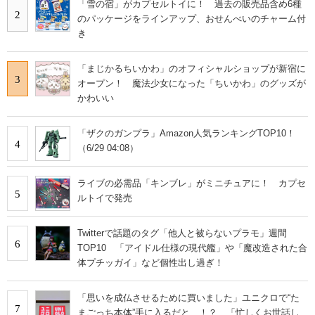
「雪の宿」がカプセルトイに！ 過去の販売品含め6種
2
のパッケージをラインアップ、おせんべいのチャーム付
き
「まじかるちいかわ」のオフィシャルショップが新宿に
3
オープン！ 魔法少女になった「ちいかわ」のグッズが
かわいい
「ザクのガンプラ」Amazon人気ランキングTOP10！
4
（6/29 04:08）
ライブの必需品「キンブレ」がミニチュアに！ カプセ
5
ルトイで発売
Twitterで話題のタグ「他人と被らないプラモ」週間
6
TOP10 「アイドル仕様の現代艦」や「魔改造された合
体プチッガイ」など個性出し過ぎ！
「思いを成仏させるために買いました」ユニクロで“た
7
まごっち本体”手に入るだと…！？ 「忙しくお世話し