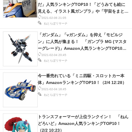
だ」人気ランキングTOP10！「どうみても絵に
見える、イラスト風ガンプラ」や「宇宙をまとっ
たガンダム」など、驚愕の作品ずらり！
2021-02-06 21:05
ねとらぼリサーチ
「ガンダム」「νガンダム」を抑え「モビルジ
ン」に人気が集まる！ 「ガンプラ MG (マスタ
ーグレード)」Amazon人気ランキングTOP10！
（2/4 09:53）
2021-02-04 20:45
ねとらぼリサーチ
今一番売れている「ミニ四駆・スロットカー本
体」AmazonランキングTOP10！（2/4 12:28）
2021-02-04 18:45
ねとらぼリサーチ
トランスフォーマーが上位ランクイン！ 「ねん
どろいど」Amazon人気ランキングTOP10！
（2/2 10:23）