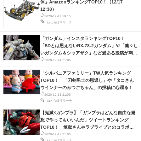
体」AmazonランキングTOP10！（12/17
12:38）
2020-12-17 19:15
ねとらぼリサーチ
「ガンダム」インスタランキングTOP10！
「SDとは思えないRX-78-2ガンダム」や「凛々し
いガンダム＆シャアザク」など愛ある投稿が満
載！
2020-12-14 21:05
「シルバニアファミリー」TW人気ランキング
TOP10！ 「刀剣男士の恩返し」や「タコさん
ウインナーのみつごちゃん」の投稿に心躍る！
2020-12-13 21:05
ねとらぼリサーチ
【鬼滅×ガンプラ】「ガンプラはどんな自由な発
想で作ってもいいんだ」ツイートランキング
TOP10！ 煉獄さんやラブライブとのコラボが
熱い！
2020-12-12 21:05
ねとらぼリサーチ