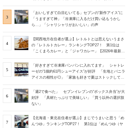
ー】
「おいしすぎて白目むいてる」セブンの“新作アイス”に
3
「うますぎて神」「冷凍庫に入るだけ買い込もうかし
ら…」「シャリシャリがおいしい」の声
【関西地方在住者が選ぶ】レトルトとは思えないうまさ
4
の「レトルトカレー」ランキングTOP27！ 第1位は
「こくまろカレー」と「ジャワカレー」【2026年最新調
査結果】
「好きすぎて冷凍庫パンパンに入れてます」 シャトレ
5
ーゼの“1個約61円シューアイス”が好評 「生地とバニラ
アイスの相性が◎」「家族も好きで夏はストックして
る」
「週2で食べた」 セブンイレブンの“ボックス弁当”が大
6
好評 「具材たっぷりで美味しい」「買う以外の選択肢
ない」
【北海道・東北在住者が選ぶ】まじでうまいと思う「め
7
んつゆ」ランキングTOP27！ 第1位は「めんつゆ（ヤ