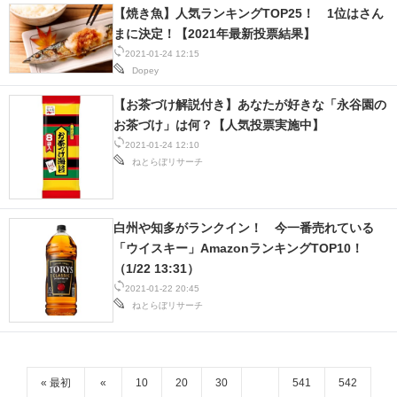
【焼き魚】人気ランキングTOP25！ 1位はさん
まに決定！【2021年最新投票結果】
2021-01-24 12:15
Dopey
【お茶づけ解説付き】あなたが好きな「永谷園の
お茶づけ」は何？【人気投票実施中】
2021-01-24 12:10
ねとらぼリサーチ
白州や知多がランクイン！ 今一番売れている
「ウイスキー」AmazonランキングTOP10！
（1/22 13:31）
2021-01-22 20:45
ねとらぼリサーチ
« 最初
«
10
20
30
541
542