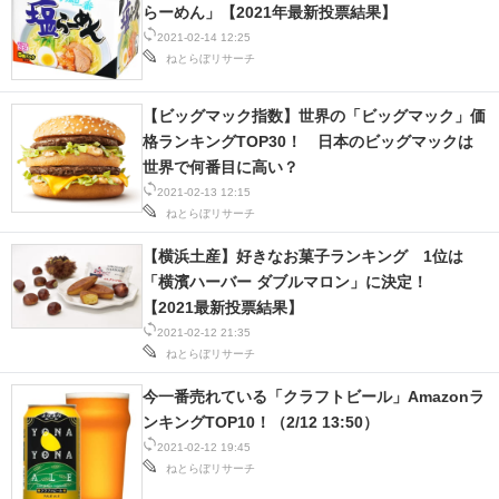
らーめん」【2021年最新投票結果】
IT製品の技術・比較・事例
2021-02-14 12:25
ねとらぼリサーチ
製造業のIT導入・活用を支援
モノづくり技術者専門サイト
【ビッグマック指数】世界の「ビッグマック」価
格ランキングTOP30！ 日本のビッグマックは
エレクトロニクス専門サイト
世界で何番目に高い？
2021-02-13 12:15
電子設計の基本と応用
ねとらぼリサーチ
【横浜土産】好きなお菓子ランキング 1位は
エネルギーの専門メディア
「横濱ハーバー ダブルマロン」に決定！
建設×テクノロジーの最前線
【2021最新投票結果】
2021-02-12 21:35
ちょっと気になるネットの話題
ねとらぼリサーチ
今一番売れている「クラフトビール」Amazonラ
ンキングTOP10！（2/12 13:50）
2021-02-12 19:45
ねとらぼリサーチ