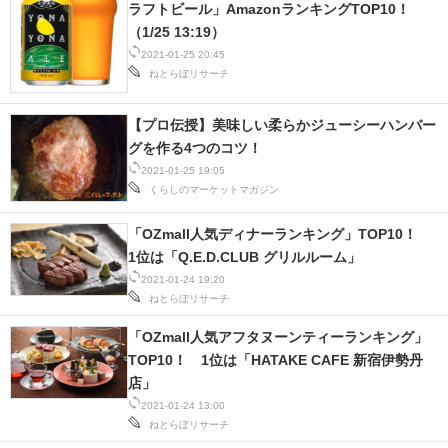
ラフトビール」AmazonランキングTOP10！
（1/25 13:19）
2021-01-25 20:45
ねとらぼリサーチ
【プロ伝授】美味しい柔らかジューシーハンバー
グを作る4つのコツ！
2021-01-25 19:05
くらしのマーケットマガジン
「OZmall人気ディナーランキング」TOP10！
1位は「Q.E.D.CLUB グリルルーム」
2021-01-24 19:20
ねとらぼリサーチ
「OZmall人気アフタヌーンティーランキング」
TOP10！ 1位は「HATAKE CAFE 新宿伊勢丹
店」
2021-01-24 13:00
ねとらぼリサーチ