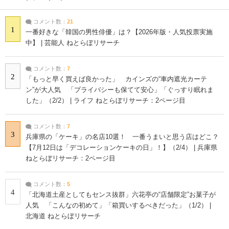
コメント数：
21
1
一番好きな「韓国の男性俳優」は？【2026年版・人気投票実施
中】 | 芸能人 ねとらぼリサーチ
コメント数：
7
2
「もっと早く買えば良かった」 カインズの“車内遮光カーテ
ン”が大人気 「プライバシーも保てて安心」「ぐっすり眠れま
した」（2/2） | ライフ ねとらぼリサーチ：2ページ目
コメント数：
7
3
兵庫県の「ケーキ」の名店10選！ 一番うまいと思う店はどこ？
【7月12日は「デコレーションケーキの日」！】（2/4） | 兵庫県
ねとらぼリサーチ：2ページ目
コメント数：
5
4
「北海道土産としてもセンス抜群」六花亭の“店舗限定”お菓子が
人気 「こんなの初めて」「箱買いするべきだった」（1/2） |
北海道 ねとらぼリサーチ