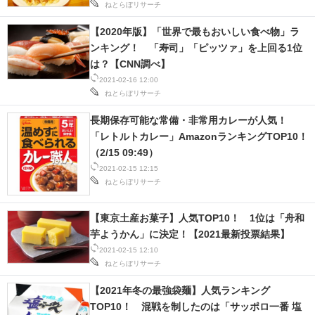
ねとらぼリサーチ
スマホと通信の最新トレンド
【2020年版】「世界で最もおいしい食べ物」ラ
ンキング！ 「寿司」「ピッツァ」を上回る1位
進化するPCとデバイスの未来
は？【CNN調べ】
2021-02-16 12:00
好きが集まる 比べて選べる
ねとらぼリサーチ
ビジネスと働き方のヒント
長期保存可能な常備・非常用カレーが人気！
「レトルトカレー」AmazonランキングTOP10！
AI活用のいまが分かる
（2/15 09:49）
2021-02-15 12:15
企業ITのトレンドを詳説
ねとらぼリサーチ
経営リーダーのコミュニティ
【東京土産お菓子】人気TOP10！ 1位は「舟和
芋ようかん」に決定！【2021最新投票結果】
マーケ×ITの今がよく分かる
2021-02-15 12:10
ねとらぼリサーチ
ITエンジニア向け専門サイト
【2021年冬の最強袋麺】人気ランキング
企業向けIT製品の総合サイト
TOP10！ 混戦を制したのは「サッポロ一番 塩