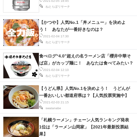
2021-02-05 18:45
ねとらぼリサーチ
【かつや】人気No.1「丼メニュー」を決めよ
う！ あなたが一番好きなのは？
2021-02-04 17:30
ねとらぼリサーチ
食べログ“4.0”超えの名ラーメン店「櫻井中華そ
ば店」がカップ麺に！ あなたは食べてみたい？
2021-02-04 12:10
ねとらぼリサーチ
【うどん県】人気No.1を決めよう！ うどんが
一番おいしい都道府県は？【人気投票実施中】
2021-02-03 21:15
swatanabe
「札幌ラーメン」チェーン人気ランキング発表
1位は「ラーメン山岡家」【2021年最新投票結
果】