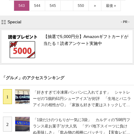
543
544
545
550
»
最後 »
Special
- PR -
【抽選で5,000円分】Amazonギフトカードが
当たる！読者アンケート実施中
「グルメ」のアクセスランキング
「好きすぎて冷凍庫パンパンに入れてます」 シャトレ
1
ーゼの“1個約61円シューアイス”が好評 「生地とバニラ
アイスの相性が◎」「家族も好きで夏はストックして
る」
「1袋だけのつもりが一気に3袋」 カルディの“598円フ
2
ランス産お菓子”が大人気 「デパ地下スイーツに負け
ぬ美味しさ」「飲み物の相棒にバッチリ」【実食レビュ