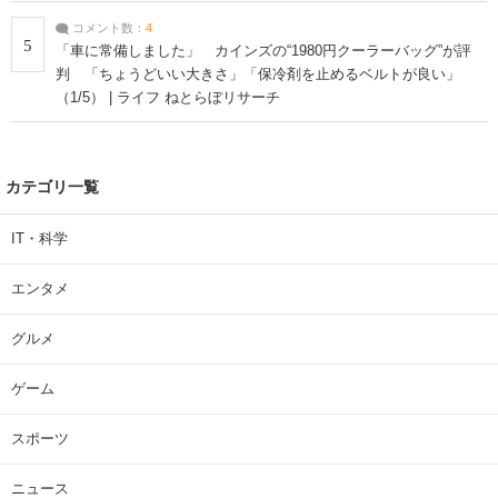
コメント数：
4
5
「車に常備しました」 カインズの“1980円クーラーバッグ”が評
判 「ちょうどいい大きさ」「保冷剤を止めるベルトが良い」
（1/5） | ライフ ねとらぼリサーチ
カテゴリ一覧
IT・科学
エンタメ
グルメ
ゲーム
スポーツ
ニュース