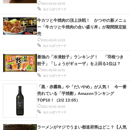
2021-02-03 18:05
ねとらぼリサーチ
牛カツと牛焼肉の頂上決戦！ かつやの新メニュ
ー「牛カツと牛焼肉の合い盛り丼」が期間限定販
売
2021-02-03 12:03
ねとらぼリサーチ
最強の「冷凍餃子」ランキング！ 「羽根つき
餃子」「しょうがギョーザ」を上回る1位は？
2021-02-03 12:01
ねとらぼリサーチ
「黒・赤霧島」や「だいやめ」が人気！ 今一番
売れている「芋焼酎」Amazonランキング
TOP10！（2/2 13:05）
2021-02-02 18:45
ねとらぼリサーチ
ラーメンがマジでうまい都道府県はどこ？【人気