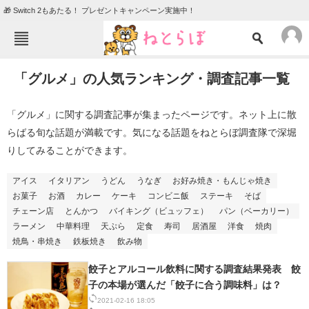
🎁 Switch 2もあたる！ プレゼントキャンペーン実施中！
ねとらぼメニュー
「グルメ」の人気ランキング・調査記事一覧
TOP
ニュース
エンタメ
クイズ
「グルメ」に関する調査記事が集まったページです。ネット上に散
らばる旬な話題が満載です。気になる話題をねとらぼ調査隊で深堀
グルメ
地域
りしてみることができます。
住まい
教育・育児
アイス
イタリアン
うどん
うなぎ
お好み焼き・もんじゃ焼き
動物
リサーチ
お菓子
お酒
カレー
ケーキ
コンビニ飯
ステーキ
そば
チェーン店
とんかつ
バイキング（ビュッフェ）
パン（ベーカリー）
会員記事
ラーメン
中華料理
天ぷら
定食
寿司
居酒屋
洋食
焼肉
焼鳥・串焼き
鉄板焼き
飲み物
メディア
餃子とアルコール飲料に関する調査結果発表 餃
注目記事を集めた総合ページ
子の本場が選んだ「餃子に合う調味料」は？
2021-02-16 18:05
ITの今と未来を見通す