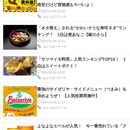
格安だけど背徳感もヤバいよ！
2021-01-26 15:02
ねとらぼリサーチ
「ネタ替え」される“かわいそうな寿司ネタ”ラン
キング！ 1位は煮あなご【銀のさら】
2021-01-26 12:10
ねとらぼリサーチ
「サツマイモ料理」人気ランキングTOP10！ 1
位はスイートポテト！
2021-01-26 12:05
ねとらぼリサーチ
最強のサイゼリヤ・サイドメニュー（つまみ）を
決めようぜ！ 【人気投票実施中】
2021-01-25 21:15
ねとらぼリサーチ
よなよなエールが人気！ 今一番売れている「ク