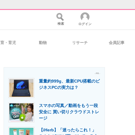
検索
ログイン
教育・育児
動物
リサーチ
会員記事
バイスの未来
好きが集まる 比べて選べる
- PR -
重量約999g、最新CPU搭載のビ
コミュニティ
マーケ×ITの今がよく分かる
ジネスPCの実力は？
スマホの写真／動画をもう一段
・活用を支援
安全に 買い切りクラウドストレ
ージ
【iHerb】「迷ったらこれ！」