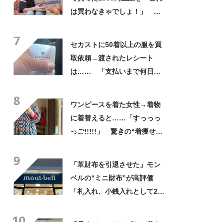
は買わなきゃでしょ！」
「すっごい上手お買い物」と
7
自画自賛
セカストに50着以上の服を買
取依頼→渡されたレシート
は…… 「支払いまで何日か
待たされた」衝撃的な光景に
8
「この値段はヤバすぎ」
ワンピースを着た女性→着物
に着替えると……「すっっっ
っご!!!!!」 驚きの“着痩せ
姿”に「同一人物なのです
9
か？」
「革財布を引退させた」モン
ベルの“ミニ財布”が高評価
「札入れ、小銭入れとして2つ
使ってる」「軽くて良い！」
10