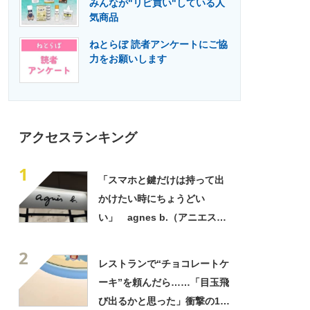
みんなが"リピ買い"している人
門メディア
建設×テクノロジーの最前線
気商品
ねとらぼ 読者アンケートにご協
力をお願いします
アクセスランキング
1
「スマホと鍵だけは持って出
かけたい時にちょうどい
い」 agnes b.（アニエスべ
ー）の“ミニミニショルダーバ
2
ッグ”が大好評 「小さいハン
レストランで“チョコレートケ
カチも入る」「軽くて旅行で
ーキ”を頼んだら……「目玉飛
も活躍します
び出るかと思った」衝撃の1皿