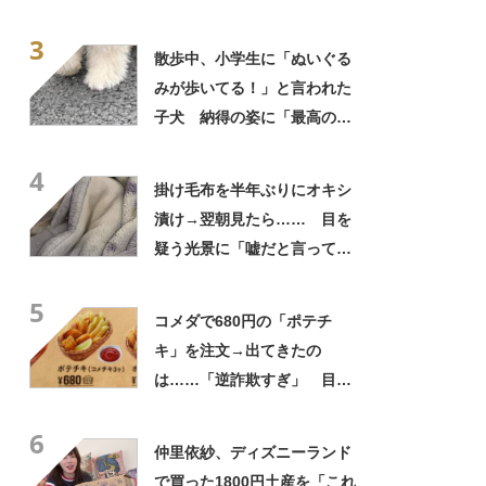
に「やばすぎる」と109万表
3
示
散歩中、小学生に「ぬいぐる
みが歩いてる！」と言われた
子犬 納得の姿に「最高の褒
め言葉！」「遭遇したい」投
4
稿者に話を聞いた
掛け毛布を半年ぶりにオキシ
漬け→翌朝見たら…… 目を
疑う光景に「嘘だと言ってく
れ」「うちの毛布も怖くなっ
5
てきた」と627万表示
コメダで680円の「ポテチ
キ」を注文→出てきたの
は……「逆詐欺すぎ」 目を
疑う光景に「量間違えた？
6
w」「溢れかえってますね」
仲里依紗、ディズニーランド
で買った1800円土産を「これ