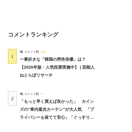
コメントランキング
コメント数：
21
1
一番好きな「韓国の男性俳優」は？
【2026年版・人気投票実施中】 | 芸能人
ねとらぼリサーチ
コメント数：
7
2
「もっと早く買えば良かった」 カイン
ズの“車内遮光カーテン”が大人気 「プ
ライバシーも保てて安心」「ぐっすり眠
れました」（2/2） | ライフ ねとらぼリ