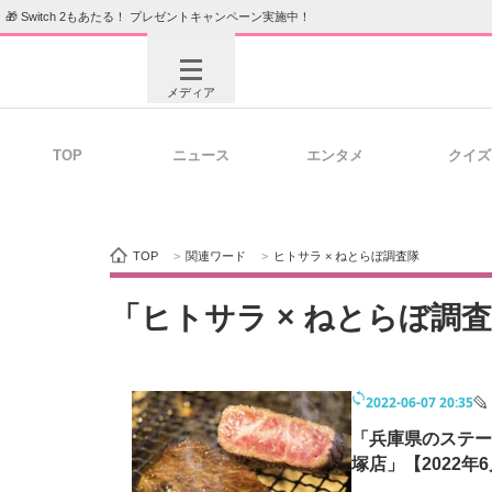
🎁 Switch 2もあたる！ プレゼントキャンペーン実施中！
メディア
TOP
ニュース
エンタメ
クイズ
注目記事を集めた総合ページ
ITの今
TOP
>
関連ワード
>
ヒトサラ × ねとらぼ調査隊
ビジネスと働き方のヒント
AI活用
「ヒトサラ × ねとらぼ調
2022-06-07 20:35
ITエンジニア向け専門サイト
企業向けI
「兵庫県のステー
塚店」【2022年