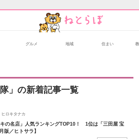
グルメ
地域
住まい
と未来を見通す
スマホと通信の最新トレンド
進化するPCとデ
のいまが分かる
企業ITのトレンドを詳説
経営リーダーの
査隊」の新着記事一覧
ヒロキタナカ
T製品の総合サイト
IT製品の技術・比較・事例
製造業のIT導入
キの名店」人気ランキングTOP10！ 1位は「三田屋 宝
6月版／ヒトサラ】