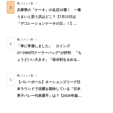
サーチ：2ページ目
コメント数：
7
3
兵庫県の「ケーキ」の名店10選！ 一番
うまいと思う店はどこ？【7月12日は
「デコレーションケーキの日」！】
（2/4） | 兵庫県 ねとらぼリサーチ：2ペ
ージ目
コメント数：
4
4
「車に常備しました」 カインズ
の“1980円クーラーバッグ”が評判 「ち
ょうどいい大きさ」「保冷剤を止めるベ
ルトが良い」（1/5） | ライフ ねとらぼ
リサーチ
コメント数：
3
5
【バレーボール】ネーションズリーグ日
本ラウンドで活躍を期待している「日本
男子バレー代表選手」は？【2026年版・
人気投票実施中】（投票結果） | スポー
ツ ねとらぼリサーチ