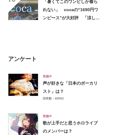
「暑くてこのワンピしか着ら
れない」 cocaの“1690円ワ
ンピース”が大好評 「涼しく
着られて、シワがよらない素
材感と薄さも◎」「大好きす
ぎて色違いも購入」
アンケート
実施中
声が好きな「日本のボーカリ
スト」は？
回答数：49562
実施中
歌が上手だと思うホロライブ
のメンバーは？