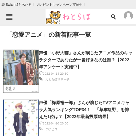
🎁 Switch 2もあたる！ プレゼントキャンペーン実施中！
ねとらぼメニュー
「恋愛アニメ」の新着記事一覧
TOP
ニュース
エンタメ
クイズ
声優「小野大輔」さんが演じたアニメ作品のキャ
グルメ
地域
ラクターであなたが一番好きなのは誰？【2022
年アンケート実施中】
住まい
教育・育児
2022-04-14 20:30
ねとらぼリサーチ
動物
リサーチ
会員記事
声優「梅原裕一郎」さんが演じたTVアニメキャ
ラ人気ランキングTOP34！ 「草摩紅野」を抑
メディア
えた1位は？【2022年最新投票結果】
注目記事を集めた総合ページ
2022-04-10 20:00
つゆヒコ
ITの今と未来を見通す