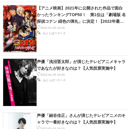
【アニメ映画】2021年に公開された作品で面白
かったランキングTOP50！ 第1位は「劇場版 名
探偵コナン 緋色の弾丸」に決定！【2022年最新
投票結果】
2022-01-26 19:20
ねとらぼリサーチ
声優「浅沼晋太郎」が演じたテレビアニメキャラ
であなたが好きなのは？【人気投票実施中】
2022-01-25 19:45
ねとらぼリサーチ
声優「細谷佳正」さんが演じたテレビアニメのキ
ャラで一番好きなのは？【人気投票実施中】
2022-01-24 19:10