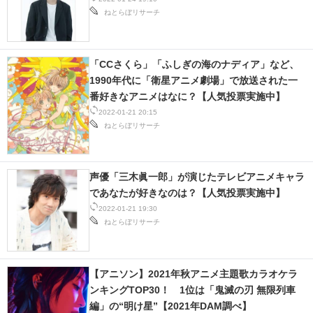
ねとらぼリサーチ
「CCさくら」「ふしぎの海のナディア」など、
1990年代に「衛星アニメ劇場」で放送された一
番好きなアニメはなに？【人気投票実施中】
2022-01-21 20:15
ねとらぼリサーチ
声優「三木眞一郎」が演じたテレビアニメキャラ
であなたが好きなのは？【人気投票実施中】
2022-01-21 19:30
ねとらぼリサーチ
【アニソン】2021年秋アニメ主題歌カラオケラ
ンキングTOP30！ 1位は「鬼滅の刃 無限列車
編」の“明け星”【2021年DAM調べ】