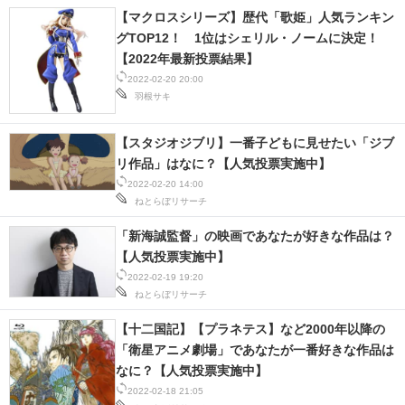
【マクロスシリーズ】歴代「歌姫」人気ランキン
グTOP12！ 1位はシェリル・ノームに決定！
【2022年最新投票結果】
2022-02-20 20:00
羽根サキ
【スタジオジブリ】一番子どもに見せたい「ジブ
リ作品」はなに？【人気投票実施中】
2022-02-20 14:00
ねとらぼリサーチ
「新海誠監督」の映画であなたが好きな作品は？
【人気投票実施中】
2022-02-19 19:20
ねとらぼリサーチ
【十二国記】【プラネテス】など2000年以降の
「衛星アニメ劇場」であなたが一番好きな作品は
なに？【人気投票実施中】
2022-02-18 21:05