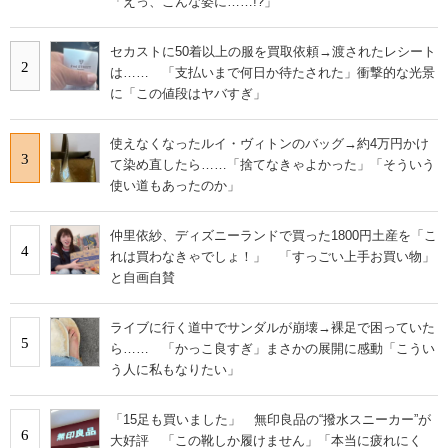
「えっ、こんな姿に……!?」
セカストに50着以上の服を買取依頼→渡されたレシート
2
は…… 「支払いまで何日か待たされた」衝撃的な光景
に「この値段はヤバすぎ」
使えなくなったルイ・ヴィトンのバッグ→約4万円かけ
3
て染め直したら……「捨てなきゃよかった」「そういう
使い道もあったのか」
仲里依紗、ディズニーランドで買った1800円土産を「こ
4
れは買わなきゃでしょ！」 「すっごい上手お買い物」
と自画自賛
ライブに行く道中でサンダルが崩壊→裸足で困っていた
5
ら…… 「かっこ良すぎ」まさかの展開に感動「こうい
う人に私もなりたい」
「15足も買いました」 無印良品の“撥水スニーカー”が
6
大好評 「この靴しか履けません」「本当に疲れにく