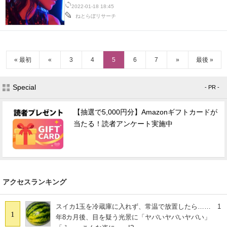
2022-01-18 18:45
ねとらぼリサーチ
« 最初
«
3
4
5
6
7
»
最後 »
Special
- PR -
【抽選で5,000円分】Amazonギフトカードが
当たる！読者アンケート実施中
アクセスランキング
スイカ1玉を冷蔵庫に入れず、常温で放置したら…… 1
1
年8カ月後、目を疑う光景に「ヤバいヤバいヤバい」