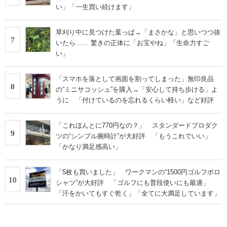
い」「一生買い続けます」
草刈り中に見つけた葉っぱ→「まさかな」と思いつつ抜
7
いたら…… 驚きの正体に「お宝やね」「生命力すご
い」
「スマホを落として画面を割ってしまった」無印良品
8
の“ミニサコッシュ”を購入→「安心して持ち歩ける」よ
うに 「付けているのを忘れるくらい軽い」など好評
「これほんとに770円なの？」 スタンダードプロダク
9
ツの“シンプル腕時計”が大好評 「もうこれでいい」
「かなり満足感高い」
「5枚も買いました」 ワークマンの“1500円ゴルフポロ
10
シャツ”が大好評 「ゴルフにも普段使いにも最適」
「汗をかいてもすぐ乾く」「全てに大満足しています」