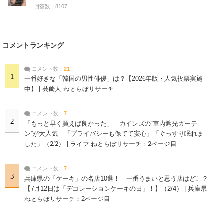
回答数：8107
コメントランキング
コメント数：
21
1
一番好きな「韓国の男性俳優」は？【2026年版・人気投票実施
中】 | 芸能人 ねとらぼリサーチ
コメント数：
7
2
「もっと早く買えば良かった」 カインズの“車内遮光カーテ
ン”が大人気 「プライバシーも保てて安心」「ぐっすり眠れま
した」（2/2） | ライフ ねとらぼリサーチ：2ページ目
コメント数：
7
3
兵庫県の「ケーキ」の名店10選！ 一番うまいと思う店はどこ？
【7月12日は「デコレーションケーキの日」！】（2/4） | 兵庫県
ねとらぼリサーチ：2ページ目