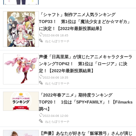
スマホと通信の最新トレンド
「シャフト」制作アニメ人気ランキング
TOP33！ 第1位は「魔法少女まどか☆マギカ」
進化するPCとデバイスの未来
に決定！【2022年最新投票結果】
2022-04-09 18:45
好きが集まる 比べて選べる
ねとらぼリサーチ
ビジネスと働き方のヒント
声優「日高里菜」が演じたアニメキャラクターラ
AI活用のいまが分かる
ンキングTOP42！ 第1位は「ロージア」に決
定！【2022年最新投票結果】
企業ITのトレンドを詳説
2022-04-06 19:35
ねとらぼリサーチ
経営リーダーのコミュニティ
「2022年春アニメ」期待度ランキング
TOP20！ 1位は「SPY×FAMILY」！【Filmarks
マーケ×ITの今がよく分かる
調べ】
ITエンジニア向け専門サイト
2022-04-06 12:00
ねとらぼリサーチ
企業向けIT製品の総合サイト
【声優】あなたが好きな「飯塚雅弓」さんが演じ