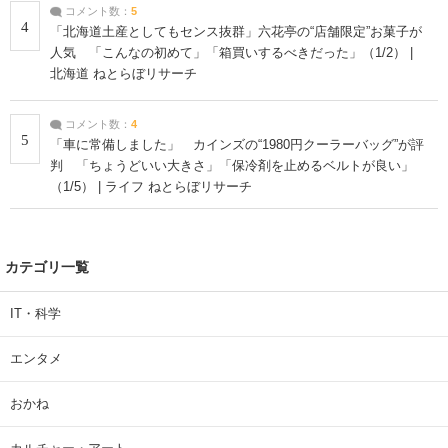
コメント数：
5
4
「北海道土産としてもセンス抜群」六花亭の“店舗限定”お菓子が
人気 「こんなの初めて」「箱買いするべきだった」（1/2） |
北海道 ねとらぼリサーチ
コメント数：
4
5
「車に常備しました」 カインズの“1980円クーラーバッグ”が評
判 「ちょうどいい大きさ」「保冷剤を止めるベルトが良い」
（1/5） | ライフ ねとらぼリサーチ
カテゴリ一覧
IT・科学
エンタメ
おかね