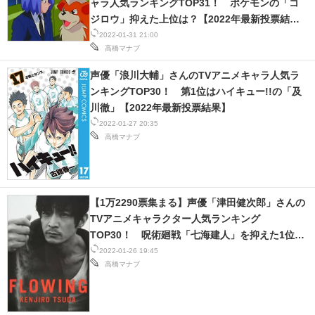
ャラ人気ランキングTOP31！ ポケモンの「コ
ジロウ」抑えた上位は？【2022年最新投票結
果】
2022-01-31 21:00
高橋マナブ
声優「浪川大輔」さんのTVアニメキャラ人気ラ
ンキングTOP30！ 第1位はハイキュー!!の「及
川徹」【2022年最新投票結果】
2022-01-27 20:35
高橋マナブ
【1万2290票集まる】声優「津田健次郎」さんの
TVアニメキャラクター人気ランキング
TOP30！ 呪術廻戦「七海建人」を抑えた1位
は？【2022年最新投票結果】
2022-01-26 19:45
高橋マナブ