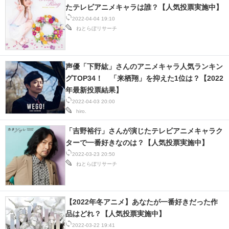
たテレビアニメキャラは誰？【人気投票実施中】
IT製品の技術・比較・事例
2022-04-04 19:10
ねとらぼリサーチ
製造業のIT導入・活用を支援
モノづくり技術者専門サイト
声優「下野紘」さんのアニメキャラ人気ランキン
エレクトロニクス専門サイト
グTOP34！ 「来栖翔」を抑えた1位は？【2022
年最新投票結果】
電子設計の基本と応用
2022-04-03 20:00
hiro.
エネルギーの専門メディア
「吉野裕行」さんが演じたテレビアニメキャラク
建設×テクノロジーの最前線
ターで一番好きなのは？【人気投票実施中】
2022-03-23 20:50
ちょっと気になるネットの話題
ねとらぼリサーチ
【2022年冬アニメ】あなたが一番好きだった作
品はどれ？【人気投票実施中】
2022-03-22 19:41