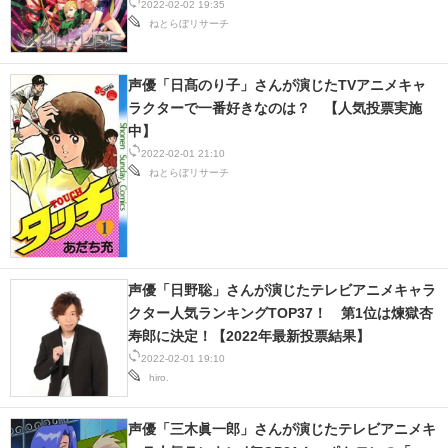
2022-02-02 19:35
ねとらぼリサーチ
声優「日髙のり子」さんが演じたTVアニメキャ
ラクターで一番好きなのは？ 【人気投票実施
中】
2022-02-01 21:10
ねとらぼリサーチ
声優「日野聡」さんが演じたテレビアニメキャラ
クター人気ランキングTOP37！ 第1位は煉獄杏
寿郎に決定！【2022年最新投票結果】
2022-02-01 19:10
hiro.
声優「三木眞一郎」さんが演じたテレビアニメキ