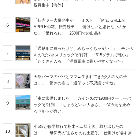
親募集中【海外】
「転売ヤー大量発生か」 ミスド、『Mrs. GREEN
6
APPLEの箱』転売続出 「情けないと思わないのか
な」「呆れるわ」 2500円での出品も
「通勤用に買ったけど、めちゃくちゃ良い！」 モンベ
7
ルの“ビジネスリュック”が好評 「615グラムで軽い」
「たくさん入る」「満員電車に乗りやすくなった」
天然パーマのパパとママ→生まれてきた2人の女の子
8
は…… 驚きの姿に「遺伝って不思議ですね」
「車に常備しました」 カインズの“1980円クーラーバ
9
ッグ”が評判 「ちょうどいい大きさ」「保冷剤を止め
るベルトが良い」
小6娘が修学旅行で栃木へ→帰宅後、取り出したの
10
は…… 母仰天の“まさかのお土産”に「仕掛けが凄すぎ