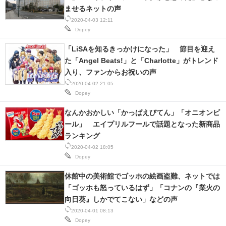
ませるネットの声
2020-04-03 12:11
Dopey
「LiSAを知るきっかけになった」 節目を迎え
た「Angel Beats!」と「Charlotte」がトレンド
入り、ファンからお祝いの声
2020-04-02 21:05
Dopey
なんかおかしい「かっぱえびてん」「オニオンビ
ール」 エイプリルフールで話題となった新商品
ランキング
2020-04-02 18:05
Dopey
休館中の美術館でゴッホの絵画盗難、ネットでは
「ゴッホも怒っているはず」「コナンの『業火の
向日葵』しかでてこない」などの声
2020-04-01 08:13
Dopey