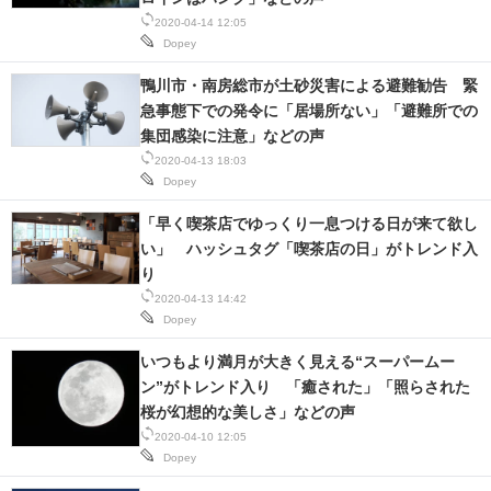
2020-04-14 12:05
Dopey
鴨川市・南房総市が土砂災害による避難勧告 緊
急事態下での発令に「居場所ない」「避難所での
集団感染に注意」などの声
2020-04-13 18:03
Dopey
「早く喫茶店でゆっくり一息つける日が来て欲し
い」 ハッシュタグ「喫茶店の日」がトレンド入
り
2020-04-13 14:42
Dopey
いつもより満月が大きく見える“スーパームー
ン”がトレンド入り 「癒された」「照らされた
桜が幻想的な美しさ」などの声
2020-04-10 12:05
Dopey