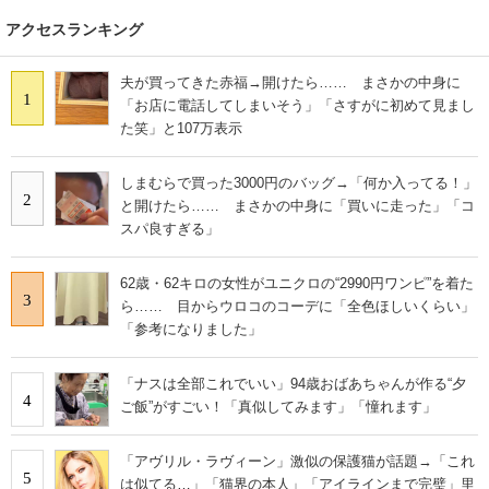
アクセスランキング
夫が買ってきた赤福→開けたら…… まさかの中身に
1
「お店に電話してしまいそう」「さすがに初めて見まし
た笑」と107万表示
しまむらで買った3000円のバッグ→「何か入ってる！」
2
と開けたら…… まさかの中身に「買いに走った」「コ
スパ良すぎる」
62歳・62キロの女性がユニクロの“2990円ワンピ”を着た
3
ら…… 目からウロコのコーデに「全色ほしいくらい」
「参考になりました」
「ナスは全部これでいい」94歳おばあちゃんが作る“夕
4
ご飯”がすごい！「真似してみます」「憧れます」
「アヴリル・ラヴィーン」激似の保護猫が話題→「これ
5
は似てる…」「猫界の本人」「アイラインまで完璧」里