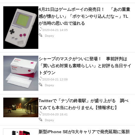
4月21日はゲームボーイの発売日！ 「あの重量
感が懐かしい」「ポケモンやり込んだな～」TL
が当時の思い出で溢れる
2020-04-21 14:05
Dopey
シャープのマスクがついに登場！ 事前評判は
「買い占め対策も素晴らしい」と好評も当日サイ
トダウン
2020-04-21 12:08
Dopey
Twitterで「ナゾの終着駅」が盛り上がる 調べ
てみても本当にわかりません【情報求む】
2020-04-20 18:41
Dopey
新型iPhone SEが3大キャリアで発売延期に落胆