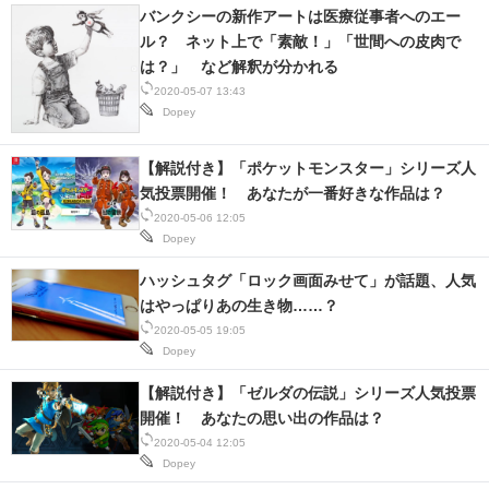
バンクシーの新作アートは医療従事者へのエー
IT製品の技術・比較・事例
ル？ ネット上で「素敵！」「世間への皮肉で
製造業のIT導入・活用を支援
は？」 など解釈が分かれる
2020-05-07 13:43
モノづくり技術者専門サイト
Dopey
エレクトロニクス専門サイト
【解説付き】「ポケットモンスター」シリーズ人
気投票開催！ あなたが一番好きな作品は？
電子設計の基本と応用
2020-05-06 12:05
Dopey
エネルギーの専門メディア
ハッシュタグ「ロック画面みせて」が話題、人気
建設×テクノロジーの最前線
はやっぱりあの生き物……？
2020-05-05 19:05
ちょっと気になるネットの話題
Dopey
【解説付き】「ゼルダの伝説」シリーズ人気投票
開催！ あなたの思い出の作品は？
2020-05-04 12:05
Dopey