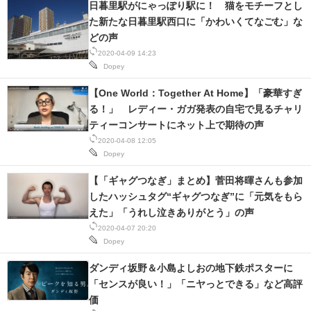
日暮里駅がにゃっぽり駅に！ 猫をモチーフとし
た新たな日暮里駅西口に「かわいくてなごむ」な
どの声
2020-04-09 14:23
Dopey
【One World：Together At Home】「豪華すぎ
る！」 レディー・ガガ発表の自宅で見るチャリ
ティーコンサートにネット上で期待の声
2020-04-08 12:05
Dopey
【「ギャグつなぎ」まとめ】菅田将暉さんも参加
したハッシュタグ“ギャグつなぎ”に「元気をもら
えた」「うれし泣きありがとう」の声
2020-04-07 20:20
Dopey
ダンディ坂野＆小島よしおの地下鉄ポスターに
「センスが良い！」「ニヤっとできる」など高評
価