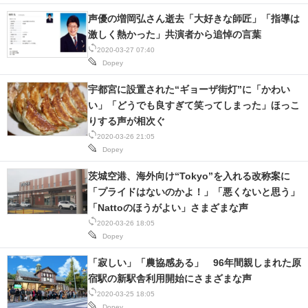
声優の増岡弘さん逝去「大好きな師匠」「指導は
激しく熱かった」共演者から追悼の言葉
2020-03-27 07:40
Dopey
宇都宮に設置された“ギョーザ街灯”に「かわい
い」「どうでも良すぎて笑ってしまった」ほっこ
りする声が相次ぐ
2020-03-26 21:05
Dopey
茨城空港、海外向け“Tokyo”を入れる改称案に
「プライドはないのかよ！」「悪くないと思う」
「Nattoのほうがよい」さまざまな声
2020-03-26 18:05
Dopey
「寂しい」「農協感ある」 96年間親しまれた原
宿駅の新駅舎利用開始にさまざまな声
2020-03-25 18:05
Dopey