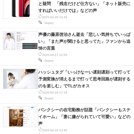
と疑問 「残念だけど仕方ない」「ネット販売に
すればいいだけでは」などの声
2020-04-20 14:43
Dopey
声優の藤原啓治さん逝去「悲しい気持ちでいっぱ
い」「また声が聞けると思ってた」ファンから追
悼の言葉
2020-04-17 12:05
Dopey
ハッシュタグ「いっけなーい遅刻遅刻って打って
予測変換が消えるまで打って思考回路が遅刻する
のを楽しむ」でTLがカオス
2020-04-16 17:16
Dopey
バンクシーの在宅勤務が話題「バンクシーもステ
イホーム」「妻に嫌がられていて可愛い」などの
声
2020-04-16 13:45