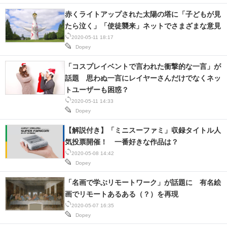
赤くライトアップされた太陽の塔に「子どもが見
スマホと通信の最新トレンド
たら泣く」「使徒襲来」ネットでさまざまな意見
2020-05-11 18:17
進化するPCとデバイスの未来
Dopey
好きが集まる 比べて選べる
「コスプレイベントで言われた衝撃的な一言」が
話題 思わぬ一言にレイヤーさんだけでなくネッ
ビジネスと働き方のヒント
トユーザーも困惑？
2020-05-11 14:33
AI活用のいまが分かる
Dopey
企業ITのトレンドを詳説
【解説付き】「ミニスーファミ」収録タイトル人
気投票開催！ 一番好きな作品は？
経営リーダーのコミュニティ
2020-05-08 14:42
Dopey
マーケ×ITの今がよく分かる
「名画で学ぶリモートワーク」が話題に 有名絵
ITエンジニア向け専門サイト
画でリモートあるある（？）を再現
2020-05-07 16:35
企業向けIT製品の総合サイト
Dopey