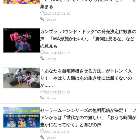
集まる
2020-04-27 13:20
Dopey
ガンプラ“バウンド・ドック”の発売決定に歓喜の
声 「MA形態かわいい」「裏側は見るな」など
の意見も
2020-04-23 18:05
Dopey
「あなたを自宅待機させる方法」がトレンド入
り！ やはり人類はあの生き物には勝てないの
か……
2020-04-23 14:26
Dopey
セーラームーンシリーズの無料配信が決定！ フ
ァンからは「世代なので嬉しい」「おうち時間が
豊かになってゆく」と喜びの声
2020-04-21 18:20
Dopey