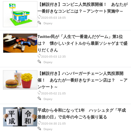
【解説付き】コンビニ人気投票開催！ あなたが
一番好きなコンビニは？～アンケート実施中～
2020-05-03 18:05
Dopey
Twitter民が「人生で一番遊んだゲーム」第1位
は？ 懐かしいタイトルから最新ソシャゲまで盛
りだくさん
2020-05-03 12:35
Dopey
【解説付き】ハンバーガーチェーン人気投票開
催！ あなたが一番好きなチェーン店は？ ～ア
ンケート～
2020-05-02 21:05
Dopey
平成から令和になって1年 ハッシュタグ「平成
最後の日」で去年の今ごろを振り返る
2020-04-30 21:05
Dopey