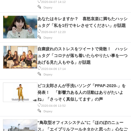
2020-04-07 14:12
Dopey
あなたはキレますか？ 喜怒哀楽に満ちたハッシ
ュタグ「私を1行でキレさせてください」が話題
2020-04-07 12:20
Dopey
自粛疲れのストレスをツイートで発散！ ハッシ
ュタグ「コロナが落ち着いたらやりたい事を一つ
あげる見た人もやる」が話題
2020-04-06 17:14
Dopey
ピコ太郎さんが手洗いソング「PPAP-2020-」を
発表！ 「影響力ある人の活動はありがたいよ
ね」「さっそく真似してます」の声
2020-04-06 13:52
Dopey
“鳥取型オフィスシステム”に「ほのぼのニュー
ス」「エイプリルフールネタかと思った」心なご