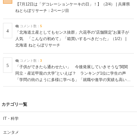
【7月12日は「デコレーションケーキの日」！】（2/4） | 兵庫県
ねとらぼリサーチ：2ページ目
コメント数：
5
4
「北海道土産としてもセンス抜群」六花亭の“店舗限定”お菓子が
人気 「こんなの初めて」「箱買いするべきだった」（1/2） |
北海道 ねとらぼリサーチ
コメント数：
3
5
「子供ができたら通わせたい」 今後発展していきそうな“関関
同立・産近甲龍の大学”といえば？ ランキング1位に学生の声
「学問の街のように多様に学べる」「就職や進学の実績も高い」
| 大学 ねとらぼリサーチ
カテゴリ一覧
IT・科学
エンタメ