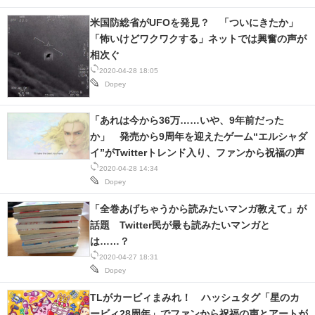
米国防総省がUFOを発見？ 「ついにきたか」
「怖いけどワクワクする」ネットでは興奮の声が
相次ぐ
2020-04-28 18:05
Dopey
「あれは今から36万……いや、9年前だった
か」 発売から9周年を迎えたゲーム“エルシャダ
イ”がTwitterトレンド入り、ファンから祝福の声
2020-04-28 14:34
Dopey
「全巻あげちゃうから読みたいマンガ教えて」が
話題 Twitter民が最も読みたいマンガと
は……？
2020-04-27 18:31
Dopey
TLがカービィまみれ！ ハッシュタグ「星のカ
ービィ28周年」でファンから祝福の声とアートが