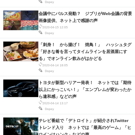
Dopey
会議中にバルス発動？ ジブリがWeb会議の背景
画像提供、ネット上で感謝の声
2020-04-15 12:05
Dopey
「刺身！ から揚げ！ 焼鳥！」 ハッシュタグ
「好きな肴を言ってタイムラインを居酒屋にす
る」でオンライン飲みがはかどる
2020-04-14 18:05
Dopey
トヨタが新型ハリアー発表！ ネットでは「期待
以上にかっこいい！」「エンブレムが変わったか
ら違和感」などの声
2020-04-14 13:17
Dopey
テレビ番組で「デトロイト」が紹介されTwitter
トレンド入り ネットでは「最高のゲーム」「ヒ
ロインはハンク」などの声