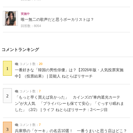
実施中
唯一無二の歌声だと思うボーカリストは？
回答数：8054
コメントランキング
コメント数：
20
1
一番好きな「韓国の男性俳優」は？【2026年版・人気投票実施
中】（投票結果） | 芸能人 ねとらぼリサーチ
コメント数：
7
2
「もっと早く買えば良かった」 カインズの“車内遮光カーテ
ン”が大人気 「プライバシーも保てて安心」「ぐっすり眠れま
した」（2/2） | ライフ ねとらぼリサーチ：2ページ目
コメント数：
7
3
兵庫県の「ケーキ」の名店10選！ 一番うまいと思う店はどこ？