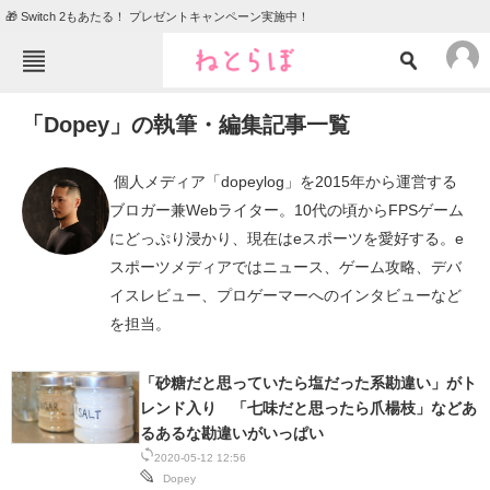
🎁 Switch 2もあたる！ プレゼントキャンペーン実施中！
ねとらぼメニュー
「Dopey」の執筆・編集記事一覧
TOP
ニュース
エンタメ
クイズ
 個人メディア「dopeylog」を2015年から運営する
ブロガー兼Webライター。10代の頃からFPSゲーム
グルメ
地域
にどっぷり浸かり、現在はeスポーツを愛好する。e
住まい
教育・育児
スポーツメディアではニュース、ゲーム攻略、デバ
イスレビュー、プロゲーマーへのインタビューなど
動物
リサーチ
を担当。 
会員記事
「砂糖だと思っていたら塩だった系勘違い」がト
メディア
レンド入り 「七味だと思ったら爪楊枝」などあ
るあるな勘違いがいっぱい
注目記事を集めた総合ページ
2020-05-12 12:56
Dopey
ITの今と未来を見通す